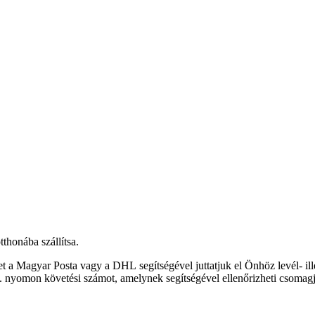
thonába szállítsa.
 a Magyar Posta vagy a DHL segítségével juttatjuk el Önhöz levél- i
. nyomon követési számot, amelynek segítségével ellenőrizheti csomagjá