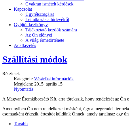
Gyakran ismételt kérdések
Kapcsolat
Ügyfélszolgálat
Leiratkozás a hírlevélről
Gyűjtői kézikönyv
Tájékoztató kezdők számára
Az Ön előnyei
A világ érmetörténete
Adatkezelés
Szállítási módok
Részletek
Kategória:
Vásárlási információk
Megjelent: 2015. április 15.
Nyomtatás
A Magyar Éremkibocsátó Kft. arra törekszik, hogy rendelését az Ön ot
Amennyiben Ön nem rendelkezett másként, úgy a megrendelt terméket
csomagként érkezik, értesítőt küldünk Önnek, amely tartalmaz egy ún
Tovább