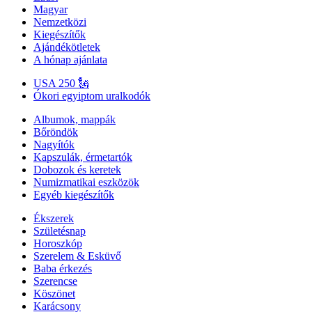
Magyar
Nemzetközi
Kiegészítők
Ajándékötletek
A hónap ajánlata
USA 250 🗽
Ókori egyiptom uralkodók
Albumok, mappák
Bőröndök
Nagyítók
Kapszulák, érmetartók
Dobozok és keretek
Numizmatikai eszközök
Egyéb kiegészítők
Ékszerek
Születésnap
Horoszkóp
Szerelem & Esküvő
Baba érkezés
Szerencse
Köszönet
Karácsony