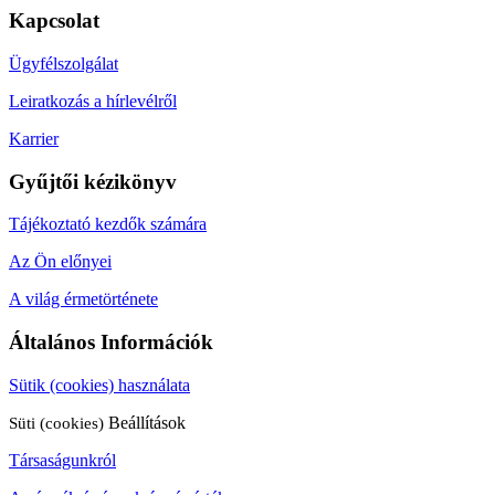
Kapcsolat
Ügyfélszolgálat
Leiratkozás a hírlevélről
Karrier
Gyűjtői kézikönyv
Tájékoztató kezdők számára
Az Ön előnyei
A világ érmetörténete
Általános Információk
Sütik (cookies) használata
Süti (cookies)
Beállítások
Társaságunkról