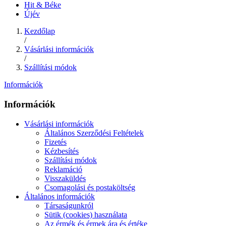
Hit & Béke
Újév
Kezdőlap
/
Vásárlási információk
/
Szállítási módok
Információk
Információk
Vásárlási információk
Általános Szerződési Feltételek
Fizetés
Kézbesítés
Szállítási módok
Reklamáció
Visszaküldés
Csomagolási és postaköltség
Általános információk
Társaságunkról
Sütik (cookies) használata
Az érmék és érmek ára és értéke