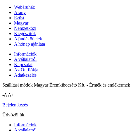
Webáruház
Arany
Ezüst
Magyar
Nemzetközi
Kiegészítők
Ajándékötletek
A hónap ajánlata
Információk
A vállalatról
Kapcsolat
Az Ön fiókja
Adatkezelés
Szállítási módok Magyar Éremkibocsátó Kft. - Érmék és emlékérmek 
-A
A+
Bejelentkezés
Üdvözöljük,
Információk
A vállalatról