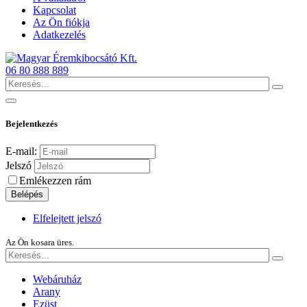
Kapcsolat
Az Ön fiókja
Adatkezelés
06 80 888 889
Bejelentkezés
E-mail:
Jelszó
Emlékezzen rám
Belépés
Elfelejtett jelszó
Az Ön kosara üres.
Webáruház
Arany
Ezüst