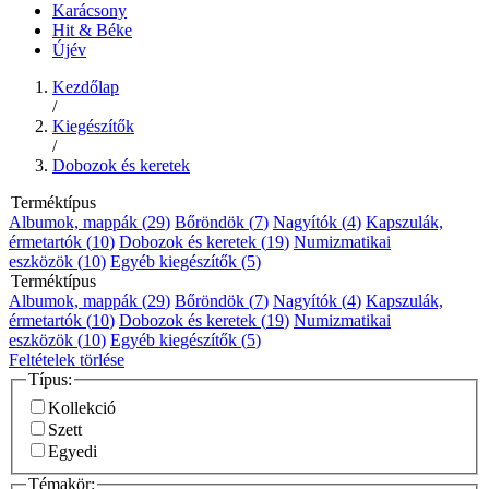
Karácsony
Hit & Béke
Újév
Kezdőlap
/
Kiegészítők
/
Dobozok és keretek
Terméktípus
Albumok, mappák (
29
)
Bőröndök (
7
)
Nagyítók (
4
)
Kapszulák,
érmetartók (
10
)
Dobozok és keretek (
19
)
Numizmatikai
eszközök (
10
)
Egyéb kiegészítők (
5
)
Terméktípus
Albumok, mappák (
29
)
Bőröndök (
7
)
Nagyítók (
4
)
Kapszulák,
érmetartók (
10
)
Dobozok és keretek (
19
)
Numizmatikai
eszközök (
10
)
Egyéb kiegészítők (
5
)
Feltételek törlése
Típus:
Kollekció
Szett
Egyedi
Témakör: