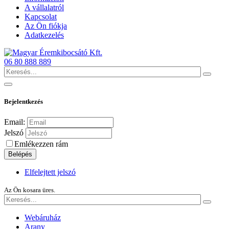
A vállalatról
Kapcsolat
Az Ön fiókja
Adatkezelés
06 80 888 889
Bejelentkezés
Email:
Jelszó
Emlékezzen rám
Belépés
Elfelejtett jelszó
Az Ön kosara üres.
Webáruház
Arany