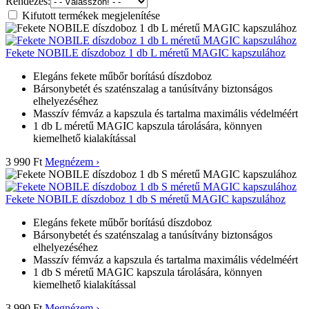
Rendezés:
Kifutott termékek megjelenítése
Fekete NOBILE díszdoboz 1 db L méretű MAGIC kapszulához
Elegáns fekete műbőr borítású díszdoboz
Bársonybetét és szaténszalag a tanúsítvány biztonságos
elhelyezéséhez
Masszív fémváz a kapszula és tartalma maximális védelméért
1 db L méretű MAGIC kapszula tárolására, könnyen
kiemelhető kialakítással
3 990 Ft
Megnézem ›
Fekete NOBILE díszdoboz 1 db S méretű MAGIC kapszulához
Elegáns fekete műbőr borítású díszdoboz
Bársonybetét és szaténszalag a tanúsítvány biztonságos
elhelyezéséhez
Masszív fémváz a kapszula és tartalma maximális védelméért
1 db S méretű MAGIC kapszula tárolására, könnyen
kiemelhető kialakítással
3 990 Ft
Megnézem ›