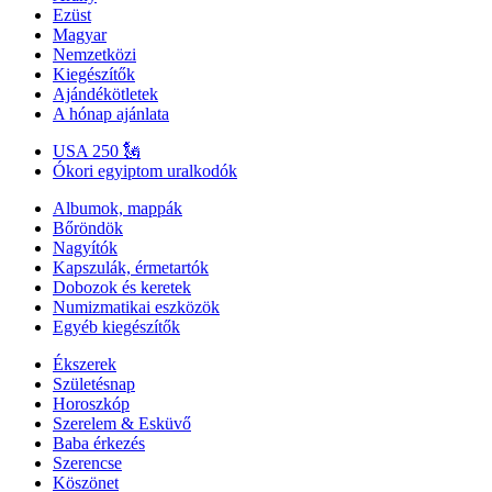
Ezüst
Magyar
Nemzetközi
Kiegészítők
Ajándékötletek
A hónap ajánlata
USA 250 🗽
Ókori egyiptom uralkodók
Albumok, mappák
Bőröndök
Nagyítók
Kapszulák, érmetartók
Dobozok és keretek
Numizmatikai eszközök
Egyéb kiegészítők
Ékszerek
Születésnap
Horoszkóp
Szerelem & Esküvő
Baba érkezés
Szerencse
Köszönet