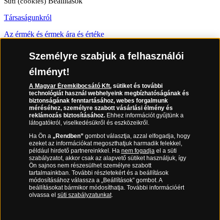
Süti (cookies)
Beállítások
Társaságunkról
Az érmék és érmek ára és értéke
Gyakran ismételt kérdések
Személyre szabjuk a felhasználói
Adatkezelés
élményt!
06 80 888 889
A Magyar Éremkibocsátó Kft.
sütiket és további
technológiát használ webhelyeink megbízhatóságának és
biztonságának fenntartásához, webes forgalmunk
méréséhez, személyre szabott vásárlási élmény és
reklámozás biztosításához.
Ehhez információt gyűjtünk a
látogatókról, viselkedésükről és eszközeikről.
(díjmentesen hívható hétfőtől csütörtökig 9.00 és 17.00 óra között,
péntekenként 9.00 és 15.00 óra között)
Ha Ön a
„Rendben”
gombot választja, azzal elfogadja, hogy
ezeket az információkat megoszthatjuk harmadik felekkel,
például hirdető partnereinkkel. Ha
nem fogadja
el a süti
szabályzatot, akkor csak az alapvető sütiket használjuk, így
Ön sajnos nem részesülhet személyre szabott
tartalmainkban. További részletekért és a beállítások
módosításához válassza a „Beállítások” gombot. A
beállításokat bármikor módosíthatja. További információért
olvassa el
süti szabályzatunkat
.
Magyar Éremkibocsátó Kft. 1134 Budapest, Váci út 33.