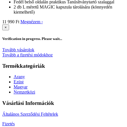
Fedél belső oldalán praktikus Tanúsítványtartó szalaggal
2 db L méretű MAGIC kapszula tárolására (könnyedén
kiemelhető)
11 990 Ft
Megnézem ›
×
Verification in progress. Please wait...
Tovább vásárolok
Tovább a fizetési módokhoz
Termékkategóriák
Arany
Ezüst
Magyar
Nemzetközi
Vásárlási Információk
Általános Szerződési Feltételek
Fizetés