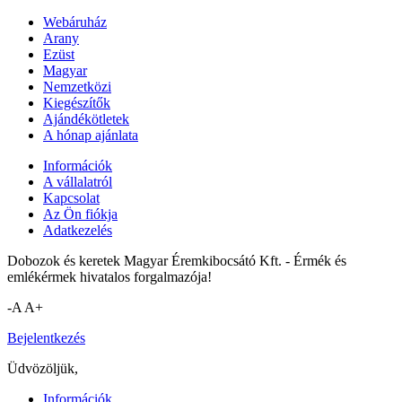
Webáruház
Arany
Ezüst
Magyar
Nemzetközi
Kiegészítők
Ajándékötletek
A hónap ajánlata
Információk
A vállalatról
Kapcsolat
Az Ön fiókja
Adatkezelés
Dobozok és keretek Magyar Éremkibocsátó Kft. - Érmék és
emlékérmek hivatalos forgalmazója!
-A
A+
Bejelentkezés
Üdvözöljük,
Információk