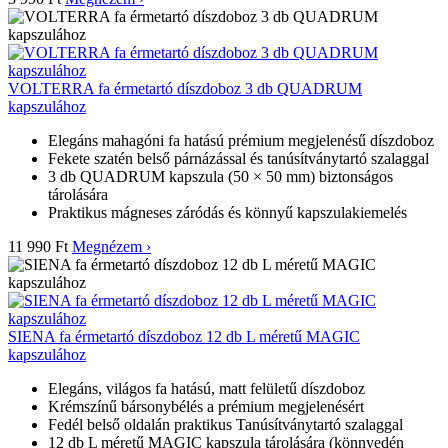
VOLTERRA fa érmetartó díszdoboz 3 db QUADRUM
kapszulához
Elegáns mahagóni fa hatású prémium megjelenésű díszdoboz
Fekete szatén belső párnázással és tanúsítványtartó szalaggal
3 db QUADRUM kapszula (50 × 50 mm) biztonságos
tárolására
Praktikus mágneses záródás és könnyű kapszulakiemelés
11 990 Ft
Megnézem ›
SIENA fa érmetartó díszdoboz 12 db L méretű MAGIC
kapszulához
Elegáns, világos fa hatású, matt felületű díszdoboz
Krémszínű bársonybélés a prémium megjelenésért
Fedél belső oldalán praktikus Tanúsítványtartó szalaggal
12 db L méretű MAGIC kapszula tárolására (könnyedén