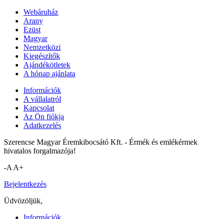
Webáruház
Arany
Ezüst
Magyar
Nemzetközi
Kiegészítők
Ajándékötletek
A hónap ajánlata
Információk
A vállalatról
Kapcsolat
Az Ön fiókja
Adatkezelés
Szerencse Magyar Éremkibocsátó Kft. - Érmék és emlékérmek
hivatalos forgalmazója!
-A
A+
Bejelentkezés
Üdvözöljük,
Információk