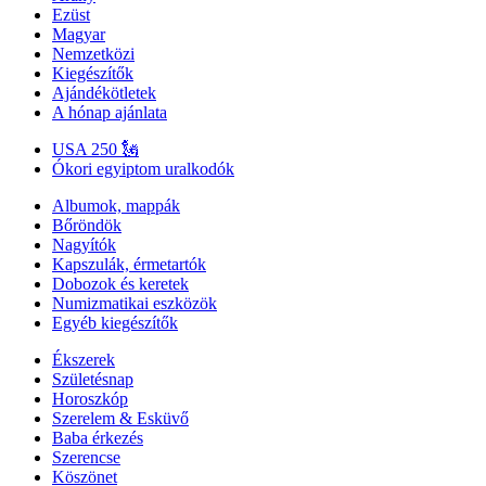
Ezüst
Magyar
Nemzetközi
Kiegészítők
Ajándékötletek
A hónap ajánlata
USA 250 🗽
Ókori egyiptom uralkodók
Albumok, mappák
Bőröndök
Nagyítók
Kapszulák, érmetartók
Dobozok és keretek
Numizmatikai eszközök
Egyéb kiegészítők
Ékszerek
Születésnap
Horoszkóp
Szerelem & Esküvő
Baba érkezés
Szerencse
Köszönet