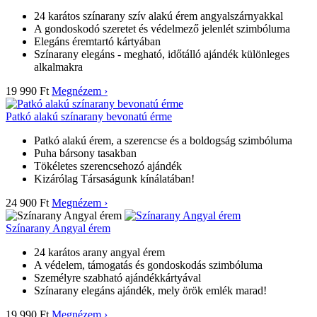
24 karátos színarany szív alakú érem angyalszárnyakkal
A gondoskodó szeretet és védelmező jelenlét szimbóluma
Elegáns éremtartó kártyában
Színarany elegáns - megható, időtálló ajándék különleges
alkalmakra
19 990 Ft
Megnézem ›
Patkó alakú színarany bevonatú érme
Patkó alakú érem, a szerencse és a boldogság szimbóluma
Puha bársony tasakban
Tökéletes szerencsehozó ajándék
Kizárólag Társaságunk kínálatában!
24 900 Ft
Megnézem ›
Színarany Angyal érem
24 karátos arany angyal érem
A védelem, támogatás és gondoskodás szimbóluma
Személyre szabható ajándékkártyával
Színarany elegáns ajándék, mely örök emlék marad!
19 990 Ft
Megnézem ›