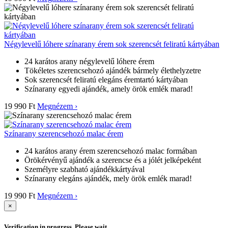
Négylevelű lóhere színarany érem sok szerencsét feliratú kártyában
24 karátos arany négylevelű lóhere érem
Tökéletes szerencsehozó ajándék bármely élethelyzetre
Sok szerencsét feliratú elegáns éremtartó kártyában
Színarany egyedi ajándék, amely örök emlék marad!
19 990 Ft
Megnézem ›
Színarany szerencsehozó malac érem
24 karátos arany érem szerencsehozó malac formában
Örökérvényű ajándék a szerencse és a jólét jelképeként
Személyre szabható ajándékkártyával
Színarany elegáns ajándék, mely örök emlék marad!
19 990 Ft
Megnézem ›
×
Verification in progress. Please wait...