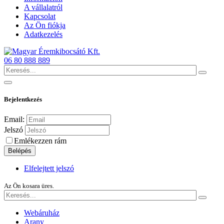
A vállalatról
Kapcsolat
Az Ön fiókja
Adatkezelés
06 80 888 889
Bejelentkezés
Email:
Jelszó
Emlékezzen rám
Belépés
Elfelejtett jelszó
Az Ön kosara üres.
Webáruház
Arany