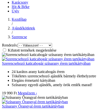
Karácsony
Hit & Béke
Újév
Kezdőlap
/
Ajándékötletek
/
Szerencse
Rendezés:
Kifutott termékek megjelenítése
Szerencsehozó katicabogár színarany érem tartókártyában
24 karátos arany katicabogás érem
Tökéletes szerencsehozó ajándék bármely élethelyzetre
Elegáns érmetartó kártyában
Színarany egyedi ajándék, amely örök emlék marad!
19 990 Ft
Megnézem ›
Színarany Őrangyal érem tartókártáyban