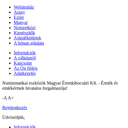
Webáruház
Arany
Ezüst
Magyar
Nemzetközi
Kiegészítők
Ajándékötletek
A hónap ajánlata
Információk
A vállalatról
Kapcsolat
Az Ön fiókja
Adatkezelés
Numizmatikai eszközök Magyar Éremkibocsátó Kft. - Érmék és
emlékérmek hivatalos forgalmazója!
-A
A+
Bejelentkezés
Üdvözöljük,
Információk