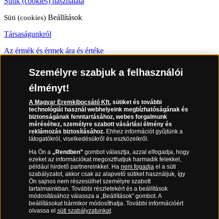
Sütik (cookies) használata
Süti (cookies)
Beállítások
Társaságunkról
Az érmék és érmek ára és értéke
Gyakran ismételt kérdések
Személyre szabjuk a felhasználói
Adatkezelés
élményt!
06 80 888 889
A Magyar Éremkibocsátó Kft.
sütiket és további
technológiát használ webhelyeink megbízhatóságának és
biztonságának fenntartásához, webes forgalmunk
méréséhez, személyre szabott vásárlási élmény és
reklámozás biztosításához.
Ehhez információt gyűjtünk a
látogatókról, viselkedésükről és eszközeikről.
(díjmentesen hívható hétfőtől csütörtökig 9.00 és 17.00 óra között,
péntekenként 9.00 és 15.00 óra között)
Ha Ön a
„Rendben”
gombot választja, azzal elfogadja, hogy
ezeket az információkat megoszthatjuk harmadik felekkel,
például hirdető partnereinkkel. Ha
nem fogadja
el a süti
szabályzatot, akkor csak az alapvető sütiket használjuk, így
Ön sajnos nem részesülhet személyre szabott
tartalmainkban. További részletekért és a beállítások
módosításához válassza a „Beállítások” gombot. A
beállításokat bármikor módosíthatja. További információért
olvassa el
süti szabályzatunkat
.