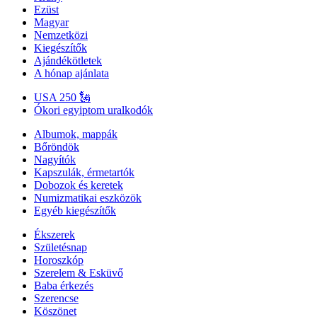
Ezüst
Magyar
Nemzetközi
Kiegészítők
Ajándékötletek
A hónap ajánlata
USA 250 🗽
Ókori egyiptom uralkodók
Albumok, mappák
Bőröndök
Nagyítók
Kapszulák, érmetartók
Dobozok és keretek
Numizmatikai eszközök
Egyéb kiegészítők
Ékszerek
Születésnap
Horoszkóp
Szerelem & Esküvő
Baba érkezés
Szerencse
Köszönet