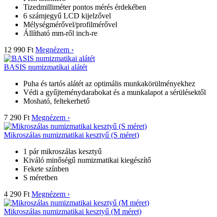
Tizedmilliméter pontos mérés érdekében
6 számjegyű LCD kijelzővel
Mélységmérővel/profilmérővel
Állítható mm-ről inch-re
12 990 Ft
Megnézem ›
BASIS numizmatikai alátét
Puha és tartós alátét az optimális munkakörülményekhez
Védi a gyűjteménydarabokat és a munkalapot a sérülésektől
Mosható, feltekerhető
7 290 Ft
Megnézem ›
Mikroszálas numizmatikai kesztyű (S méret)
1 pár mikroszálas kesztyű
Kiváló minőségű numizmatikai kiegészítő
Fekete színben
S méretben
4 290 Ft
Megnézem ›
Mikroszálas numizmatikai kesztyű (M méret)