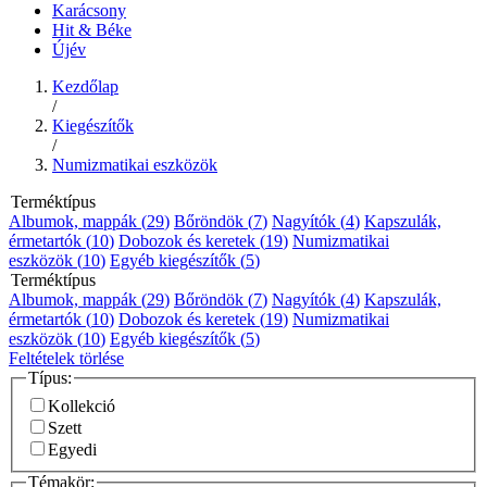
Karácsony
Hit & Béke
Újév
Kezdőlap
/
Kiegészítők
/
Numizmatikai eszközök
Terméktípus
Albumok, mappák (
29
)
Bőröndök (
7
)
Nagyítók (
4
)
Kapszulák,
érmetartók (
10
)
Dobozok és keretek (
19
)
Numizmatikai
eszközök (
10
)
Egyéb kiegészítők (
5
)
Terméktípus
Albumok, mappák (
29
)
Bőröndök (
7
)
Nagyítók (
4
)
Kapszulák,
érmetartók (
10
)
Dobozok és keretek (
19
)
Numizmatikai
eszközök (
10
)
Egyéb kiegészítők (
5
)
Feltételek törlése
Típus:
Kollekció
Szett
Egyedi
Témakör: