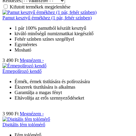
Rendezés:
Kifutott termékek megjelenítése
Pamut kesztyű érmékhez (1 pár, fehér színben)
1 pár 100% pamutból készült kesztyű
kiváló minőségű numizmatikai kiegészítő
Fehér színben színes szegéllyel
Egyméretes
Mosható
3 490 Ft
Megnézem ›
Érmepolírozó kendő
Érmék, érmek tistítására és polírozására
Ékszerek tisztítására is alkalmas
Garantálja a magas fényt
Eltávolítja az erős szennyeződéseket
3 990 Ft
Megnézem ›
Digitális fém tolómérő
Fém tolómérő