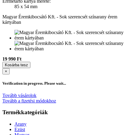
Érrmetartó kártya mérete:
85 x 54 mm
Magyar Éremkibocsátó Kft. - Sok szerencsét színarany érem
kártyában
19 990 Ft
Kosárba tesz
×
Verification in progress. Please wait...
Tovább vásárolok
Tovább a fizetési módokhoz
Termékkategóriák
Arany
Ezüst
Magyar