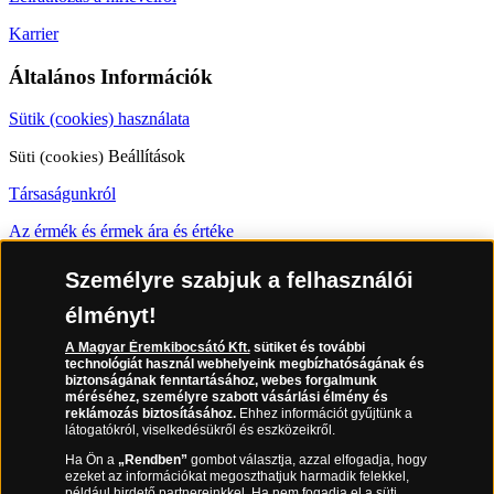
Karrier
Általános Információk
Sütik (cookies) használata
Süti (cookies)
Beállítások
Társaságunkról
Az érmék és érmek ára és értéke
Gyakran ismételt kérdések
Személyre szabjuk a felhasználói
Adatkezelés
élményt!
A Magyar Éremkibocsátó Kft.
sütiket és további
06 80 888 889
technológiát használ webhelyeink megbízhatóságának és
biztonságának fenntartásához, webes forgalmunk
méréséhez, személyre szabott vásárlási élmény és
reklámozás biztosításához.
Ehhez információt gyűjtünk a
látogatókról, viselkedésükről és eszközeikről.
(díjmentesen hívható hétfőtől csütörtökig 9.00 és 17.00 óra között,
péntekenként 9.00 és 15.00 óra között)
Ha Ön a
„Rendben”
gombot választja, azzal elfogadja, hogy
ezeket az információkat megoszthatjuk harmadik felekkel,
például hirdető partnereinkkel. Ha
nem fogadja
el a süti