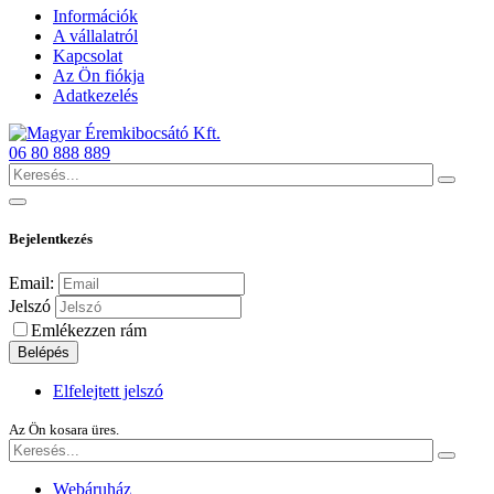
Információk
A vállalatról
Kapcsolat
Az Ön fiókja
Adatkezelés
06 80 888 889
Bejelentkezés
Email:
Jelszó
Emlékezzen rám
Belépés
Elfelejtett jelszó
Az Ön kosara üres.
Webáruház