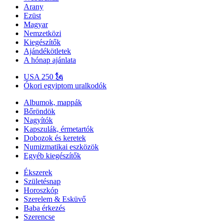
Arany
Ezüst
Magyar
Nemzetközi
Kiegészítők
Ajándékötletek
A hónap ajánlata
USA 250 🗽
Ókori egyiptom uralkodók
Albumok, mappák
Bőröndök
Nagyítók
Kapszulák, érmetartók
Dobozok és keretek
Numizmatikai eszközök
Egyéb kiegészítők
Ékszerek
Születésnap
Horoszkóp
Szerelem & Esküvő
Baba érkezés
Szerencse