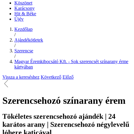
Köszönet
Karácsony
Hit & Béke
Újév
Kezdőlap
/
Ajándékötletek
/
Szerencse
/
Magyar Éremkibocsátó Kft. - Sok szerencsét színarany érme
kártyában
Vissza a kereséshez
Következő
Előző
Szerencsehozó színarany érem
Tökéletes szerencsehozó ajándék | 24
karátos arany | Szerencsehozó négylevelű
lóhere katicával