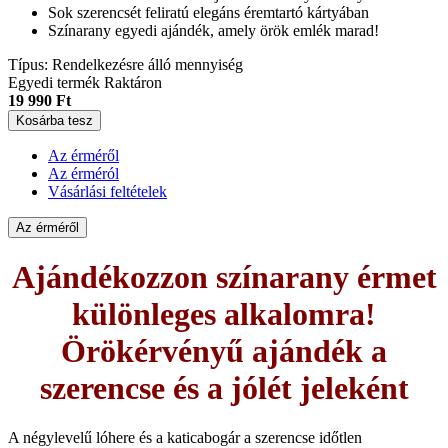
Sok szerencsét feliratú elegáns éremtartó kártyában
Színarany egyedi ajándék, amely örök emlék marad!
Típus:
Rendelkezésre álló mennyiség
Egyedi termék
Raktáron
19 990 Ft
Kosárba tesz
Az érméről
Az érméról
Vásárlási feltételek
Az érméről
Ajándékozzon színarany érmet
különleges alkalomra!
Örökérvényű ajándék a
szerencse és a jólét jeleként
A négylevelű lóhere és a katicabogár a szerencse időtlen