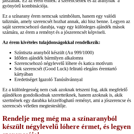
játszanak. Ez az érem ennek: a szerencsének és az aranynak a
gyönyörű kombinációja.
Ez a színarany érem nemcsak szimbólum, hanem egy valódi
talizmán, amely szerencsét hozhat annak, aki hisz benne. Legyen az
saját szerencsehozó darabja, vagy egy különleges ajándék mások
számára, az érem a reményt és a jószerencsét képviseli.
Az érem kivételes tulajdonságokkal rendelkezik:
Színtiszta aranyból készült (Au 999/1000)
Időtlen ajándék bármilyen alkalomra
Szerencsehozó négylevelű lóhere és katica motívum
Sok szerencsét (Good Luck) feliratú elegáns éremtartó
kártyában
Eredetiséget Igazoló Tanúsítvánnyal
Ez a különlegesség nem csak azoknak tetszeni fog, akik megfelelő
ajándékon gondolkodnak szeretteiknek, hanem azoknak is, akik
szertnének egy darabka kézzelfogható reményt, ami a jószerencse és
szerencsés véletlen megtestesítője.
Rendelje meg még ma a színaranyból
készült négylevelű lóhere érmet, és legyen