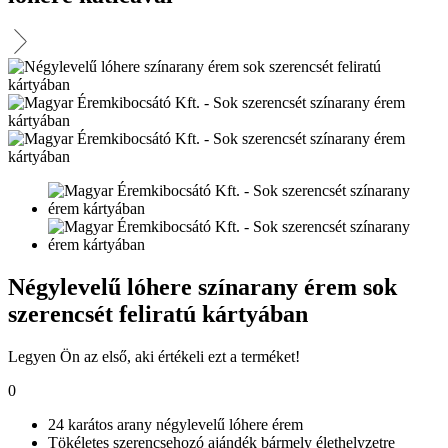
Négylevelű lóhere színarany érem sok
szerencsét feliratú kártyában
Legyen Ön az első, aki értékeli ezt a terméket!
0
24 karátos arany négylevelű lóhere érem
Tökéletes szerencsehozó ajándék bármely élethelyzetre