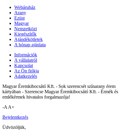
Webáruház
Arany
Ezüst
Magyar
Nemzetközi
Kiegészítők
Ajándékötletek
A hónap ajánlata
Információk
A vállalatról
Kapcsolat
Az Ön fiókja
Adatkezelés
Magyar Éremkibocsátó Kft. - Sok szerencsét színarany érem
kártyában - Szerencse Magyar Éremkibocsátó Kft. - Érmék és
emlékérmek hivatalos forgalmazója!
-A
A+
Bejelentkezés
Üdvözöljük,