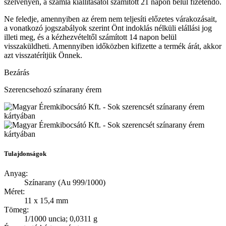
szelvényen, a számla kiállításától számított 21 napon belül fizetendő.
Ne feledje, amennyiben az érem nem teljesíti előzetes várakozásait,
a vonatkozó jogszabályok szerint Önt indoklás nélküli elállási jog
illeti meg, és a kézhezvételtől számított 14 napon belül
visszaküldheti. A
mennyiben időközben kifizette a termék árát, akkor
azt visszatérítjük Önnek.
Bezárás
Szerencsehozó színarany érem
Tulajdonságok
Anyag:
Színarany (Au 999/1000)
Méret:
11 x 15,4 mm
Tömeg:
1/1000 uncia; 0,0311 g