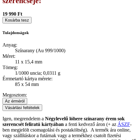
szerencséje!
19 990 Ft
Kosárba tesz
Tulajdonságok
Anyag:
Színarany (Au 999/1000)
Méret:
11 x 15,4 mm
Tömeg:
1/1000 uncia; 0,0311 g
Érrmetartó kártya mérete:
85 x 54 mm
Megosztom:
Az érméról
Vásárlási feltételek
Igen, megrendelem
a
Négylevelű lóhere színarany érem sok
szerencsét feliratú kártyában
a fenti kedvező áron (+ az
ÁSZF
-
ben megjelölt csomagolási és postaköltség).
A termék ára online,
vagy szállításkor a futárnak vagy a termékhez csatolt fizetési