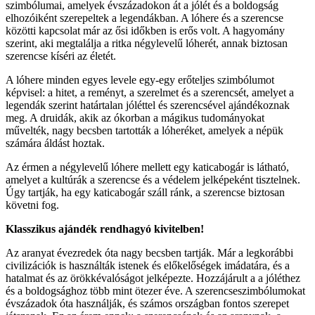
szimbólumai, amelyek évszázadokon át a jólét és a boldogság
elhozóiként szerepeltek a legendákban. A lóhere és a szerencse
közötti kapcsolat már az ősi időkben is erős volt. A hagyomány
szerint, aki megtalálja a ritka négylevelű lóherét, annak biztosan
szerencse kíséri az életét.
A lóhere minden egyes levele egy-egy erőteljes szimbólumot
képvisel: a hitet, a reményt, a szerelmet és a szerencsét, amelyet a
legendák szerint határtalan jóléttel és szerencsével ajándékoznak
meg. A druidák, akik az ókorban a mágikus tudományokat
művelték, nagy becsben tartották a lóheréket, amelyek a népük
számára áldást hoztak.
Az érmen a négylevelű lóhere mellett egy katicabogár is látható,
amelyet a kultúrák a szerencse és a védelem jelképeként tisztelnek.
Úgy tartják, ha egy katicabogár száll ránk, a szerencse biztosan
követni fog.
Klasszikus ajándék rendhagyó kivitelben!
Az aranyat évezredek óta nagy becsben tartják. Már a legkorábbi
civilizációk is használták istenek és előkelőségek imádatára, és a
hatalmat és az örökkévalóságot jelképezte. Hozzájárult a a jóléthez
és a boldogsághoz több mint ötezer éve. A szerencseszimbólumokat
évszázadok óta használják, és számos országban fontos szerepet