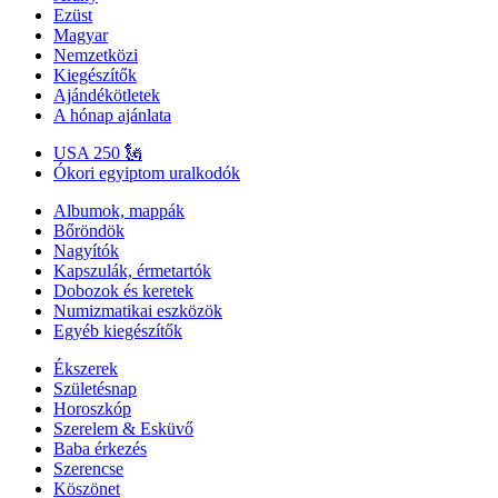
Ezüst
Magyar
Nemzetközi
Kiegészítők
Ajándékötletek
A hónap ajánlata
USA 250 🗽
Ókori egyiptom uralkodók
Albumok, mappák
Bőröndök
Nagyítók
Kapszulák, érmetartók
Dobozok és keretek
Numizmatikai eszközök
Egyéb kiegészítők
Ékszerek
Születésnap
Horoszkóp
Szerelem & Esküvő
Baba érkezés
Szerencse
Köszönet