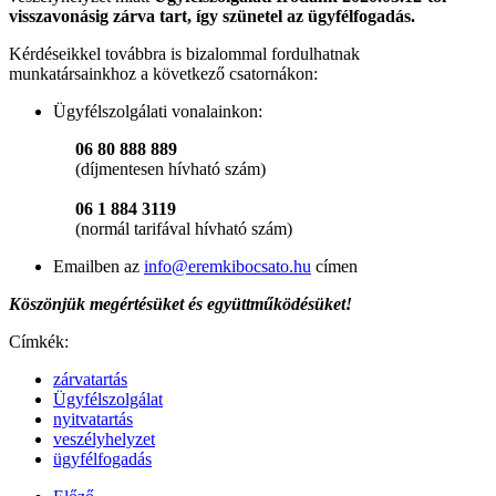
visszavonásig zárva tart, így szünetel az ügyfélfogadás.
Kérdéseikkel továbbra is bizalommal fordulhatnak
munkatársainkhoz a következő csatornákon:
Ügyfélszolgálati vonalainkon:
06 80 888 889
(díjmentesen hívható szám)
06 1 884 3119
(normál tarifával hívható szám)
Emailben az
info@eremkibocsato.hu
címen
Köszönjük megértésüket és együttműködésüket!
Címkék:
zárvatartás
Ügyfélszolgálat
nyitvatartás
veszélyhelyzet
ügyfélfogadás