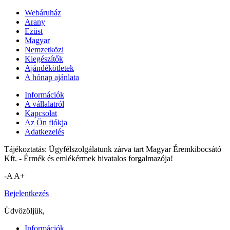
Webáruház
Arany
Ezüst
Magyar
Nemzetközi
Kiegészítők
Ajándékötletek
A hónap ajánlata
Információk
A vállalatról
Kapcsolat
Az Ön fiókja
Adatkezelés
Tájékoztatás: Ügyfélszolgálatunk zárva tart Magyar Éremkibocsátó
Kft. - Érmék és emlékérmek hivatalos forgalmazója!
-A
A+
Bejelentkezés
Üdvözöljük,
Információk