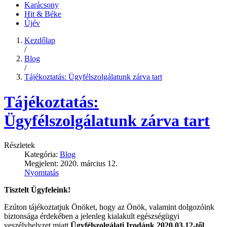
Karácsony
Hit & Béke
Újév
Kezdőlap
/
Blog
/
Tájékoztatás: Ügyfélszolgálatunk zárva tart
Tájékoztatás:
Ügyfélszolgálatunk zárva tart
Részletek
Kategória:
Blog
Megjelent: 2020. március 12.
Nyomtatás
Tisztelt Ügyfeleink!
Ezúton tájékoztatjuk Önöket, hogy az Önök, valamint dolgozóink
biztonsága érdekében a jelenleg kialakult egészségügyi
veszélyhelyzet miatt
Ügyfélszolgálati Irodánk 2020.03.12-től