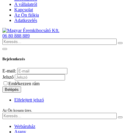
A vállalatról
Kapcsolat
Az Ön fiókja
Adatkezelés
06 80 888 889
Bejelentkezés
E-mail:
Jelszó
Emlékezzen rám
Belépés
Elfelejtett jelszó
Az Ön kosara üres.
Webáruház
Arany