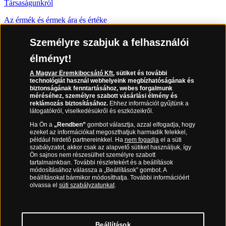
Társaságunkról
Az érmék és érmek ára és értéke
Gyakran ismételt kérdések
Személyre szabjuk a felhasználói
Adatkezelés
élményt!
A Magyar Éremkibocsátó Kft.
sütiket és további
06 80 888 889
technológiát használ webhelyeink megbízhatóságának és
biztonságának fenntartásához, webes forgalmunk
méréséhez, személyre szabott vásárlási élmény és
reklámozás biztosításához.
Ehhez információt gyűjtünk a
látogatókról, viselkedésükről és eszközeikről.
(díjmentesen hívható hétfőtől csütörtökig 9.00 és 17.00 óra között,
péntekenként 9.00 és 15.00 óra között)
Ha Ön a
„Rendben”
gombot választja, azzal elfogadja, hogy
ezeket az információkat megoszthatjuk harmadik felekkel,
például hirdető partnereinkkel. Ha
nem fogadja
el a süti
szabályzatot, akkor csak az alapvető sütiket használjuk, így
Ön sajnos nem részesülhet személyre szabott
tartalmainkban. További részletekért és a beállítások
módosításához válassza a „Beállítások” gombot. A
beállításokat bármikor módosíthatja. További információért
olvassa el
süti szabályzatunkat
.
Magyar Éremkibocsátó Kft. 1134 Budapest, Váci út 33.
Cégjegyzékszám: 01-09-957944, Adószám: 23275395-2-41 A
Beállítások