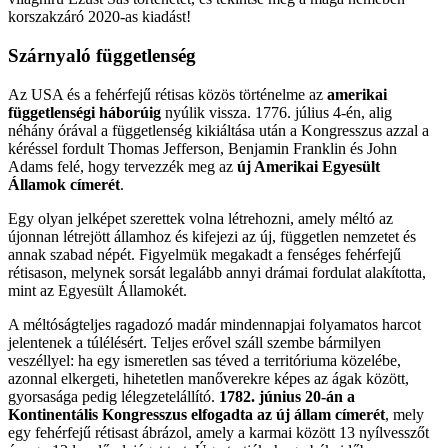
korszakzáró 2020-as kiadást!
Szárnyaló függetlenség
Az USA és a fehérfejű rétisas közös történelme az
amerikai
függetlenségi háborúig
nyúlik vissza. 1776. július 4-én, alig
néhány órával a függetlenség kikiáltása után a Kongresszus azzal a
kéréssel fordult Thomas Jefferson, Benjamin Franklin és John
Adams felé, hogy tervezzék meg az
új Amerikai Egyesült
Államok címerét
.
Egy olyan jelképet szerettek volna létrehozni, amely méltó az
újonnan létrejött államhoz és kifejezi az új, független nemzetet és
annak szabad népét. Figyelmük megakadt a fenséges fehérfejű
rétisason, melynek sorsát legalább annyi drámai fordulat alakította,
mint az Egyesült Államokét.
A méltóságteljes ragadozó madár mindennapjai folyamatos harcot
jelentenek a túlélésért. Teljes erővel száll szembe bármilyen
veszéllyel: ha egy ismeretlen sas téved a territóriuma közelébe,
azonnal elkergeti, hihetetlen manőverekre képes az ágak között,
gyorsasága pedig lélegzetelállító.
1782. június 20-án a
Kontinentális Kongresszus elfogadta az új állam címerét
, mely
egy fehérfejű rétisast ábrázol, amely a karmai között 13 nyílvesszőt