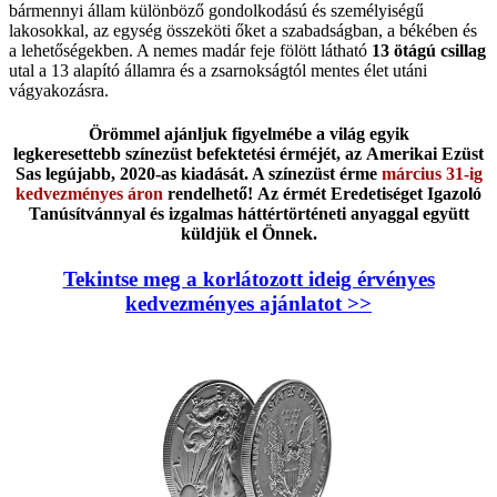
bármennyi állam különböző gondolkodású és személyiségű
lakosokkal, az egység összeköti őket a szabadságban, a békében és
a lehetőségekben. A nemes madár feje fölött látható
13 ötágú csillag
utal a 13 alapító államra és a zsarnokságtól mentes élet utáni
vágyakozásra.
Örömmel ajánljuk figyelmébe a világ egyik
legkeresettebb színezüst befektetési érméjét, az Amerikai Ezüst
Sas legújabb, 2020-as kiadását. A színezüst érme
március 31-ig
kedvezményes áron
rendelhető! Az érmét Eredetiséget Igazoló
Tanúsítvánnyal és izgalmas háttértörténeti anyaggal együtt
küldjük el Önnek.
Tekintse meg a korlátozott ideig érvényes
kedvezményes ajánlatot >>