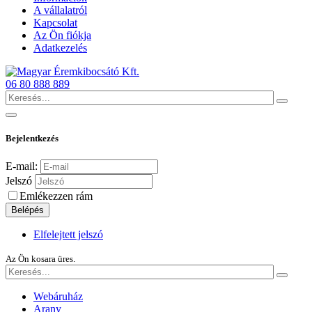
A vállalatról
Kapcsolat
Az Ön fiókja
Adatkezelés
06 80 888 889
Bejelentkezés
E-mail:
Jelszó
Emlékezzen rám
Belépés
Elfelejtett jelszó
Az Ön kosara üres.
Webáruház
Arany