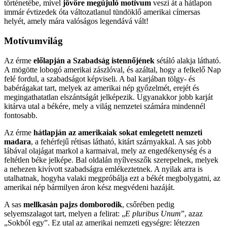
történetébe, mivel
jövőre megújuló motívum
veszi át a hátlapon
immár évtizedek óta változatlanul tündöklő amerikai címersas
helyét, amely mára valóságos legendává vált!
Motívumvilág
Az érme
előlapján a Szabadság istennőjének
sétáló alakja látható.
A mögötte lobogó amerikai zászlóval, és azáltal, hogy a felkelő Nap
felé fordul, a szabadságot képviseli. A bal karjában tölgy- és
babérágakat tart, melyek az amerikai nép győzelmét, erejét és
megingathatatlan elszántságát jelképezik. Ugyanakkor jobb karját
kitárva utal a békére, mely a világ nemzetei számára mindennél
fontosabb.
Az érme
hátlapján az amerikaiak sokat emlegetett nemzeti
madara
, a fehérfejű rétisas látható, kitárt szárnyakkal. A sas jobb
lábával olajágat markol a karmaival, mely az engedékenység és a
feltétlen béke jelképe. Bal oldalán nyílvesszők szerepelnek, melyek
a nehezen kivívott szabadságra emlékeztetnek. A nyilak arra is
utalhatnak, hogyha valaki megpróbálja ezt a békét megbolygatni, az
amerikai nép bármilyen áron kész megvédeni hazáját.
A sas
mellkasán pajzs domborodik
, csőrében pedig
selyemszalagot tart, melyen a felirat: „
E pluribus Unum
”, azaz
„Sokból egy”. Ez utal az amerikai nemzeti egységre: létezzen