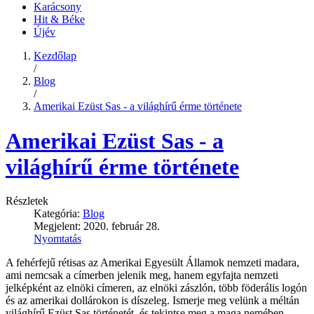
Karácsony
Hit & Béke
Újév
Kezdőlap
/
Blog
/
Amerikai Ezüst Sas - a világhírű érme története
Amerikai Ezüst Sas - a
világhírű érme története
Részletek
Kategória:
Blog
Megjelent: 2020. február 28.
Nyomtatás
A fehérfejű rétisas az Amerikai Egyesült Államok nemzeti madara,
ami nemcsak a címerben jelenik meg, hanem egyfajta nemzeti
jelképként az elnöki címeren, az elnöki zászlón, több föderális logón
és az amerikai dollárokon is díszeleg. Ismerje meg velünk a méltán
világhírű Ezüst Sas történetét, és tekintse meg a maga nemében