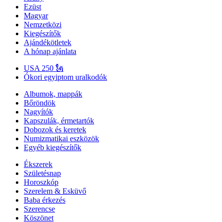
Ezüst
Magyar
Nemzetközi
Kiegészítők
Ajándékötletek
A hónap ajánlata
USA 250 🗽
Ókori egyiptom uralkodók
Albumok, mappák
Bőröndök
Nagyítók
Kapszulák, érmetartók
Dobozok és keretek
Numizmatikai eszközök
Egyéb kiegészítők
Ékszerek
Születésnap
Horoszkóp
Szerelem & Esküvő
Baba érkezés
Szerencse
Köszönet