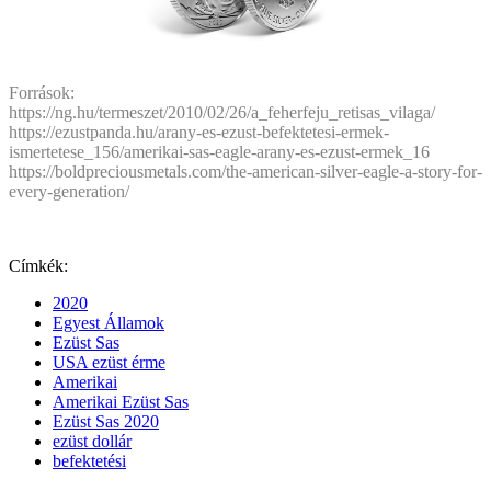
Források:
https://ng.hu/termeszet/2010/02/26/a_feherfeju_retisas_vilaga/
https://ezustpanda.hu/arany-es-ezust-befektetesi-ermek-
ismertetese_156/amerikai-sas-eagle-arany-es-ezust-ermek_16
https://boldpreciousmetals.com/the-american-silver-eagle-a-story-for-
every-generation/
Címkék:
2020
Egyest Államok
Ezüst Sas
USA ezüst érme
Amerikai
Amerikai Ezüst Sas
Ezüst Sas 2020
ezüst dollár
befektetési