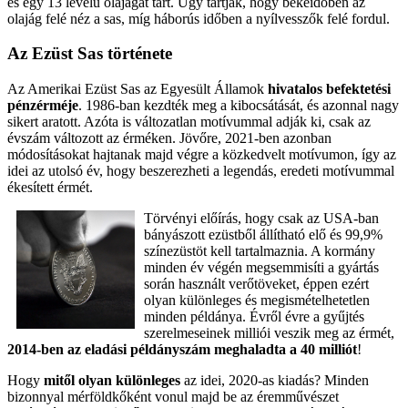
és egy 13 levelű olajágat tart. Úgy tartják, hogy békeidőben az
olajág felé néz a sas, míg háborús időben a nyílvesszők felé fordul.
Az Ezüst Sas története
Az Amerikai Ezüst Sas az Egyesült Államok
hivatalos befektetési
pénzérméje
. 1986-ban kezdték meg a kibocsátását, és azonnal nagy
sikert aratott. Azóta is változatlan motívummal adják ki, csak az
évszám változott az érméken. Jövőre, 2021-ben azonban
módosításokat hajtanak majd végre a közkedvelt motívumon, így az
idei az utolsó év, hogy beszerezheti a legendás, eredeti motívummal
ékesített érmét.
Törvényi előírás, hogy csak az USA-ban
bányászott ezüstből állítható elő és 99,9%
színezüstöt kell tartalmaznia. A kormány
minden év végén megsemmisíti a gyártás
során használt verőtöveket, éppen ezért
olyan különleges és megismételhetetlen
minden példánya. Évről évre a gyűjtés
szerelmeseinek milliói veszik meg az érmét,
2014-ben az eladási példányszám meghaladta a 40 milliót
!
Hogy
mitől olyan különleges
az idei, 2020-as kiadás?
Minden
bizonnyal mérföldkőként vonul majd be az éremművészet