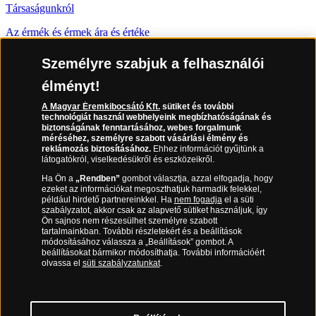
Társaságunkról
Az érmék és érmek ára és értéke
Gyakran ismételt kérdések
Személyre szabjuk a felhasználói
Adatkezelés
élményt!
A Magyar Éremkibocsátó Kft.
sütiket és további
06 80 888 889
technológiát használ webhelyeink megbízhatóságának és
biztonságának fenntartásához, webes forgalmunk
méréséhez, személyre szabott vásárlási élmény és
reklámozás biztosításához.
Ehhez információt gyűjtünk a
látogatókról, viselkedésükről és eszközeikről.
(díjmentesen hívható hétfőtől csütörtökig 9.00 és 17.00 óra között,
péntekenként 9.00 és 15.00 óra között)
Ha Ön a
„Rendben”
gombot választja, azzal elfogadja, hogy
ezeket az információkat megoszthatjuk harmadik felekkel,
például hirdető partnereinkkel. Ha
nem fogadja
el a süti
szabályzatot, akkor csak az alapvető sütiket használjuk, így
Ön sajnos nem részesülhet személyre szabott
tartalmainkban. További részletekért és a beállítások
módosításához válassza a „Beállítások” gombot. A
beállításokat bármikor módosíthatja. További információért
olvassa el
süti szabályzatunkat
.
Magyar Éremkibocsátó Kft. 1134 Budapest, Váci út 33.
Cégjegyzékszám: 01-09-957944, Adószám: 23275395-2-41 A