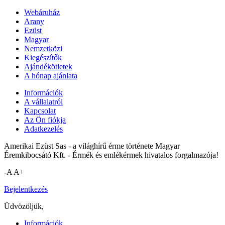
Webáruház
Arany
Ezüst
Magyar
Nemzetközi
Kiegészítők
Ajándékötletek
A hónap ajánlata
Információk
A vállalatról
Kapcsolat
Az Ön fiókja
Adatkezelés
Amerikai Ezüst Sas - a világhírű érme története Magyar
Éremkibocsátó Kft. - Érmék és emlékérmek hivatalos forgalmazója!
-A
A+
Bejelentkezés
Üdvözöljük,
Információk