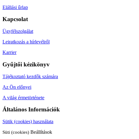
Elállási űrlap
Kapcsolat
Ügyfélszolgálat
Leiratkozás a hírlevélről
Karrier
Gyűjtői kézikönyv
Tájékoztató kezdők számára
Az Ön előnyei
A világ érmetörténete
Általános Információk
Sütik (cookies) használata
Süti (cookies)
Beállítások