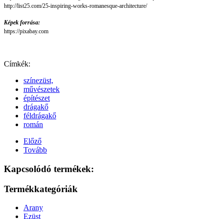
http://list25.com/25-inspiring-works-romanesque-architecture/
Képek forrása:
https://pixabay.com
Címkék:
színezüst,
művészetek
építészet
drágakő
féldrágakő
román
Előző
Tovább
Kapcsolódó termékek:
Termékkategóriák
Arany
Ezüst