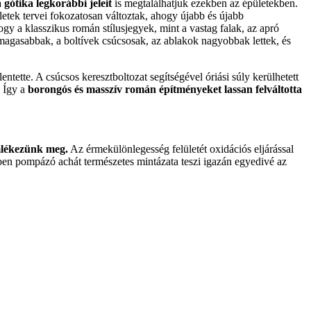
a gótika legkorábbi jeleit
is megtalálhatjuk ezekben az épületekben.
letek tervei fokozatosan változtak, ahogy újabb és újabb
 a klasszikus román stílusjegyek, mint a vastag falak, az apró
magasabbak, a boltívek csúcsosak, az ablakok nagyobbak lettek, és
entette. A csúcsos keresztboltozat segítségével óriási súly kerülhetett
. Így a
borongós és masszív román építményeket lassan felváltotta
lékezünk meg.
Az érmekülönlegesség felületét oxidációs eljárással
ben pompázó achát természetes mintázata teszi igazán egyedivé az