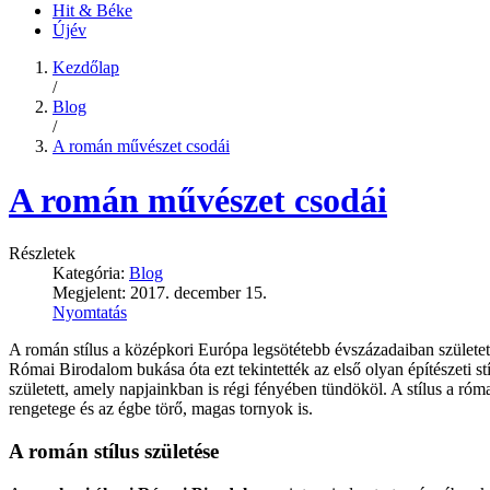
Hit & Béke
Újév
Kezdőlap
/
Blog
/
A román művészet csodái
A román művészet csodái
Részletek
Kategória:
Blog
Megjelent: 2017. december 15.
Nyomtatás
A román stílus a középkori Európa legsötétebb évszázadaiban születet
Római Birodalom bukása óta ezt tekintették az első olyan építészeti s
született, amely napjainkban is régi fényében tündököl. A stílus a róm
rengetege és az égbe törő, magas tornyok is.
A román stílus születése