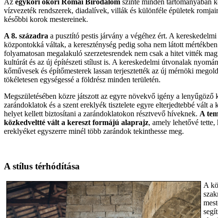
Az
egykori ókori Római Birodalom
szinte minden tartományában 
vízvezeték rendszerek, diadalívek, villák és különféle épületek romjai
későbbi korok mestereinek.
A 8. századra
a pusztító pestis járvány a végéhez ért. A kereskedelmi
központokká váltak, a kereszténység pedig soha nem látott mértékben 
folyamatosan megalakuló szerzetesrendek nem csak a hitet vitték ma
kultúrát és az új építészeti stílust is. A kereskedelmi útvonalak nyomá
kőművesek és építőmesterek lassan terjesztették az új mérnöki megoldá
tökéletesen egységessé a földrész minden területén.
Megszületésében közre játszott az egyre növekvő igény a lenyűgöző k
zarándoklatok és a szent ereklyék tisztelete egyre elterjedtebbé vált 
helyet kellett biztosítani a zarándoklatokon résztvevő híveknek.
A tem
közkedveltté vált a kereszt formájú alaprajz
, amely lehetővé tette
ereklyéket egyszerre minél több zarándok tekinthesse meg.
A stílus térhódítása
A kö
szak
mest
segí