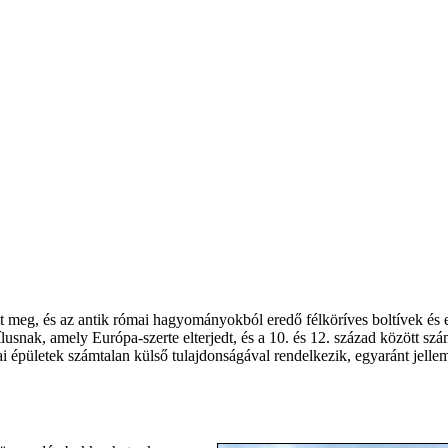
t meg, és az antik római hagyományokból eredő félköríves boltívek és e
tílusnak, amely Európa-szerte elterjedt, és a 10. és 12. század között
ai épületek számtalan külső tulajdonságával rendelkezik, egyaránt jelle