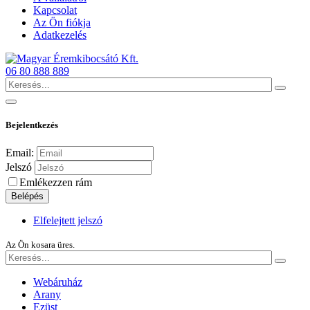
Kapcsolat
Az Ön fiókja
Adatkezelés
06 80 888 889
Bejelentkezés
Email:
Jelszó
Emlékezzen rám
Belépés
Elfelejtett jelszó
Az Ön kosara üres.
Webáruház
Arany
Ezüst