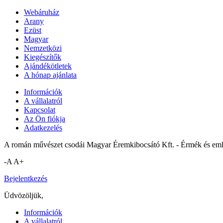
Webáruház
Arany
Ezüst
Magyar
Nemzetközi
Kiegészítők
Ajándékötletek
A hónap ajánlata
Információk
A vállalatról
Kapcsolat
Az Ön fiókja
Adatkezelés
A román művészet csodái Magyar Éremkibocsátó Kft. - Érmék és eml
-A
A+
Bejelentkezés
Üdvözöljük,
Információk
A vállalatról