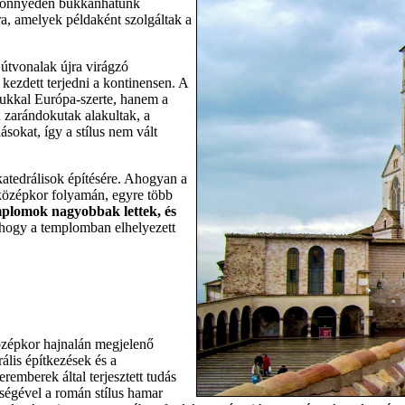
könnyedén bukkanhatunk
ra, amelyek példaként szolgáltak a
 útvonalak újra virágzó
kezdett terjedni a kontinensen. A
gukkal Európa-szerte, hanem a
n zarándokutak alakultak, a
sokat, így a stílus nem vált
atedrálisok építésére. Ahogyan a
a középkor folyamán, egyre több
plomok nagyobbak lettek, és
, hogy a templomban elhelyezett
zépkor hajnalán megjelenő
rális építkezések és a
eremberek által terjesztett tudás
tségével a román stílus hamar