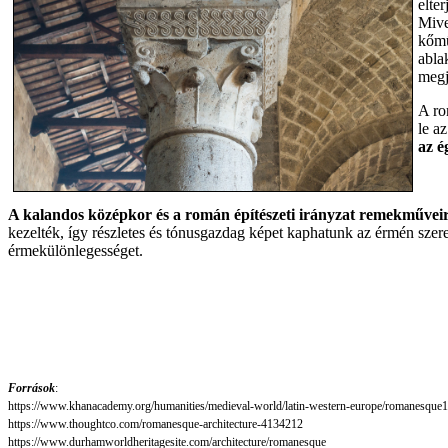
elte
Mive
kőmű
abla
megj
A ro
le a
az é
A kalandos középkor és a román építészeti irányzat remekműveiről
kezelték, így részletes és tónusgazdag képet kaphatunk az érmén sze
érmekülönlegességet.
Források
:
https://www.khanacademy.org/humanities/medieval-world/latin-western-europe/romanesque1/
https://www.thoughtco.com/romanesque-architecture-4134212
https://www.durhamworldheritagesite.com/architecture/romanesque