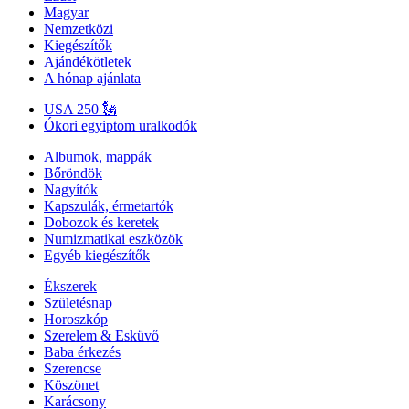
Magyar
Nemzetközi
Kiegészítők
Ajándékötletek
A hónap ajánlata
USA 250 🗽
Ókori egyiptom uralkodók
Albumok, mappák
Bőröndök
Nagyítók
Kapszulák, érmetartók
Dobozok és keretek
Numizmatikai eszközök
Egyéb kiegészítők
Ékszerek
Születésnap
Horoszkóp
Szerelem & Esküvő
Baba érkezés
Szerencse
Köszönet
Karácsony