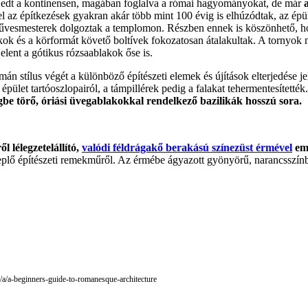
rjedt a kontinensen, magában foglalva a római hagyományokat, de már
l az építkezések gyakran akár több mint 100 évig is elhúzódtak, az épü
vesmesterek dolgoztak a templomon. Részben ennek is köszönhető, hogy
kok és a körformát követő boltívek fokozatosan átalakultak. A tornyok 
elent a gótikus rózsaablakok őse is.
mán stílus végét a különböző építészeti elemek és újítások elterjedése jel
z épület tartóoszlopairól, a támpillérek pedig a falakat tehermentesítették
gbe törő, óriási üvegablakokkal rendelkező bazilikák hosszú sora.
 lélegzetelállító,
valódi féldrágakő berakású színezüst érmével
em
replő építészeti remekműről. Az érmébe ágyazott gyönyörű, narancsszín
a/a-beginners-guide-to-romanesque-architecture