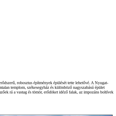
rődszerű, robosztus építmények épülését tette lehetővé. A Nyugat-
 számtalan templom, székesegyház és különböző nagyszabású épület
mzőek rá a vastag és tömör, erődöket idéző falak, az impozáns boltívek