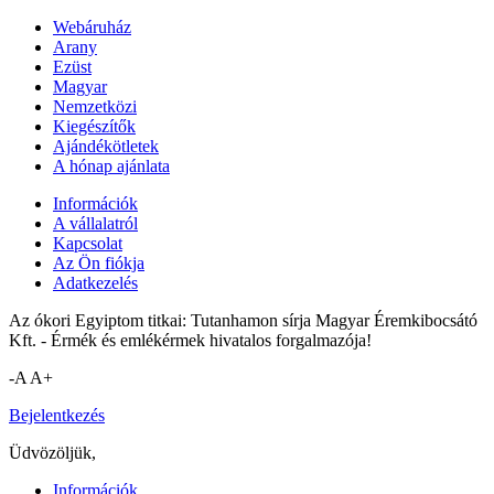
Webáruház
Arany
Ezüst
Magyar
Nemzetközi
Kiegészítők
Ajándékötletek
A hónap ajánlata
Információk
A vállalatról
Kapcsolat
Az Ön fiókja
Adatkezelés
Az ókori Egyiptom titkai: Tutanhamon sírja Magyar Éremkibocsátó
Kft. - Érmék és emlékérmek hivatalos forgalmazója!
-A
A+
Bejelentkezés
Üdvözöljük,
Információk