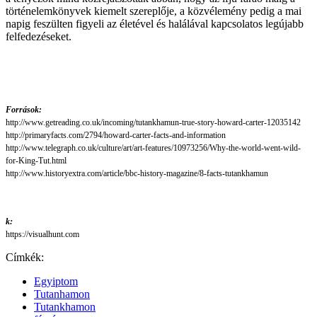
történelemkönyvek kiemelt szereplője, a közvélemény pedig a mai
napig feszülten figyeli az életével és halálával kapcsolatos legújabb
felfedezéseket.
Források:
http://www.getreading.co.uk/incoming/tutankhamun-true-story-howard-carter-12035142
http://primaryfacts.com/2794/howard-carter-facts-and-information
http://www.telegraph.co.uk/culture/art/art-features/10973256/Why-the-world-went-wild-
for-King-Tut.html
http://www.historyextra.com/article/bbc-history-magazine/8-facts-tutankhamun
k:
https://visualhunt.com
Címkék:
Egyiptom
Tutanhamon
Tutankhamon