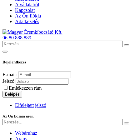
A vállalatról
Kapcsolat
Az Ön fiókja
Adatkezelés
06 80 888 889
Bejelentkezés
E-mail:
Jelszó
Emlékezzen rám
Belépés
Elfelejtett jelszó
Az Ön kosara üres.
Webáruház
Arany