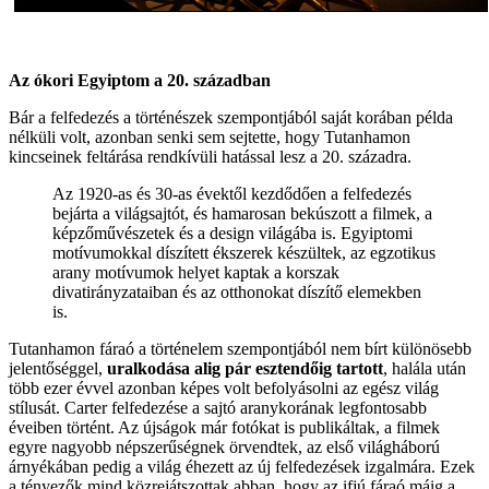
Az ókori Egyiptom a 20. században
Bár a felfedezés a történészek szempontjából saját korában példa
nélküli volt, azonban senki sem sejtette, hogy Tutanhamon
kincseinek feltárása rendkívüli hatással lesz a 20. századra.
Az 1920-as és 30-as évektől kezdődően a felfedezés
bejárta a világsajtót, és hamarosan bekúszott a filmek, a
képzőművészetek és a design világába is. Egyiptomi
motívumokkal díszített ékszerek készültek, az egzotikus
arany motívumok helyet kaptak a korszak
divatirányzataiban és az otthonokat díszítő elemekben
is.
Tutanhamon fáraó a történelem szempontjából nem bírt különösebb
jelentőséggel,
uralkodása alig pár esztendőig tartott
, halála után
több ezer évvel azonban képes volt befolyásolni az egész világ
stílusát. Carter felfedezése a sajtó aranykorának legfontosabb
éveiben történt. Az újságok már fotókat is publikáltak, a filmek
egyre nagyobb népszerűségnek örvendtek, az első világháború
árnyékában pedig a világ éhezett az új felfedezések izgalmára. Ezek
a tényezők mind közrejátszottak abban, hogy az ifjú fáraó máig a