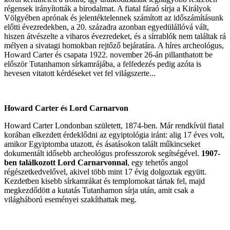
régensek irányították a birodalmat. A fiatal fáraó sírja a Királyok
Völgyében aprónak és jelentéktelennek számított az időszámításunk
előtti évezredekben, a 20. századra azonban egyedülállóvá vált,
hiszen átvészelte a viharos évezredeket, és a sírrablók nem találtak rá
mélyen a sivatagi homokban rejtőző bejáratára. A híres archeológus,
Howard Carter és csapata 1922. november 26-án pillanthatott be
először Tutanhamon sírkamrájába, a felfedezés pedig azóta is
hevesen vitatott kérdéseket vet fel világszerte...
Howard Carter és Lord Carnarvon
Howard Carter Londonban született, 1874-ben. Már rendkívül fiatal
korában elkezdett érdeklődni az egyiptológia iránt: alig 17 éves volt,
amikor Egyiptomba utazott, és ásatásokon talált műkincseket
dokumentált idősebb archeológus professzorok segítségével.
1907-
ben találkozott Lord Carnarvonnal
, egy tehetős angol
régészetkedvelővel, akivel több mint 17 évig dolgoztak együtt.
Kezdetben kisebb sírkamrákat és templomokat tártak fel, majd
megkezdődött a kutatás Tutanhamon sírja után, amit csak a
világháború eseményei szakíthattak meg.