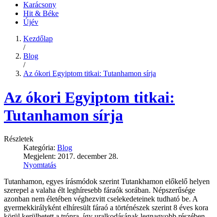
Karácsony
Hit & Béke
Újév
Kezdőlap
/
Blog
/
Az ókori Egyiptom titkai: Tutanhamon sírja
Az ókori Egyiptom titkai:
Tutanhamon sírja
Részletek
Kategória:
Blog
Megjelent: 2017. december 28.
Nyomtatás
Tutanhamon, egyes írásmódok szerint Tutankhamon előkelő helyen
szerepel a valaha élt leghíresebb fáraók sorában. Népszerűsége
azonban nem életében véghezvitt cselekedeteinek tudható be. A
gyermekkirályként elhíresült fáraó a történészek szerint 8 éves kora
körül kerülhetett a trónra, így uralkodásának legnagyobb részében