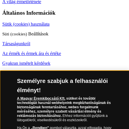
A világ érmetörténete
Általános Információk
Sütik (cookies) használata
Süti (cookies)
Beállítások
Társaságunkról
Az érmék és érmek ára és értéke
Gyakran ismételt kérdések
Adatkezelés
Személyre szabjuk a felhasználói
06 80 888 889
élményt!
A Magyar Éremkibocsátó Kft.
sütiket és további
technológiát használ webhelyeink megbízhatóságának és
(díjmentesen hívható hétfőtől csütörtökig 9.00 és 17.00 óra között,
biztonságának fenntartásához, webes forgalmunk
péntekenként 9.00 és 15.00 óra között)
méréséhez, személyre szabott vásárlási élmény és
reklámozás biztosításához.
Ehhez információt gyűjtünk a
látogatókról, viselkedésükről és eszközeikről.
Ha Ön a
„Rendben”
gombot választja, azzal elfogadja, hogy