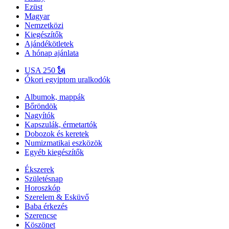
Ezüst
Magyar
Nemzetközi
Kiegészítők
Ajándékötletek
A hónap ajánlata
USA 250 🗽
Ókori egyiptom uralkodók
Albumok, mappák
Bőröndök
Nagyítók
Kapszulák, érmetartók
Dobozok és keretek
Numizmatikai eszközök
Egyéb kiegészítők
Ékszerek
Születésnap
Horoszkóp
Szerelem & Esküvő
Baba érkezés
Szerencse
Köszönet