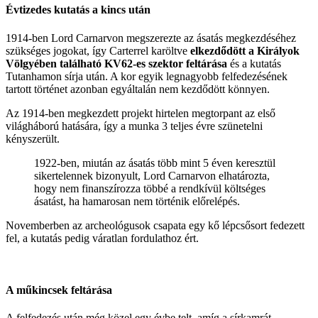
Évtizedes kutatás a kincs után
1914-ben Lord Carnarvon megszerezte az ásatás megkezdéséhez
szükséges jogokat, így Carterrel karöltve
elkezdődött a Királyok
Völgyében található KV62-es szektor feltárása
és a kutatás
Tutanhamon sírja után. A kor egyik legnagyobb felfedezésének
tartott történet azonban egyáltalán nem kezdődött könnyen.
Az 1914-ben megkezdett projekt hirtelen megtorpant az első
világháború hatására, így a munka 3 teljes évre szünetelni
kényszerült.
1922-ben, miután az ásatás több mint 5 éven keresztül
sikertelennek bizonyult, Lord Carnarvon elhatározta,
hogy nem finanszírozza többé a rendkívül költséges
ásatást, ha hamarosan nem történik előrelépés.
Novemberben az archeológusok csapata egy kő lépcsősort fedezett
fel, a kutatás pedig váratlan fordulathoz ért.
A műkincsek feltárása
A felfedezés után még közel egy évbe telt, amíg a sírkamrát