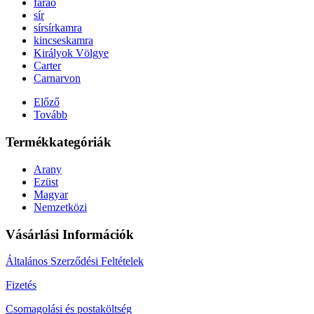
fáraó
sír
sírsírkamra
kincseskamra
Királyok Völgye
Carter
Carnarvon
Előző
Tovább
Termékkategóriák
Arany
Ezüst
Magyar
Nemzetközi
Vásárlási Információk
Általános Szerződési Feltételek
Fizetés
Csomagolási és postaköltség