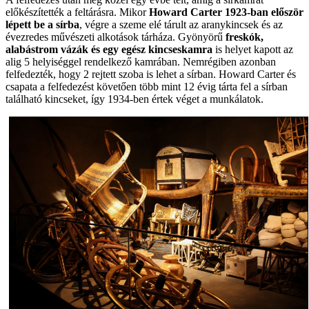
előkészítették a feltárásra. Mikor
Howard Carter 1923-ban először
lépett be a sírba
, végre a szeme elé tárult az aranykincsek és az
évezredes művészeti alkotások tárháza. Gyönyörű
freskók,
alabástrom vázák és egy egész kincseskamra
is helyet kapott az
alig 5 helyiséggel rendelkező kamrában. Nemrégiben azonban
felfedezték, hogy 2 rejtett szoba is lehet a sírban. Howard Carter és
csapata a felfedezést követően több mint 12 évig tárta fel a sírban
található kincseket, így 1934-ben értek véget a munkálatok.