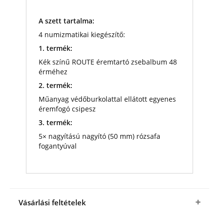
A szett tartalma:
4 numizmatikai kiegészítő:
1. termék:
Kék színű ROUTE éremtartó zsebalbum 48
érméhez
2. termék:
Műanyag védőburkolattal ellátott egyenes
éremfogó csipesz
3. termék:
5× nagyítású nagyító (50 mm) rózsafa
fogantyúval
Vásárlási feltételek