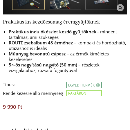
Praktikus kis kezdőcsomag éremgyűjtőknek
Praktikus indulókészlet kezdő gyűjtőknek
– mindent
tartalmaz, ami szükséges
ROUTE zsebalbum 48 érméhez
– kompakt és hordozható,
utazáshoz is ideális
Műanyag bevonatú csipesz
– az érmék kíméletes
kezeléséhez
5×-ös nagyítású nagyító (50 mm)
– részletek
vizsgálatához, rózsafa fogantyúval
Típus:
EGYEDI TERMÉK
Rendelkezésre álló mennyiség
RAKTÁRON
9 990 Ft