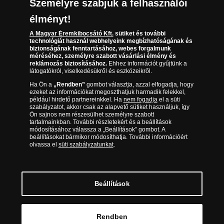
Személyre szabjuk a felhasználói
(díjmentesen hívható hétfőtől csütörtökig 9.00 és 17.00
Elállási űrlap
Az érmék és érmek ára és értéke
óra között, péntekenként 9.00 és 15.00 óra között)
élményt!
Gyakran ismételt kérdések
A Magyar Éremkibocsátó Kft.
sütiket és további
technológiát használ webhelyeink megbízhatóságának és
biztonságának fenntartásához, webes forgalmunk
Adatkezelés
méréséhez, személyre szabott vásárlási élmény és
reklámozás biztosításához.
Ehhez információt gyűjtünk a
látogatókról, viselkedésükről és eszközeikről.
Ha Ön a
„Rendben”
gombot választja, azzal elfogadja, hogy
ezeket az információkat megoszthatjuk harmadik felekkel,
például hirdető partnereinkkel. Ha
nem fogadja
el a süti
szabályzatot, akkor csak az alapvető sütiket használjuk, így
Ön sajnos nem részesülhet személyre szabott
tartalmainkban. További részletekért és a beállítások
módosításához válassza a „Beállítások” gombot. A
beállításokat bármikor módosíthatja. További információért
olvassa el
süti szabályzatunkat
.
Magyar Éremkibocsátó Kft. 1134 Budapest, Váci út 33. Cégjegyzékszám: 01-09-
957944, Adószám: 23275395-2-41 A Társaság a Magyar Kereskedelmi
Engedélyezési Hivatal Nemesfémvizsgáló és Hitelesítő Hatóság (1089 Budapest,
Bláthy Ottó utca 3-5.) engedélyéhez kötött tevékenységet folytat. Kereskedelmi
engedély száma: PR7638
© Copyright 2026 - Magyar Éremkibocsátó Kft.
Beállítások
Kosárba tesz
Rendben