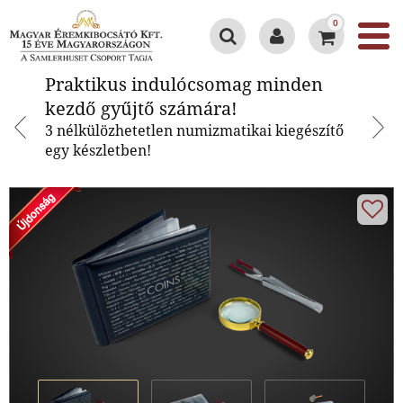
0
Praktikus indulócsomag minden
Praktikus indulócsomag minden
kezdő gyűjtő számára!
kezdő gyűjtő számára!
3 nélkülözhetetlen numizmatikai kiegészítő
egy készletben!