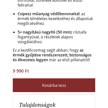
borítóval, sötétkék külsővel és ezüst
felirattal.
Csipesz műanyag védőbevonattal:
az
érmék kíméletes kezeléséhez és állapotuk
megőrzéséhez.
5× nagyítású nagyító (50 mm):
rózsafa
fogantyúval, a részletek alapos
vizsgálatához.
Ez a kezdőcsomag segít abban, hogy
az
érmék gyűjtése
rendszerezett, biztonságos
és élvezetes legyen
már az első pillanattól!
9 990 Ft
Kosárba tesz
Tulajdonságok