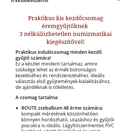
A kezdőkészletről
Praktikus kis kezdőcsomag
éremgyűjtőknek
3 nélkülözhetetlen numizmatikai
kiegészítővel!
Praktikus indulócsomag minden kezdő
gyűjtő számára!
Ez a készlet mindent tartalmaz, amire
szüksége lehet az érmék biztonságos
kezeléséhez és rendszerezéséhez. Ideális
választás első gyűjtemények kialakításához,
de ajándéknak is tökéletes.
A csomag tartalma:
ROUTE zsebalbum 48 érme számára:
kompakt méretének köszönhetően
könnyen hordozható, utazáshoz és gyűjtői
piacokra is ideális. Lágyítószermentes PVC