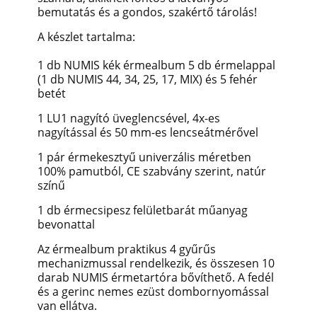
bemutatás és a gondos, szakértő tárolás!
A készlet tartalma:
1 db NUMIS kék érmealbum 5 db érmelappal
(1 db NUMIS 44, 34, 25, 17, MIX) és 5 fehér
betét
1 LU1 nagyító üveglencsével, 4x-es
nagyítással és 50 mm-es lencseátmérővel
1 pár érmekesztyű univerzális méretben
100% pamutból, CE szabvány szerint, natúr
színű
1 db érmecsipesz felületbarát műanyag
bevonattal
Az érmealbum praktikus 4 gyűrűs
mechanizmussal rendelkezik, és összesen 10
darab NUMIS érmetartóra bővíthető. A fedél
és a gerinc nemes ezüst dombornyomással
van ellátva.