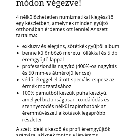
módon végezve!
4 nélkülözhetetlen numizmatikai kiegészítő
egy készletben, amelynek minden gyűjtő
otthonában érdemes ott lennie! Az szett
tartalma:
exkluzív és elegáns, sötétkék gyűjtői album
benne különböző méretű fóliákkal és 5 db
éremgyűjtő lappal
professzionális nagyító (400%-os nagyítás
és 50 mm-es átmérőjű lencse)
védőréteggel ellátott speciális csipesz az
érmék mozgatásához
100% pamutból készült puha kesztyű,
amellyel biztonságosan, oxidálódás és
szennyeződés nélkül tapinthatóak az
éremművészeti alkotások legapróbb
részletei
A szett ideális kezdő és profi éremgyűjtők
számára, akiknek fontos a látványos