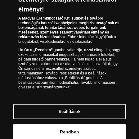
(díjmentesen hívható hétfőtől csütörtökig 9.00 és 17.00
Elállási űrlap
Az érmék és érmek ára és értéke
óra között, péntekenként 9.00 és 15.00 óra között)
élményt!
A Magyar Éremkibocsátó Kft.
sütiket és további
Gyakran ismételt kérdések
technológiát használ webhelyeink megbízhatóságának és
biztonságának fenntartásához, webes forgalmunk
Adatkezelés
méréséhez, személyre szabott vásárlási élmény és
reklámozás biztosításához.
Ehhez információt gyűjtünk a
látogatókról, viselkedésükről és eszközeikről.
Ha Ön a
„Rendben”
gombot választja, azzal elfogadja, hogy
ezeket az információkat megoszthatjuk harmadik felekkel,
például hirdető partnereinkkel. Ha
nem fogadja
el a süti
szabályzatot, akkor csak az alapvető sütiket használjuk, így
Ön sajnos nem részesülhet személyre szabott
tartalmainkban. További részletekért és a beállítások
módosításához válassza a „Beállítások” gombot. A
beállításokat bármikor módosíthatja. További információért
olvassa el
süti szabályzatunkat
.
Magyar Éremkibocsátó Kft. 1134 Budapest, Váci út 33. Cégjegyzékszám: 01-09-
957944, Adószám: 23275395-2-41 A Társaság a Magyar Kereskedelmi
Engedélyezési Hivatal Nemesfémvizsgáló és Hitelesítő Hatóság (1089 Budapest,
Bláthy Ottó utca 3-5.) engedélyéhez kötött tevékenységet folytat. Kereskedelmi
engedély száma: PR7638
© Copyright 2026 - Magyar Éremkibocsátó Kft.
Beállítások
Kosárba tesz
Rendben