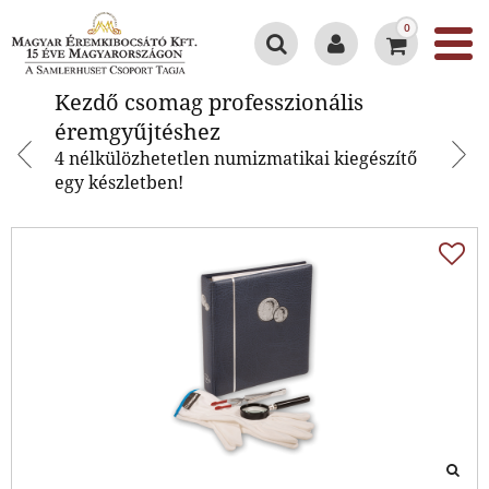
0
Kezdő csomag professzionális
Kezdő csomag professzionális
éremgyűjtéshez
éremgyűjtéshez
4 nélkülözhetetlen numizmatikai kiegészítő
egy készletben!