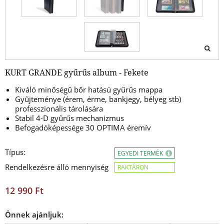
KURT GRANDE gyűrűs album - Fekete
Kiváló minőségű bőr hatású gyűrűs mappa
Gyűjteménye (érem, érme, bankjegy, bélyeg stb)
professzionális tárolására
Stabil 4-D gyűrűs mechanizmus
Befogadóképessége 30 OPTIMA éremív
Típus:
EGYEDI TERMÉK
Rendelkezésre álló mennyiség
RAKTÁRON
12 990 Ft
Önnek ajánljuk: