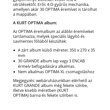
sérülésektől. Erős 4-D-gyűrűs mechanika,
amellyen akár 30 OPTIMA éremívet is tárolhat
a mappában.
A KURT OPTIMA album:
Az OPTIMA éremalbum az alábbi éremíveket
tartlamazza, melyek speciális lágyító és
savmentes fóliából készültek:
A zárt album külső méretei: 350 x 270 x 35
mm
30 GRANDE album lap vagy 3 ENCAB
érmeív befogadására alkalmas.
Nem alkalmas OPTIMA XL csomagoláshoz
Megjegyzés: webáruházunkban elérhető az
KURT GRANDE album még fekete színbe,
illetve kisebb méretben (KURT
OPTIMA) barna és fekete színben is.