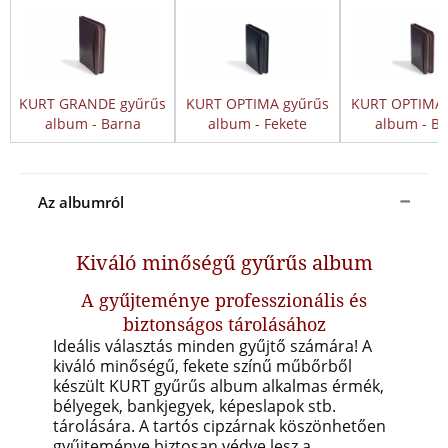
KURT GRANDE gyűrűs
KURT OPTIMA gyűrűs
KURT OPTIMA 
album - Barna
album - Fekete
album - B
Az albumról
Kiváló minőségű gyűrűs album
A gyűjteménye professzionális és
biztonságos tárolásához
Ideális választás minden gyűjtő számára! A
kiváló minőségű, fekete színű műbőrből
készült KURT gyűrűs album alkalmas érmék,
bélyegek, bankjegyek, képeslapok stb.
tárolására.
A tartós cipzárnak köszönhetően
gyűjteménye biztosan védve lesz a