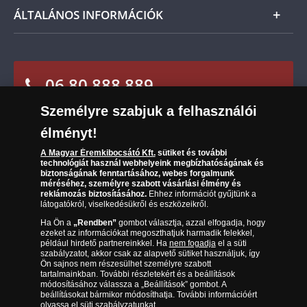
Csomagolási és postaköltség
Ügyfélszolgálat
ÁLTALÁNOS INFORMÁCIÓK
Szállítási módok
Leiratkozás a hírlevélről
Kézbesítés
Karrier
Sütik (cookies) használata
Reklamáció
06 80 888 889
Süti (cookies)
Beállítások
Visszaküldés
Társaságunkról
Személyre szabjuk a felhasználói
(díjmentesen hívható hétfőtől csütörtökig 9.00 és 17.00
Elállási űrlap
Az érmék és érmek ára és értéke
óra között, péntekenként 9.00 és 15.00 óra között)
élményt!
Gyakran ismételt kérdések
A Magyar Éremkibocsátó Kft.
sütiket és további
technológiát használ webhelyeink megbízhatóságának és
biztonságának fenntartásához, webes forgalmunk
Adatkezelés
méréséhez, személyre szabott vásárlási élmény és
reklámozás biztosításához.
Ehhez információt gyűjtünk a
látogatókról, viselkedésükről és eszközeikről.
Ha Ön a
„Rendben”
gombot választja, azzal elfogadja, hogy
ezeket az információkat megoszthatjuk harmadik felekkel,
például hirdető partnereinkkel. Ha
nem fogadja
el a süti
szabályzatot, akkor csak az alapvető sütiket használjuk, így
Ön sajnos nem részesülhet személyre szabott
tartalmainkban. További részletekért és a beállítások
módosításához válassza a „Beállítások” gombot. A
beállításokat bármikor módosíthatja. További információért
olvassa el
süti szabályzatunkat
.