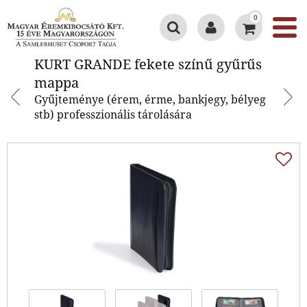
0
KURT GRANDE fekete színű
KURT GRANDE fekete színű gyűrűs
gyűrűs mappa
mappa
Gyűjteménye (érem, érme, bankjegy, bélyeg
stb) professzionális tárolására