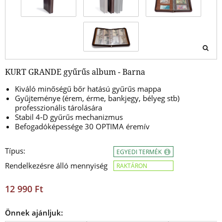
KURT GRANDE gyűrűs album - Barna
Kiváló minőségű bőr hatású gyűrűs mappa
Gyűjteménye (érem, érme, bankjegy, bélyeg stb)
professzionális tárolására
Stabil 4-D gyűrűs mechanizmus
Befogadóképessége 30 OPTIMA éremív
Típus:
EGYEDI TERMÉK
Rendelkezésre álló mennyiség
RAKTÁRON
12 990 Ft
Önnek ajánljuk: