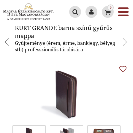
0
KURT GRANDE barna színű
KURT GRANDE barna színű gyűrűs
gyűrűs mappa
mappa
Gyűjteménye (érem, érme, bankjegy, bélyeg
stb) professzionális tárolására