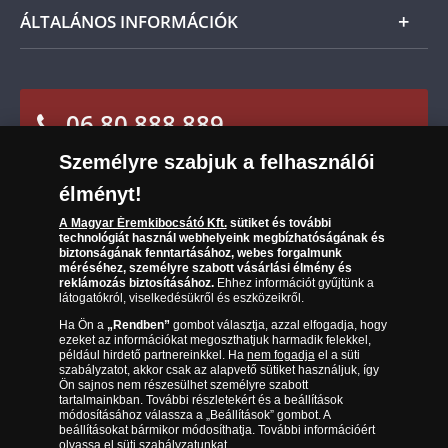
Csomagolási és postaköltség
Ügyfélszolgálat
ÁLTALÁNOS INFORMÁCIÓK
Szállítási módok
Leiratkozás a hírlevélről
Kézbesítés
Karrier
Sütik (cookies) használata
Reklamáció
06 80 888 889
Süti (cookies)
Beállítások
Visszaküldés
Társaságunkról
Személyre szabjuk a felhasználói
(díjmentesen hívható hétfőtől csütörtökig 9.00 és 17.00
Elállási űrlap
Az érmék és érmek ára és értéke
óra között, péntekenként 9.00 és 15.00 óra között)
élményt!
Gyakran ismételt kérdések
A Magyar Éremkibocsátó Kft.
sütiket és további
technológiát használ webhelyeink megbízhatóságának és
biztonságának fenntartásához, webes forgalmunk
Adatkezelés
méréséhez, személyre szabott vásárlási élmény és
reklámozás biztosításához.
Ehhez információt gyűjtünk a
látogatókról, viselkedésükről és eszközeikről.
Ha Ön a
„Rendben”
gombot választja, azzal elfogadja, hogy
ezeket az információkat megoszthatjuk harmadik felekkel,
például hirdető partnereinkkel. Ha
nem fogadja
el a süti
szabályzatot, akkor csak az alapvető sütiket használjuk, így
Ön sajnos nem részesülhet személyre szabott
tartalmainkban. További részletekért és a beállítások
módosításához válassza a „Beállítások” gombot. A
beállításokat bármikor módosíthatja. További információért
olvassa el
süti szabályzatunkat
.