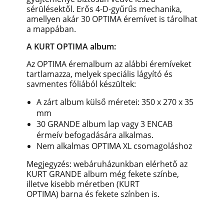
sérülésektől. Erős 4-D-gyűrűs mechanika,
amellyen akár 30 OPTIMA éremívet is tárolhat
a mappában.
A KURT OPTIMA album:
Az OPTIMA éremalbum az alábbi éremíveket
tartlamazza, melyek speciális lágyító és
savmentes fóliából készültek:
A zárt album külső méretei: 350 x 270 x 35
mm
30 GRANDE album lap vagy 3 ENCAB
érmeív befogadására alkalmas.
Nem alkalmas OPTIMA XL csomagoláshoz
Megjegyzés: webáruházunkban elérhető az
KURT GRANDE album még fekete színbe,
illetve kisebb méretben (KURT
OPTIMA) barna és fekete színben is.