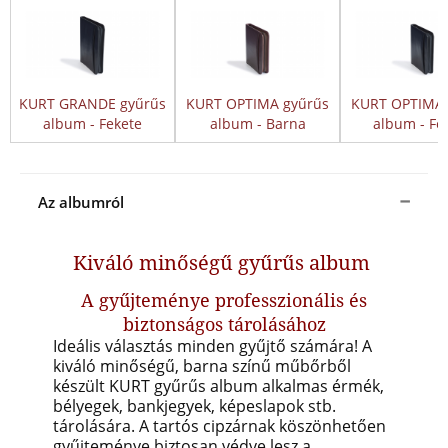
KURT GRANDE gyűrűs
KURT OPTIMA gyűrűs
KURT OPTIMA 
album - Fekete
album - Barna
album - Fe
Az albumról
Kiváló minőségű gyűrűs album
A gyűjteménye professzionális és
biztonságos tárolásához
Ideális választás minden gyűjtő számára! A
kiváló minőségű, barna színű műbőrből
készült KURT gyűrűs album alkalmas érmék,
bélyegek, bankjegyek, képeslapok stb.
tárolására.
A tartós cipzárnak köszönhetően
gyűjteménye biztosan védve lesz a