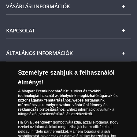
Arany
VÁSÁRLÁSI INFORMÁCIÓK
Ezüst
Általános Szerződési Feltételek
KAPCSOLAT
Magyar
Fizetés
Nemzetközi
Csomagolási és postaköltség
Ügyfélszolgálat
ÁLTALÁNOS INFORMÁCIÓK
Szállítási módok
Leiratkozás a hírlevélről
Kézbesítés
Karrier
Személyre szabjuk a felhasználói
Sütik (cookies) használata
Reklamáció
élményt!
06 80 888 889
Süti (cookies)
Beállítások
Visszaküldés
A Magyar Éremkibocsátó Kft.
sütiket és további
Társaságunkról
technológiát használ webhelyeink megbízhatóságának és
(díjmentesen hívható hétfőtől csütörtökig 9.00 és 17.00
Elállási űrlap
biztonságának fenntartásához, webes forgalmunk
Az érmék és érmek ára és értéke
óra között, péntekenként 9.00 és 15.00 óra között)
méréséhez, személyre szabott vásárlási élmény és
reklámozás biztosításához.
Ehhez információt gyűjtünk a
látogatókról, viselkedésükről és eszközeikről.
Gyakran ismételt kérdések
Ha Ön a
„Rendben”
gombot választja, azzal elfogadja, hogy
Adatkezelés
ezeket az információkat megoszthatjuk harmadik felekkel,
például hirdető partnereinkkel. Ha
nem fogadja
el a süti
szabályzatot, akkor csak az alapvető sütiket használjuk, így