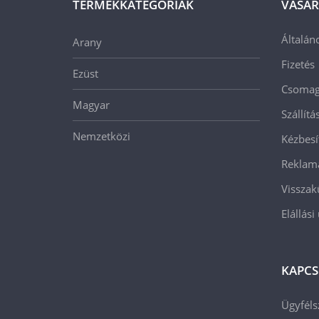
TERMÉKKATEGÓRIÁK
VÁSÁR
Általán
Arany
Fizetés
Ezüst
Csomago
Magyar
Szállít
Nemzetközi
Kézbesí
Reklam
Visszak
Elállási
KAPCS
Ügyféls