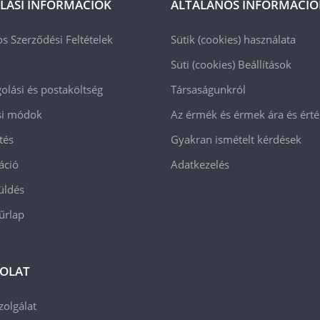
LÁSI INFORMÁCIÓK
ÁLTALÁNOS INFORMÁCIÓ
os Szerződési Feltételek
Sütik (cookies) használata
Süti (cookies)
Beállítások
lási és postaköltség
Társaságunkról
ási módok
Az érmék és érmek ára és ért
tés
Gyakran ismételt kérdések
áció
Adatkezelés
üldés
 űrlap
OLAT
zolgálat