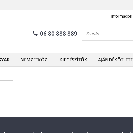
Információk
06 80 888 889
GYAR
NEMZETKÖZI
KIEGÉSZÍTŐK
AJÁNDÉKÖTLETE