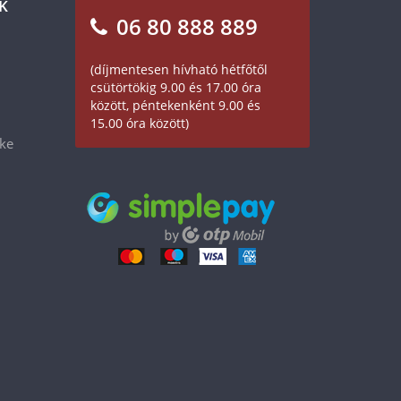
K
06 80 888 889
(díjmentesen hívható hétfőtől
csütörtökig 9.00 és 17.00 óra
között, péntekenként 9.00 és
15.00 óra között)
éke