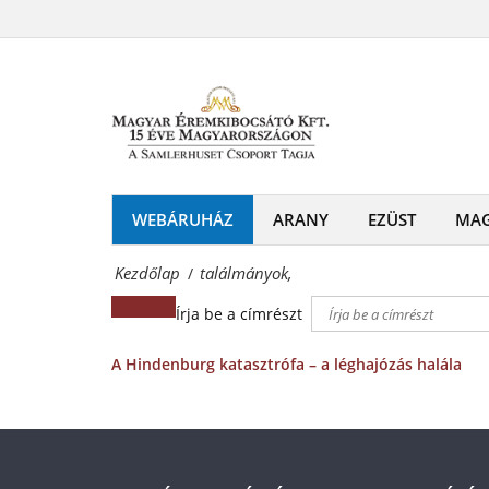
találmányok,
és
Magyar
emlékérmek
Éremkibocsátó
hivatalos
Kft.
forgalmazója!
-
Érmék
WEBÁRUHÁZ
ARANY
EZÜST
MA
és
Kezdőlap
találmányok,
/
emlékérmek
Írja be a címrészt
hivatalos
forgalmazója!
A Hindenburg katasztrófa – a léghajózás halála