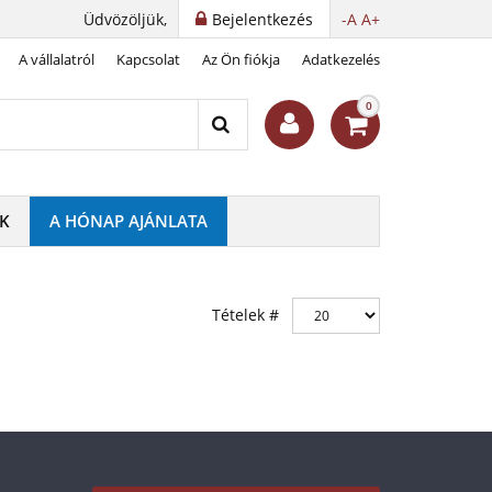
Üdvözöljük,
Bejelentkezés
-A
A+
A vállalatról
Kapcsolat
Az Ön fiókja
Adatkezelés
0
K
A HÓNAP AJÁNLATA
Tételek #