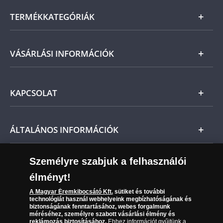
TERMÉKKATEGÓRIÁK
Arany
VÁSÁRLÁSI INFORMÁCIÓK
Ezüst
Általános Szerződési Feltételek
KAPCSOLAT
Magyar
Fizetés
Nemzetközi
Csomagolási és postaköltség
Ügyfélszolgálat
ÁLTALÁNOS INFORMÁCIÓK
Szállítási módok
Leiratkozás a hírlevélről
Kézbesítés
Karrier
Személyre szabjuk a felhasználói
Sütik (cookies) használata
Reklamáció
élményt!
06 80 888 889
Süti (cookies)
Beállítások
Visszaküldés
A Magyar Éremkibocsátó Kft.
sütiket és további
Társaságunkról
technológiát használ webhelyeink megbízhatóságának és
(díjmentesen hívható hétfőtől csütörtökig 9.00 és 17.00
Elállási űrlap
biztonságának fenntartásához, webes forgalmunk
Az érmék és érmek ára és értéke
óra között, péntekenként 9.00 és 15.00 óra között)
méréséhez, személyre szabott vásárlási élmény és
reklámozás biztosításához.
Ehhez információt gyűjtünk a