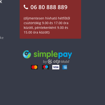
K
06 80 888 889
(díjmentesen hívható hétfőtől
csütörtökig 9.00 és 17.00 óra
között, péntekenként 9.00 és
15.00 óra között)
éke