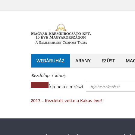
kínai;
és
Magyar
emlékérmek
Éremkibocsátó
hivatalos
Kft.
forgalmazója!
-
Érmék
WEBÁRUHÁZ
ARANY
EZÜST
MA
és
Kezdőlap
kínai;
/
emlékérmek
Írja be a címrészt
hivatalos
forgalmazója!
2017 – Kezdetét vette a Kakas éve!