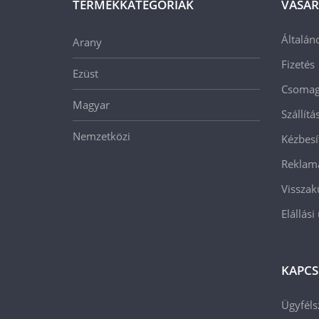
TERMÉKKATEGÓRIÁK
VÁSÁR
Általán
Arany
Fizetés
Ezüst
Csomago
Magyar
Szállít
Nemzetközi
Kézbesí
Reklam
Visszak
Elállási
KAPCS
Ügyféls