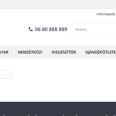
Információk
06 80 888 889
GYAR
NEMZETKÖZI
KIEGÉSZÍTŐK
AJÁNDÉKÖTLETE