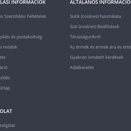
LÁSI INFORMÁCIÓK
ÁLTALÁNOS INFORMÁCIÓ
os Szerződési Feltételek
Sütik (cookies) használata
Süti (cookies)
Beállítások
lási és postaköltség
Társaságunkról
ási módok
Az érmék és érmek ára és ért
tés
Gyakran ismételt kérdések
áció
Adatkezelés
üldés
 űrlap
OLAT
zolgálat