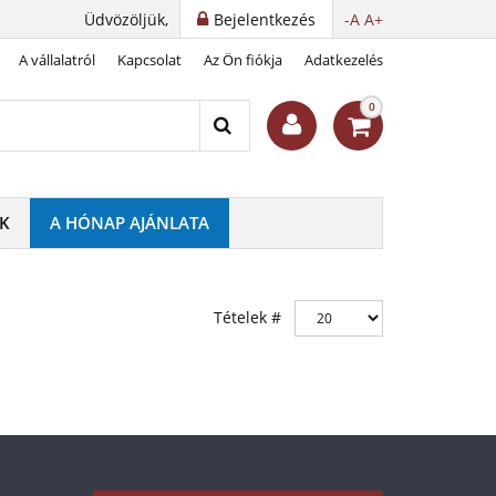
Üdvözöljük,
Bejelentkezés
-A
A+
A vállalatról
Kapcsolat
Az Ön fiókja
Adatkezelés
0
K
A HÓNAP AJÁNLATA
Tételek #