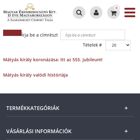
0
Írja be a címrészt
Tételek #
Mátyás király koronázása: itt az 555. jubileum!
Mátyás király valódi históriája
TERMÉKKATEGÓRIÁK
Arany
VÁSÁRLÁSI INFORMÁCIÓK