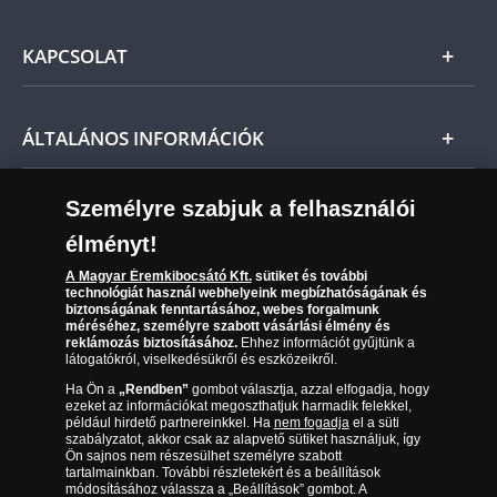
Ezüst
Általános Szerződési Feltételek
KAPCSOLAT
Magyar
Fizetés
Nemzetközi
Csomagolási és postaköltség
Ügyfélszolgálat
ÁLTALÁNOS INFORMÁCIÓK
Szállítási módok
Leiratkozás a hírlevélről
Kézbesítés
Karrier
Személyre szabjuk a felhasználói
Sütik (cookies) használata
Reklamáció
élményt!
06 80 888 889
Süti (cookies)
Beállítások
Visszaküldés
A Magyar Éremkibocsátó Kft.
sütiket és további
Társaságunkról
technológiát használ webhelyeink megbízhatóságának és
(díjmentesen hívható hétfőtől csütörtökig 9.00 és 17.00
Elállási űrlap
biztonságának fenntartásához, webes forgalmunk
Az érmék és érmek ára és értéke
óra között, péntekenként 9.00 és 15.00 óra között)
méréséhez, személyre szabott vásárlási élmény és
reklámozás biztosításához.
Ehhez információt gyűjtünk a
látogatókról, viselkedésükről és eszközeikről.
Gyakran ismételt kérdések
Ha Ön a
„Rendben”
gombot választja, azzal elfogadja, hogy
Adatkezelés
ezeket az információkat megoszthatjuk harmadik felekkel,
például hirdető partnereinkkel. Ha
nem fogadja
el a süti
szabályzatot, akkor csak az alapvető sütiket használjuk, így
Ön sajnos nem részesülhet személyre szabott
tartalmainkban. További részletekért és a beállítások
módosításához válassza a „Beállítások” gombot. A