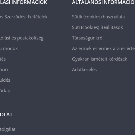
LÁSI INFORMÁCIÓK
ÁLTALÁNOS INFORMÁCIÓ
os Szerződési Feltételek
Sütik (cookies) használata
Süti (cookies)
Beállítások
lási és postaköltség
Társaságunkról
ási módok
Az érmék és érmek ára és ért
tés
Gyakran ismételt kérdések
áció
Adatkezelés
üldés
 űrlap
OLAT
zolgálat