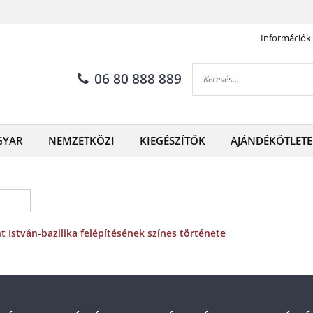
Információk
06 80 888 889
GYAR
NEMZETKÖZI
KIEGÉSZÍTŐK
AJÁNDÉKÖTLETE
t István-bazilika felépítésének színes története