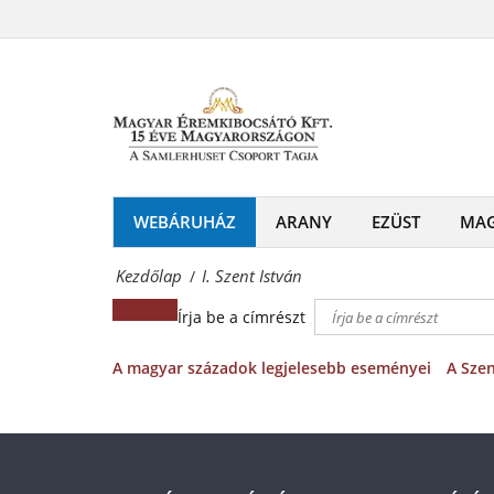
I.
-
Szent
Érmék
István
és
Magyar
emlékérmek
Éremkibocsátó
hivatalos
Kft.
WEBÁRUHÁZ
ARANY
EZÜST
MA
forgalmazója!
-
Kezdőlap
I. Szent István
/
Érmék
Írja be a címrészt
és
emlékérmek
A magyar századok legjelesebb eseményei
A Szen
hivatalos
forgalmazója!