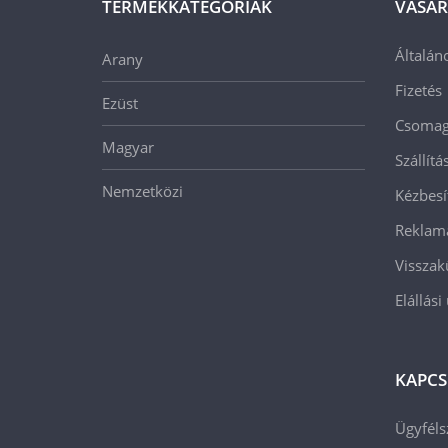
TERMÉKKATEGÓRIÁK
VÁSÁR
Általán
Arany
Fizetés
Ezüst
Csomago
Magyar
Szállít
Nemzetközi
Kézbesí
Reklam
Visszak
Elállási
KAPCS
Ügyféls