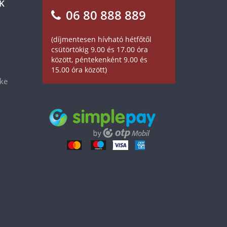
K
06 80 888 889
(díjmentesen hívható hétfőtől
csütörtökig 9.00 és 17.00 óra
között, péntekenként 9.00 és
15.00 óra között)
éke