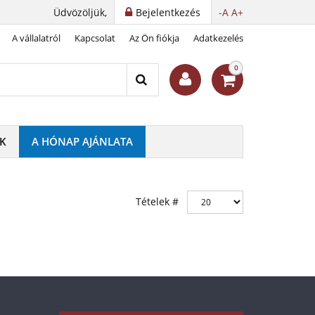
Üdvözöljük,
Bejelentkezés
-A
A+
A vállalatról
Kapcsolat
Az Ön fiókja
Adatkezelés
0
K
A HÓNAP AJÁNLATA
Tételek #