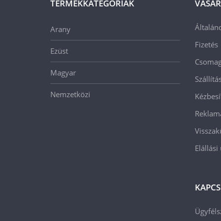
TERMÉKKATEGÓRIÁK
VÁSÁR
Általán
Arany
Fizetés
Ezüst
Csomago
Magyar
Szállít
Nemzetközi
Kézbesí
Reklam
Visszak
Elállási
KAPCS
Ügyféls