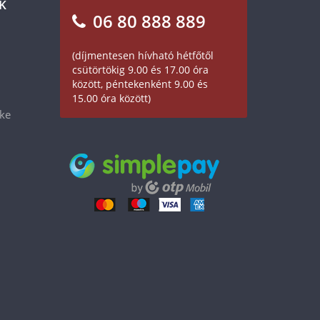
K
06 80 888 889
(díjmentesen hívható hétfőtől
csütörtökig 9.00 és 17.00 óra
között, péntekenként 9.00 és
15.00 óra között)
éke