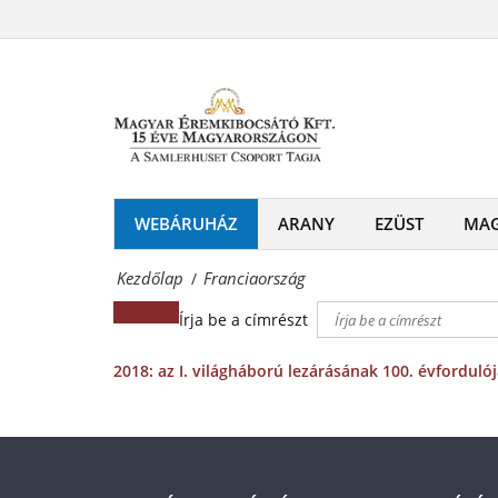
Franciaország
és
Magyar
emlékérmek
Éremkibocsátó
hivatalos
Kft.
forgalmazója!
-
Érmék
WEBÁRUHÁZ
ARANY
EZÜST
MA
és
Kezdőlap
Franciaország
/
emlékérmek
Írja be a címrészt
hivatalos
forgalmazója!
2018: az I. világháború lezárásának 100. évforduló