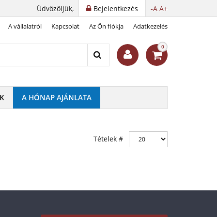
Üdvözöljük,
Bejelentkezés
-A
A+
A vállalatról
Kapcsolat
Az Ön fiókja
Adatkezelés
0
K
A HÓNAP AJÁNLATA
Tételek #