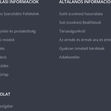
LÁSI INFORMÁCIÓK
ÁLTALÁNOS INFORMÁCIÓ
os Szerződési Feltételek
Sütik (cookies) használata
Süti (cookies)
Beállítások
lási és postaköltség
Társaságunkról
ási módok
Az érmék és érmek ára és ért
tés
Gyakran ismételt kérdések
áció
Adatkezelés
üldés
 űrlap
OLAT
zolgálat