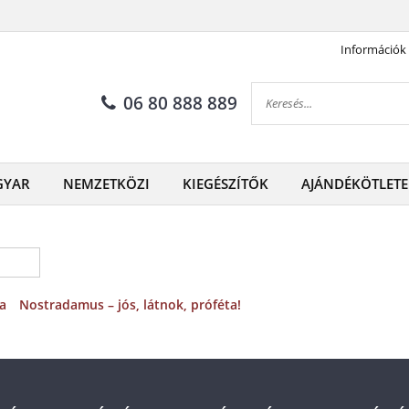
Információk
06 80 888 889
GYAR
NEMZETKÖZI
KIEGÉSZÍTŐK
AJÁNDÉKÖTLETE
ja
Nostradamus – jós, látnok, próféta!