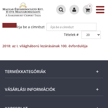
0
Írja be a címrészt
Tételek #
2018: az I. világháború lezárásának 100. évfordulója
TERMÉKKATEGÓRIÁK
Arany
VÁSÁRLÁSI INFORMÁCIÓK
Ezüst
Általános Szerződési Feltételek