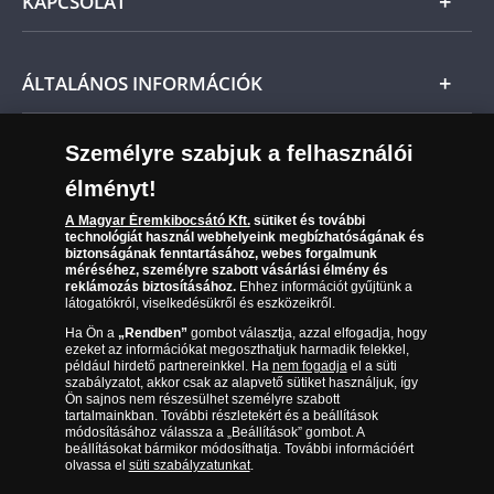
KAPCSOLAT
Magyar
Fizetés
Nemzetközi
Csomagolási és postaköltség
Ügyfélszolgálat
ÁLTALÁNOS INFORMÁCIÓK
Szállítási módok
Leiratkozás a hírlevélről
Kézbesítés
Karrier
Személyre szabjuk a felhasználói
Sütik (cookies) használata
Reklamáció
élményt!
06 80 888 889
Süti (cookies)
Beállítások
Visszaküldés
A Magyar Éremkibocsátó Kft.
sütiket és további
Társaságunkról
technológiát használ webhelyeink megbízhatóságának és
(díjmentesen hívható hétfőtől csütörtökig 9.00 és 17.00
Elállási űrlap
biztonságának fenntartásához, webes forgalmunk
Az érmék és érmek ára és értéke
óra között, péntekenként 9.00 és 15.00 óra között)
méréséhez, személyre szabott vásárlási élmény és
reklámozás biztosításához.
Ehhez információt gyűjtünk a
látogatókról, viselkedésükről és eszközeikről.
Gyakran ismételt kérdések
Ha Ön a
„Rendben”
gombot választja, azzal elfogadja, hogy
Adatkezelés
ezeket az információkat megoszthatjuk harmadik felekkel,
például hirdető partnereinkkel. Ha
nem fogadja
el a süti
szabályzatot, akkor csak az alapvető sütiket használjuk, így
Ön sajnos nem részesülhet személyre szabott
tartalmainkban. További részletekért és a beállítások
módosításához válassza a „Beállítások” gombot. A
beállításokat bármikor módosíthatja. További információért
olvassa el
süti szabályzatunkat
.