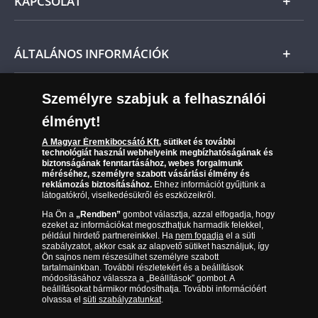
KAPCSOLAT
Magyar
Fizetés
Nemzetközi
Csomagolási és postaköltség
Ügyfélszolgálat
ÁLTALÁNOS INFORMÁCIÓK
Szállítási módok
Leiratkozás a hírlevélről
Kézbesítés
Karrier
Személyre szabjuk a felhasználói
Sütik (cookies) használata
Reklamáció
élményt!
06 80 888 889
Süti (cookies)
Beállítások
Visszaküldés
A Magyar Éremkibocsátó Kft.
sütiket és további
Társaságunkról
technológiát használ webhelyeink megbízhatóságának és
(díjmentesen hívható hétfőtől csütörtökig 9.00 és 17.00
Elállási űrlap
biztonságának fenntartásához, webes forgalmunk
Az érmék és érmek ára és értéke
óra között, péntekenként 9.00 és 15.00 óra között)
méréséhez, személyre szabott vásárlási élmény és
reklámozás biztosításához.
Ehhez információt gyűjtünk a
látogatókról, viselkedésükről és eszközeikről.
Gyakran ismételt kérdések
Ha Ön a
„Rendben”
gombot választja, azzal elfogadja, hogy
Adatkezelés
ezeket az információkat megoszthatjuk harmadik felekkel,
például hirdető partnereinkkel. Ha
nem fogadja
el a süti
szabályzatot, akkor csak az alapvető sütiket használjuk, így
Ön sajnos nem részesülhet személyre szabott
tartalmainkban. További részletekért és a beállítások
módosításához válassza a „Beállítások” gombot. A
beállításokat bármikor módosíthatja. További információért
olvassa el
süti szabályzatunkat
.