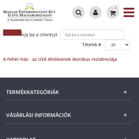
0
Írja be a címrészt
Tételek #
A Fehér Ház - az USA elnökeinek ikonikus rezidenciája
TERMÉKKATEGÓRIÁK
Arany
VÁSÁRLÁSI INFORMÁCIÓK
Ezüst
Általános Szerződési Feltételek