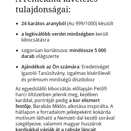
tulajdonságai:
24 karátos aranyból
(Au 999/1000) készült
a legkiválóbb verdei minőségben
került
kibocsátásra
szigorúan korlátozva:
mindössze 5 000
darab
világszerte
Ajándékok az Ön számára
: Eredetiséget
Igazoló Tanúsítvány, izgalmas kísérőlevél
és prémium minőségű díszdoboz
Az egyedülálló kibocsátás előlapján Petőfi
harci öltözetben jelenik meg, kezében
karddal, portréját pedig
a kor elismert
festője
, Barabás Miklós alkotása inspirálta. A
hátlapon a forradalom jelképeként kokárda
motívum látható a Nemzeti dal kezdő sorával
szegélyezve, valamint magyar huszárok
kardjukkal vágják át a rabság láncait
.