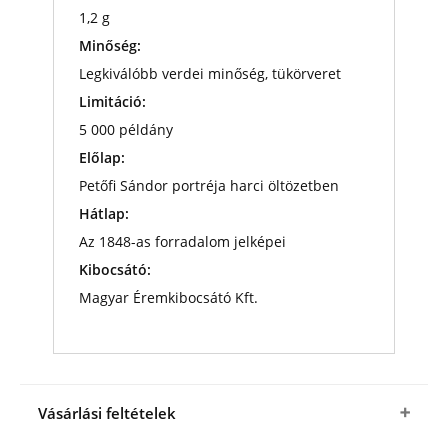
1,2 g
Minőség:
Legkiválóbb verdei minőség, tükörveret
Limitáció:
5 000 példány
Előlap:
Petőfi Sándor portréja harci öltözetben
Hátlap:
Az 1848-as forradalom jelképei
Kibocsátó:
Magyar Éremkibocsátó Kft.
Vásárlási feltételek