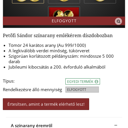
ELFOGYOTT
Petőfi Sándor színarany emlékérem díszdobozban
Tömör 24 karátos arany (Au 999/1000)
A legkiválóbb verdei minőség, tükörveret
Szigorúan korlátozott példányszám: mindössze 5 000
darab
Jubileumi kibocsátás a 200. évforduló alkalmából
Típus:
EGYEDI TERMÉK
Rendelkezésre álló mennyiség
ELFOGYOTT
Értesítsen, amint a termék elérhető lesz!
A színarany éremről