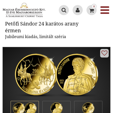
0
Petőfi Sándor 24 karátos arany
Petőfi Sándor 24 karátos arany
érmen
érmen
Jubileumi kiadás, limitált széria