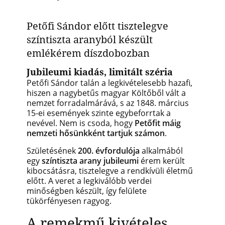
Petőfi Sándor előtt tisztelegve
színtiszta aranyból készült
emlékérem díszdobozban
Jubileumi kiadás, limitált széria
Petőfi Sándor talán a legkivételesebb hazafi,
hiszen a nagybetűs magyar Költőből vált a
nemzet forradalmárává, s az 1848. március
15-ei események szinte egybeforrtak a
nevével. Nem is csoda, hogy
Petőfit máig
nemzeti hősünkként tartjuk számon
.
Születésének
200. évfordulója
alkalmából
egy
színtiszta arany
jubileumi
érem került
kibocsátásra, tisztelegve a rendkívüli életmű
előtt. A veret a legkiválóbb verdei
minőségben készült, így felülete
tükörfényesen ragyog.
A remekmű kivételes