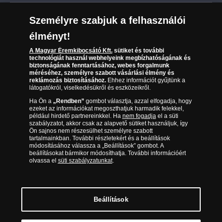
Leiratkozás a hírlevélről
Kézbesítés
Karrier
Személyre szabjuk a felhasználói
Sütik (cookies) használata
Reklamáció
élményt!
06 80 888 889
Süti (cookies)
Beállítások
Visszaküldés
A Magyar Éremkibocsátó Kft.
sütiket és további
Társaságunkról
technológiát használ webhelyeink megbízhatóságának és
(díjmentesen hívható hétfőtől csütörtökig 9.00 és 17.00
Elállási űrlap
biztonságának fenntartásához, webes forgalmunk
Az érmék és érmek ára és értéke
óra között, péntekenként 9.00 és 15.00 óra között)
méréséhez, személyre szabott vásárlási élmény és
reklámozás biztosításához.
Ehhez információt gyűjtünk a
látogatókról, viselkedésükről és eszközeikről.
Gyakran ismételt kérdések
Ha Ön a
„Rendben”
gombot választja, azzal elfogadja, hogy
Adatkezelés
ezeket az információkat megoszthatjuk harmadik felekkel,
például hirdető partnereinkkel. Ha
nem fogadja
el a süti
szabályzatot, akkor csak az alapvető sütiket használjuk, így
Ön sajnos nem részesülhet személyre szabott
tartalmainkban. További részletekért és a beállítások
módosításához válassza a „Beállítások” gombot. A
beállításokat bármikor módosíthatja. További információért
olvassa el
süti szabályzatunkat
.
Beállítások
Magyar Éremkibocsátó Kft. 1134 Budapest, Váci út 33. Cégjegyzékszám: 01-09-
957944, Adószám: 23275395-2-41 A Társaság a Magyar Kereskedelmi
Engedélyezési Hivatal Nemesfémvizsgáló és Hitelesítő Hatóság (1089 Budapest,