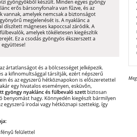
vízi gyöngyökből készült. Minden egyes gyöngy
lánc erős bársonyfonalra van fűzve, és az
k vannak, amelyek nemcsak a biztonságot
 gyönyörű megjelenését is. A nyaklánc a
l díszített mágneses kapoccsal záródik. A
 fülbevalók, amelyek
tökéletesen kiegészítik
rejét. Ez a csodás gyöngyös ékszerszett a
 együttese!
az ártatlanságot és a bölcsességet jelképezik.
s a kifinomultsággal társítják, ezért népszerű
Meg
ein és az egyszerű hétköznapokon is előszeretettel
 akár egy hivatalos eseményen, esküvőn,
tt gyöngy nyaklánc és fülbevaló szett
biztosan
ó benyomást hagy. Könnyedén kiegészít bármilyen
az egyszerű irodai vagy hétköznapi szettekig, így
ja:
ényű felülettel