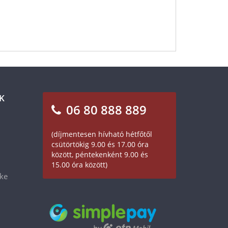
K
06 80 888 889
(díjmentesen hívható hétfőtől
csütörtökig 9.00 és 17.00 óra
között, péntekenként 9.00 és
15.00 óra között)
éke
29 990 Ft