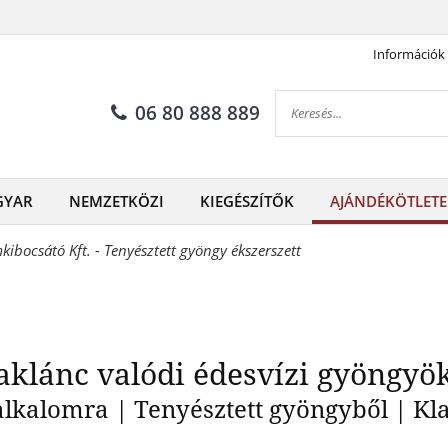
Információk
soros nyaklánc valódi édesv
06 80 888 889
GYAR
NEMZETKÖZI
KIEGÉSZÍTŐK
AJÁNDÉKÖTLETE
ibocsátó Kft. - Tenyésztett gyöngy ékszerszett
aklánc valódi édesvízi gyöngyö
lkalomra | Tenyésztett gyöngyből | Klas