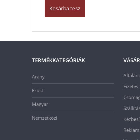
Kosárba tesz
TERMÉKKATEGÓRIÁK
VÁSÁR
Általán
Arany
Fizetés
Ezüst
Csomago
Magyar
Szállít
Nemzetközi
Kézbesí
Reklam