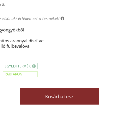
ett
 első, aki értékeli ezt a terméket!
 gyöngyökből
átos arannyal díszítve
lló fülbevalóval
EGYEDI TERMÉK
RAKTÁRON
Kosárba tesz