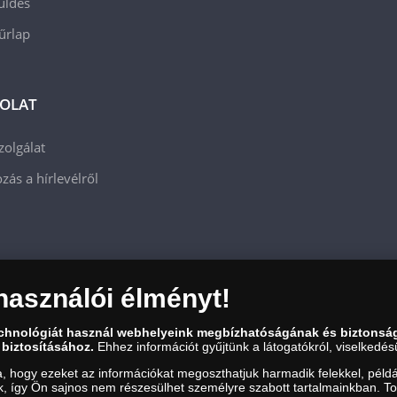
üldés
 űrlap
OLAT
zolgálat
zás a hírlevélről
használói élményt!
echnológiát használ webhelyeink megbízhatóságának és biztonsá
 biztosításához.
Ehhez információt gyűjtünk a látogatókról, viselkedésü
a, hogy ezeket az információkat megoszthatjuk harmadik felekkel, példá
uk, így Ön sajnos nem részesülhet személyre szabott tartalmainkban. T
zám: 01-09-957944, Adószám: 23275395-2-41 A Társaság a Magyar Kereskedelmi Engedély