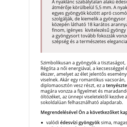
A nyaklánc szabálytalan alakú édes
átmérője körülbelül 5,5 mm. A nyak
egyes gyöngyök között apró csomó
szolgálják, de kiemelik a gyöngysor
közepén látható 18 karátos arannya
finom, igényes kivitelezésű gyöngy
a
gyöngysort tovább fokozzák vonze
szépség és a természetes elegancia
Szimbolikusan a gyöngyök a tisztaságot, 
Régóta a női energiával, a kecsességgel é
ékszer, amelyet az élet jelentős esemény
viselnek. Akár egy romantikus vacsorán,
diplomaosztón vesz részt, ez a
tenyészte
magára vonzza a figyelmet és maradand
öltözéket, az ünnepi viseletektől kezdve 
sokoldalúan felhasználható alapdarab.
Megrendelésével Ön a következőket kap
valódi
édesvízi gyöngyök
sima, magasf