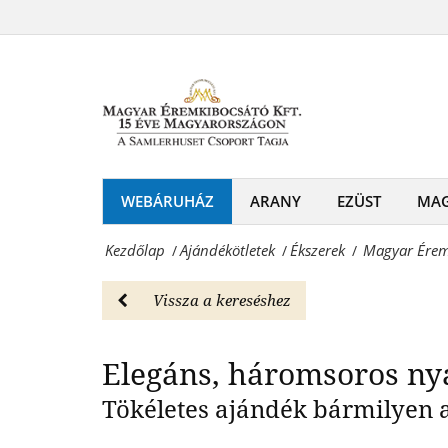
Magyar
ékszerszett
Éremkibocsátó
Elegáns, három
-
Kft.
Ékszerek
-
Magyar
Tenyésztett
Éremkibocsátó
gyöngy
WEBÁRUHÁZ
ARANY
EZÜST
MA
Kft.
ékszerszett
-
Kezdőlap
Ajándékötletek
Ékszerek
Magyar Éremk
/
/
/
-
Érmék
Ékszerek
Vissza a kereséshez
és
Magyar
emlékérmek
Elegáns, háromsoros ny
Éremkibocsátó
hivatalos
Kft.
Tökéletes ajándék bármilyen a
forgalmazója!
-