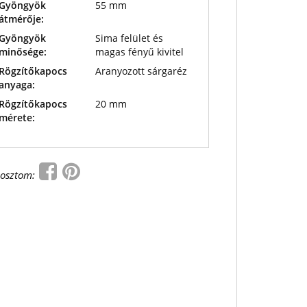
Gyöngyök
55 mm
átmérője:
Gyöngyök
Sima felület és
minősége:
magas fényű kivitel
Rögzítőkapocs
Aranyozott sárgaréz
anyaga:
Rögzítőkapocs
20 mm
mérete:
osztom: