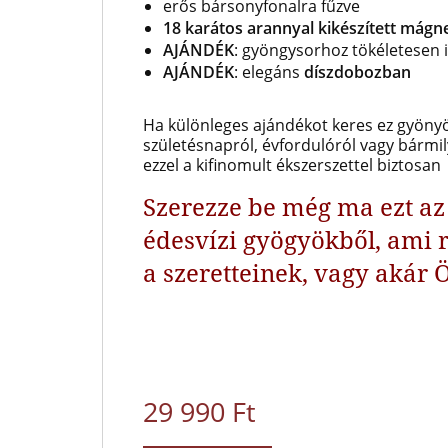
erős bársonyfonalra fűzve
18 karátos arannyal kikészített mágn
AJÁNDÉK
: gyöngysorhoz tökéletesen il
AJÁNDÉK
: elegáns
díszdobozban
Ha különleges ajándékot keres ez gyönyö
születésnapról, évfordulóról vagy bármi
ezzel a kifinomult ékszerszettel biztosa
Szerezze be még ma ezt az 
édesvízi gyögyökből, ami 
a szeretteinek, vagy akár 
29 990 Ft