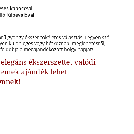
eses kapoccsal
ló f
ülbevalóval
rű gyöngy ékszer tökéletes választás. Legyen szó
lyen különleges vagy hétköznapi meglepetésről,
n feldobja a megajándékozott hölgy napját!
elegáns ékszerszettet valódi
remek ajándék lehet
Önnek!