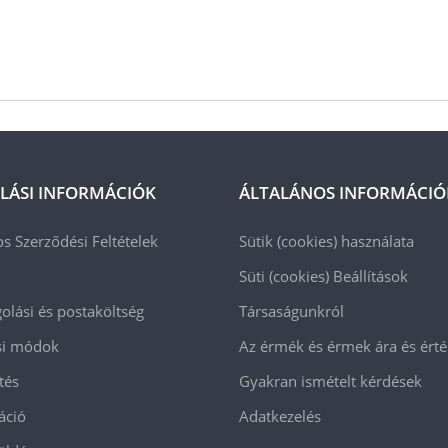
LÁSI INFORMÁCIÓK
ÁLTALÁNOS INFORMÁCIÓ
os Szerződési Feltételek
Sütik (cookies) használata
Süti (cookies)
Beállítások
lási és postaköltség
Társaságunkról
ási módok
Az érmék és érmek ára és ért
tés
Gyakran ismételt kérdések
áció
Adatkezelés