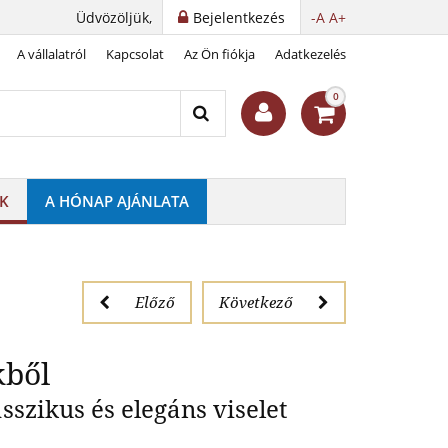
Üdvözöljük,
Bejelentkezés
-A
A+
A vállalatról
Kapcsolat
Az Ön fiókja
Adatkezelés
ízi gyöngyökből
0
K
A HÓNAP AJÁNLATA
Előző
Következő
kből
szikus és elegáns viselet