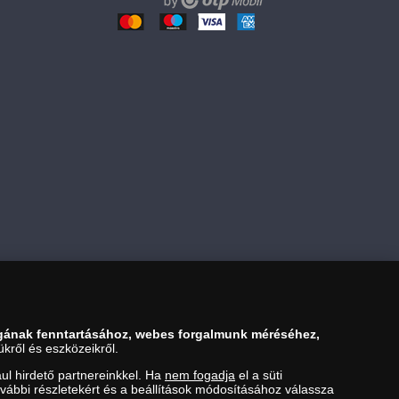
Kosárba tesz
gának fenntartásához, webes forgalmunk méréséhez,
kről és eszközeikről.
ul hirdető partnereinkkel. Ha
nem fogadja
el a süti
ovábbi részletekért és a beállítások módosításához válassza
ezési Hivatal Nemesfémvizsgáló és Hitelesítő Hatóság (1089