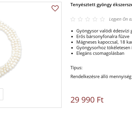
Tenyésztett gyöngy ékszersz
Legyen Ön az
Gyöngysor valódi édesvízi
Erős bársonyfonalra fűzve
Mágneses kapoccsal, 18 kar
Gyöngysorhoz tökéletesen i
Elegáns csomagolásban
Típus:
Rendelkezésre álló mennyiség
29 990 Ft