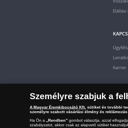
Visszak
Elállási
KAPCS
Ügyféls
Leiratko
Karrier
Személyre szabjuk a fel
A Magyar Éremkibocsátó Kft.
sütiket és további t
személyre szabott vásárlási élmény és reklámozás
Ha Ön a
„Rendben”
gombot választja, azzal elfogadj
szabályzatot, akkor csak az alapvető sütiket használj
Magyar Éremkibocsátó Kft. 1134 Budapest, Váci út 33. Cégjegyzéks