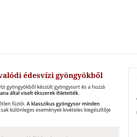
valódi édesvízi gyöngyökből
ízi gyöngyökből készült gyöngysort és a hozzá
ana által viselt ékszerek ihletették
.
őtlen fúziói.
A klasszikus gyöngysor minden
csak különleges események kivételes kiegészítője