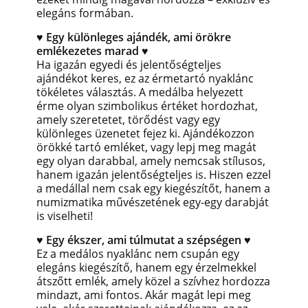
elegáns formában.
♥ Egy különleges ajándék, ami örökre
emlékezetes marad ♥
Ha igazán egyedi és jelentőségteljes
ajándékot keres, ez az érmetartó nyaklánc
tökéletes választás. A medálba helyezett
érme olyan szimbolikus értéket hordozhat,
amely szeretetet, törődést vagy egy
különleges üzenetet fejez ki.
Ajándékozzon
örökké tartó emléket, vagy lepj meg magát
egy olyan darabbal, amely nemcsak stílusos,
hanem igazán jelentőségteljes is. Hiszen ezzel
a medállal nem csak egy kiegészítőt, hanem a
numizmatika művészetének egy-egy darabját
is viselheti!
♥ Egy ékszer, ami túlmutat a szépségen ♥
Ez a medálos nyaklánc nem csupán egy
elegáns kiegészítő, hanem egy érzelmekkel
átszőtt emlék, amely közel a szívhez hordozza
mindazt, ami fontos. Akár magát lepi meg