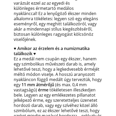
varázsát ezzel az az egyedi és
különleges érmetartó medálos
nyaklánccal!
Ez a lenyűgöző ékszer
minden
alkalomra tökéletes: legyen szó egy elegáns
eseményről, egy meghitt találkozóról, vagy
akár a mindennapi stílus kiegészítéséről,
biztosan különleges ragyogást kölcsönöz
viselőjének.
♥ Amikor az érzelem és a numizmatika
találkozik ♥
Ez a medál nem csupán egy ékszer, hanem
egy szimbolikus művészeti darab is, amely
lehetővé teszi, hogy a legkedvesebb érméjét
méltó módon viselje. A hosszú aranyozott
nyakláncon függő medált úgy terveztük, hogy
egy
11 mm átmérőjű
(és max. 0,4 mm
vastagságú)
érme
tökéletesen illeszkedjen
bele. Legyen az egy emlékezetes pillanatot
jelképező érme, egy szeretetteljes üzenetet
hordozó darab, vagy egy szívéhez közel álló
szimbólum, ez az ékszer lehetővé teszi, hogy
ezeket mindig magával hordozza – exkluzív és