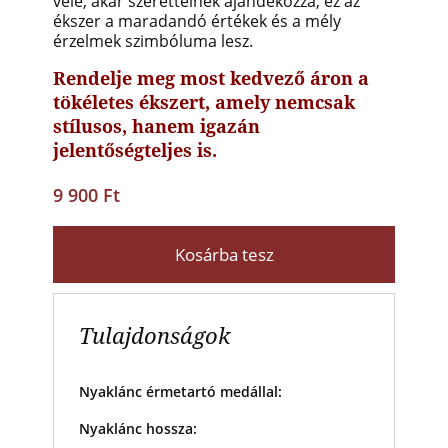
vele, akár szeretteinek ajándékozza, ez az
ékszer a maradandó értékek és a mély
érzelmek szimbóluma lesz.
Rendelje meg most kedvező áron a
tökéletes ékszert, amely nemcsak
stílusos, hanem igazán
jelentőségteljes is.
9 900 Ft
Kosárba tesz
Tulajdonságok
Nyaklánc érmetartó medállal:
Nyaklánc hossza: