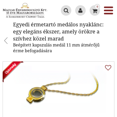
0
Egyedi érmetartó medálos
Egyedi érmetartó medálos nyaklánc:
nyaklánc: egy elegáns ékszer,
egy elegáns ékszer, amely örökre a
amely örökre a szívhez közel
szívhez közel marad
marad
Beépített kapszulás medál 11 mm átmérőjű
érme befogadására