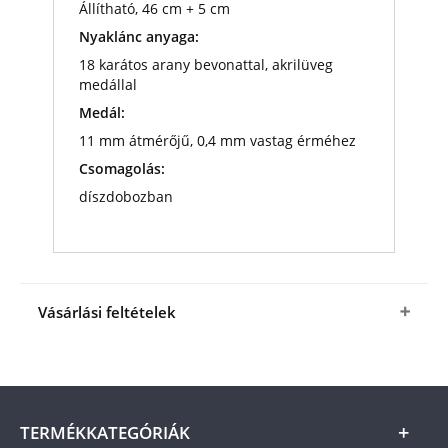
Állítható, 46 cm + 5 cm
Nyaklánc anyaga:
18 karátos arany bevonattal, akrilüveg
medállal
Medál:
11 mm átmérőjű, 0,4 mm vastag érméhez
Csomagolás:
díszdobozban
Vásárlási feltételek
Igen, megrendelem
az
Aranyozott nyakláncot
érmetartó medállal
a fenti kedvező áron (+
az
ÁSZF
-ben megjelölt csomagolási és
postaköltség).
A termék ára online, vagy
TERMÉKKATEGÓRIÁK
szállításkor a futárnak vagy a termékhez csatolt