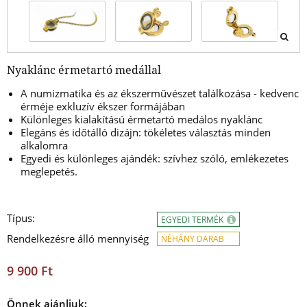
Nyaklánc érmetartó medállal
A numizmatika és az ékszerművészet találkozása - kedvenc
érméje exkluzív ékszer formájában
Különleges kialakítású érmetartó medálos nyaklánc
Elegáns és időtálló dizájn: tökéletes választás minden
alkalomra
Egyedi és különleges ajándék: szívhez szóló, emlékezetes
meglepetés.
Típus:
EGYEDI TERMÉK
Rendelkezésre álló mennyiség
NÉHÁNY DARAB
9 900 Ft
Önnek ajánljuk: