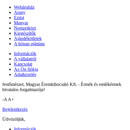
Webáruház
Arany
Ezüst
Magyar
Nemzetközi
Kiegészítők
Ajándékötletek
A hónap ajánlata
Információk
A vállalatról
Kapcsolat
Az Ön fiókja
Adatkezelés
festőmészet, Magyar Éremkibocsátó Kft. - Érmék és emlékérmek
hivatalos forgalmazója!
-A
A+
Bejelentkezés
Üdvözöljük,
Információk