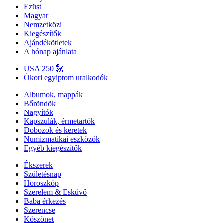
Ezüst
Magyar
Nemzetközi
Kiegészítők
Ajándékötletek
A hónap ajánlata
USA 250 🗽
Ókori egyiptom uralkodók
Albumok, mappák
Bőröndök
Nagyítók
Kapszulák, érmetartók
Dobozok és keretek
Numizmatikai eszközök
Egyéb kiegészítők
Ékszerek
Születésnap
Horoszkóp
Szerelem & Esküvő
Baba érkezés
Szerencse
Köszönet