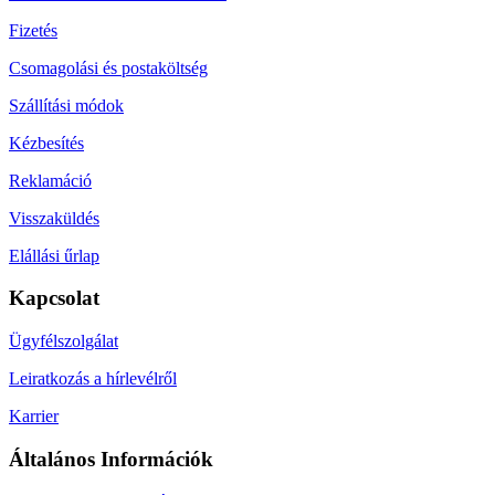
Fizetés
Csomagolási és postaköltség
Szállítási módok
Kézbesítés
Reklamáció
Visszaküldés
Elállási űrlap
Kapcsolat
Ügyfélszolgálat
Leiratkozás a hírlevélről
Karrier
Általános Információk