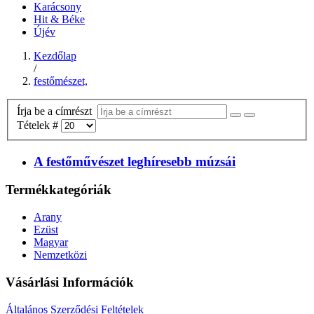
Karácsony
Hit & Béke
Újév
Kezdőlap
/
festőmészet,
Írja be a címrészt
Tételek #
A festőművészet leghíresebb múzsái
Termékkategóriák
Arany
Ezüst
Magyar
Nemzetközi
Vásárlási Információk
Általános Szerződési Feltételek