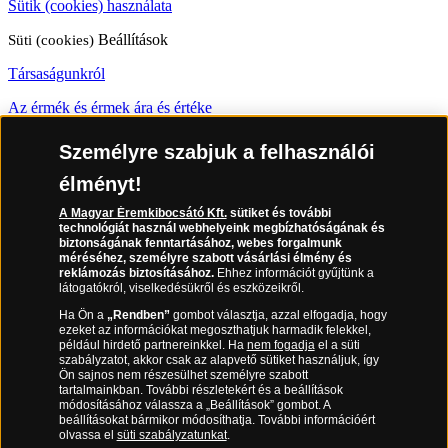
Sütik (cookies) használata
Süti (cookies)
Beállítások
Társaságunkról
Az érmék és érmek ára és értéke
Gyakran ismételt kérdések
Személyre szabjuk a felhasználói
Adatkezelés
élményt!
A Magyar Éremkibocsátó Kft.
sütiket és további
06 80 888 889
technológiát használ webhelyeink megbízhatóságának és
biztonságának fenntartásához, webes forgalmunk
méréséhez, személyre szabott vásárlási élmény és
reklámozás biztosításához.
Ehhez információt gyűjtünk a
látogatókról, viselkedésükről és eszközeikről.
(díjmentesen hívható hétfőtől csütörtökig 9.00 és 17.00 óra között,
péntekenként 9.00 és 15.00 óra között)
Ha Ön a
„Rendben”
gombot választja, azzal elfogadja, hogy
ezeket az információkat megoszthatjuk harmadik felekkel,
például hirdető partnereinkkel. Ha
nem fogadja
el a süti
szabályzatot, akkor csak az alapvető sütiket használjuk, így
Ön sajnos nem részesülhet személyre szabott
tartalmainkban. További részletekért és a beállítások
módosításához válassza a „Beállítások” gombot. A
beállításokat bármikor módosíthatja. További információért
olvassa el
süti szabályzatunkat
.