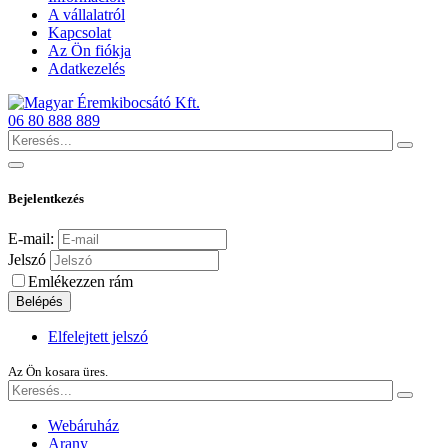
A vállalatról
Kapcsolat
Az Ön fiókja
Adatkezelés
06 80 888 889
Bejelentkezés
E-mail:
Jelszó
Emlékezzen rám
Belépés
Elfelejtett jelszó
Az Ön kosara üres.
Webáruház
Arany