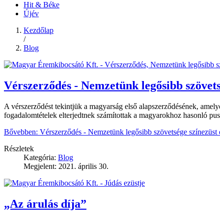
Hit & Béke
Újév
Kezdőlap
/
Blog
Vérszerződés - Nemzetünk legősibb szövet
A vérszerződést tekintjük a magyarság első alapszerződésének, amel
fogadalomtételek elterjedtnek számítottak a magyarokhoz hasonló puszt
Bővebben: Vérszerződés - Nemzetünk legősibb szövetsége színezüst
Részletek
Kategória:
Blog
Megjelent: 2021. április 30.
„Az árulás díja”