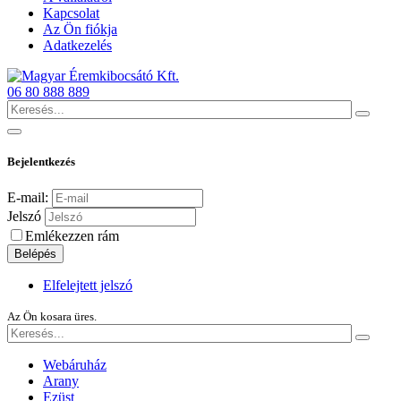
Kapcsolat
Az Ön fiókja
Adatkezelés
06 80 888 889
Bejelentkezés
E-mail:
Jelszó
Emlékezzen rám
Belépés
Elfelejtett jelszó
Az Ön kosara üres.
Webáruház
Arany
Ezüst