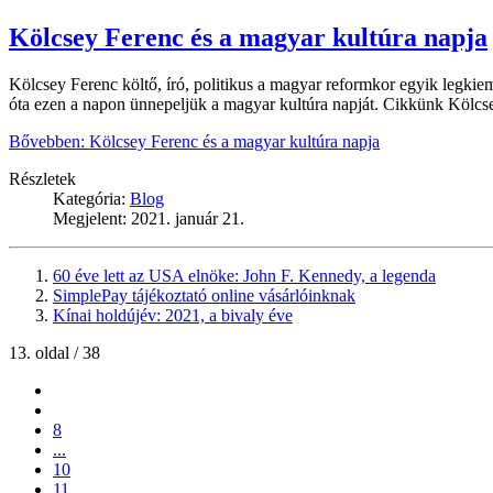
Kölcsey Ferenc és a magyar kultúra napja
Kölcsey Ferenc költő, író, politikus a magyar reformkor egyik legkie
óta ezen a napon ünnepeljük a magyar kultúra napját. Cikkünk Kölcsey 
Bővebben: Kölcsey Ferenc és a magyar kultúra napja
Részletek
Kategória:
Blog
Megjelent: 2021. január 21.
60 éve lett az USA elnöke: John F. Kennedy, a legenda
SimplePay tájékoztató online vásárlóinknak
Kínai holdújév: 2021, a bivaly éve
13. oldal / 38
8
...
10
11