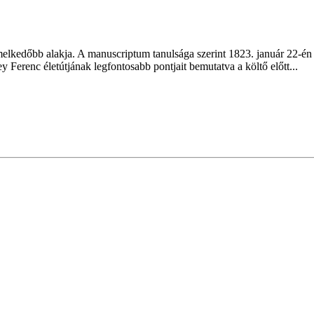
melkedőbb alakja. A manuscriptum tanulsága szerint 1823. január 22-én
Ferenc életútjának legfontosabb pontjait bemutatva a költő előtt...