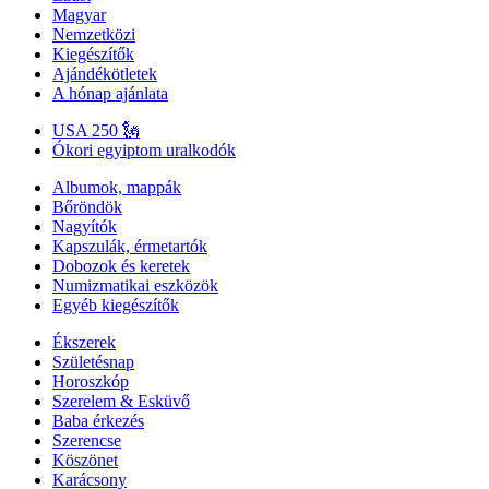
Magyar
Nemzetközi
Kiegészítők
Ajándékötletek
A hónap ajánlata
USA 250 🗽
Ókori egyiptom uralkodók
Albumok, mappák
Bőröndök
Nagyítók
Kapszulák, érmetartók
Dobozok és keretek
Numizmatikai eszközök
Egyéb kiegészítők
Ékszerek
Születésnap
Horoszkóp
Szerelem & Esküvő
Baba érkezés
Szerencse
Köszönet
Karácsony