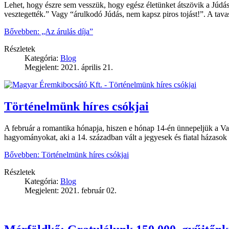
Lehet, hogy észre sem vesszük, hogy egész életünket átszövik a Júdás-
vesztegették.” Vagy “árulkodó Júdás, nem kapsz piros tojást!”. A tava
Bővebben: „Az árulás díja”
Részletek
Kategória:
Blog
Megjelent: 2021. április 21.
Történelmünk híres csókjai
A február a romantika hónapja, hiszen e hónap 14-én ünnepeljük a Va
hagyományokat, aki a 14. században vált a jegyesek és fiatal házaso
Bővebben: Történelmünk híres csókjai
Részletek
Kategória:
Blog
Megjelent: 2021. február 02.