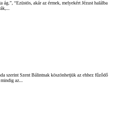
a ág.”, “Ezüstös, akár az érmek, melyekért Jézust halálba
ák,...
nda szerint Szent Bálintnak köszönhetjük az ehhez fűződő
mindig az...