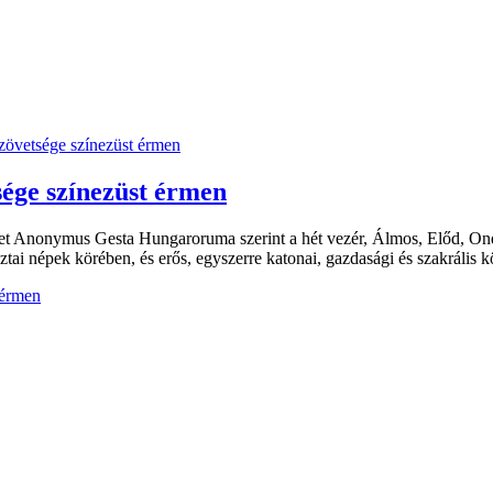
sége színezüst érmen
yet Anonymus Gesta Hungaroruma szerint a hét vezér, Álmos, Előd, On
ai népek körében, és erős, egyszerre katonai, gazdasági és szakrális kö
 érmen