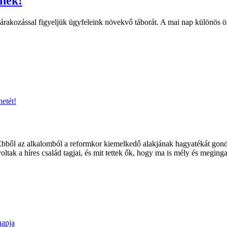
nek!
árakozással figyeljük ügyfeleink növekvő táborát. A mai nap különös
 Ebből az alkalomból a reformkor kiemelkedő alakjának hagyatékát gon
ak a híres család tagjai, és mit tettek ők, hogy ma is mély és megingat