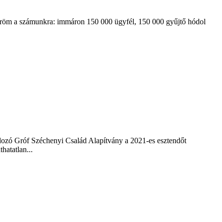
 öröm a számunkra: immáron 150 000 ügyfél, 150 000 gyűjtő hódol
dozó Gróf Széchenyi Család Alapítvány a 2021-es esztendőt
hatatlan...