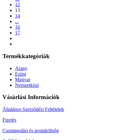
12
13
14
...
16
17
Termékkategóriák
Arany
Ezüst
Magyar
Nemzetközi
Vásárlási Információk
Általános Szerződési Feltételek
Fizetés
Csomagolási és postaköltség