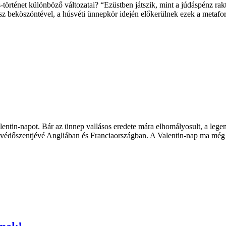
történet különböző változatai? “Ezüstben játszik, mint a júdáspénz rakt
sz beköszöntével, a húsvéti ünnepkör idején előkerülnek ezek a metafor
lentin-napot. Bár az ünnep vallásos eredete mára elhomályosult, a lege
k védőszentjévé Angliában és Franciaországban. A Valentin-nap ma még 