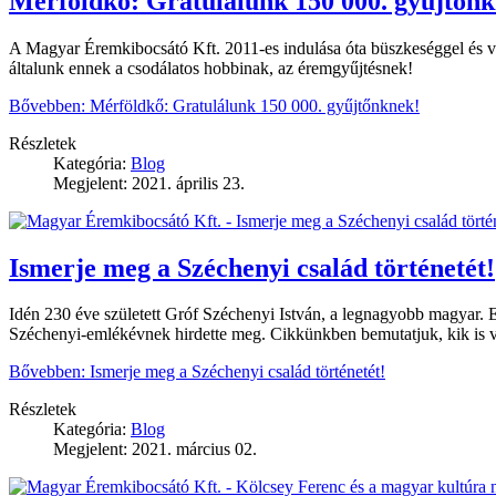
Mérföldkő: Gratulálunk 150 000. gyűjtőnk
A Magyar Éremkibocsátó Kft. 2011-es indulása óta büszkeséggel és v
általunk ennek a csodálatos hobbinak, az éremgyűjtésnek!
Bővebben: Mérföldkő: Gratulálunk 150 000. gyűjtőnknek!
Részletek
Kategória:
Blog
Megjelent: 2021. április 23.
Ismerje meg a Széchenyi család történetét!
Idén 230 éve született Gróf Széchenyi István, a legnagyobb magyar.
Széchenyi-emlékévnek hirdette meg. Cikkünkben bemutatjuk, kik is volt
Bővebben: Ismerje meg a Széchenyi család történetét!
Részletek
Kategória:
Blog
Megjelent: 2021. március 02.