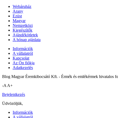
Webáruház
Arany
Ezüst
Magyar
Nemzetközi
Kiegészítők
Ajándékötletek
A hónap ajánlata
Információk
A vállalatról
Kapcsolat
Az Ön fiókja
Adatkezelés
Blog Magyar Éremkibocsátó Kft. - Érmék és emlékérmek hivatalos f
-A
A+
Bejelentkezés
Üdvözöljük,
Információk
A vállalatról