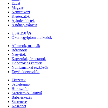
Ezüst
Magyar
Nemzetközi
Kiegészítők
Ajándékötletek
A hónap ajánlata
USA 250 🗽
Ókori egyiptom uralkodók
Albumok, mappák
Bőröndök
Nagyítók
Kapszulák, érmetartók
Dobozok és keretek
Numizmatikai eszközök
Egyéb kiegészítők
Ékszerek
Születésnap
Horoszkóp
Szerelem & Esküvő
Baba érkezés
Szerencse
Köszönet