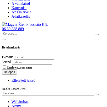
A vállalatról
Kapcsolat
Az Ön fiókja
Adatkezelés
06 80 888 889
Bejelentkezés
E-mail:
Jelszó
Emlékezzen rám
Belépés
Elfelejtett jelszó
Az Ön kosara üres.
Webáruház
Arany