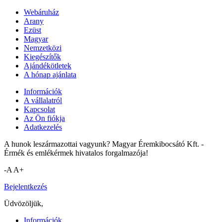
Webáruház
Arany
Ezüst
Magyar
Nemzetközi
Kiegészítők
Ajándékötletek
A hónap ajánlata
Információk
A vállalatról
Kapcsolat
Az Ön fiókja
Adatkezelés
A hunok leszármazottai vagyunk? Magyar Éremkibocsátó Kft. -
Érmék és emlékérmek hivatalos forgalmazója!
-A
A+
Bejelentkezés
Üdvözöljük,
Információk