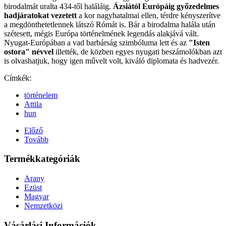
birodalmát uralta 434-től haláláig.
Ázsiától Európáig győzedelmes
hadjáratokat vezetett
a kor nagyhatalmai ellen, térdre kényszerítve
a megdönthetetlennek látszó Rómát is. Bár a birodalma halála után
szétesett, mégis Európa történelmének legendás alakjává vált.
Nyugat-Európában a vad barbárság szimbóluma lett és az
"Isten
ostora" névvel
illették, de közben egyes nyugati beszámolókban azt
is olvashatjuk, hogy igen művelt volt, kiváló diplomata és hadvezér.
Címkék:
történelem
Attila
hun
Előző
Tovább
Termékkategóriák
Arany
Ezüst
Magyar
Nemzetközi
Vásárlási Információk