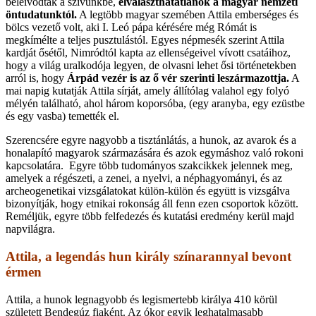
beleivódtak a szívünkbe,
elválaszthatatlanok a magyar nemzeti
öntudatunktól.
A legtöbb magyar szemében Attila emberséges és
bölcs vezető volt, aki I. Leó pápa kérésére még Rómát is
megkímélte a teljes pusztulástól. Egyes népmesék szerint Attila
kardját ősétől, Nimródtól kapta az ellenségeivel vívott csatáihoz,
hogy a világ uralkodója legyen, de olvasni lehet ősi történetekben
arról is, hogy
Árpád vezér is az ő vér szerinti leszármazottja.
A
mai napig kutatják Attila sírját, amely állítólag valahol egy folyó
mélyén található, ahol három koporsóba, (egy aranyba, egy ezüstbe
és egy vasba) temették el.
Szerencsére egyre nagyobb a tisztánlátás, a hunok, az avarok és a
honalapító magyarok származására és azok egymáshoz való rokoni
kapcsolatára. Egyre több tudományos szakcikkek jelennek meg,
amelyek a régészeti, a zenei, a nyelvi, a néphagyományi, és az
archeogenetikai vizsgálatokat külön-külön és együtt is vizsgálva
bizonyítják, hogy etnikai rokonság áll fenn ezen csoportok között.
Reméljük, egyre több felfedezés és kutatási eredmény kerül majd
napvilágra.
Attila, a legendás hun király színarannyal bevont
érmen
Attila, a hunok legnagyobb és legismertebb királya 410 körül
született Bendegúz fiaként. Az ókor egyik leghatalmasabb