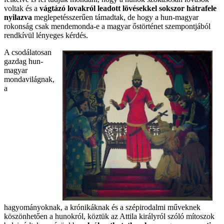
voltak és a
vágtázó lovakról leadott lövésekkel sokszor hátrafele
nyilazva
meglepetésszerűen támadtak, de hogy a hun-magyar
rokonság csak mendemonda-e a magyar őstörténet szempontjából
rendkívül lényeges kérdés.
A csodálatosan
gazdag hun-
magyar
mondavilágnak,
a
hagyományoknak, a krónikáknak és a szépirodalmi műveknek
köszönhetően a hunokról, köztük az Attila királyról szóló mítoszok