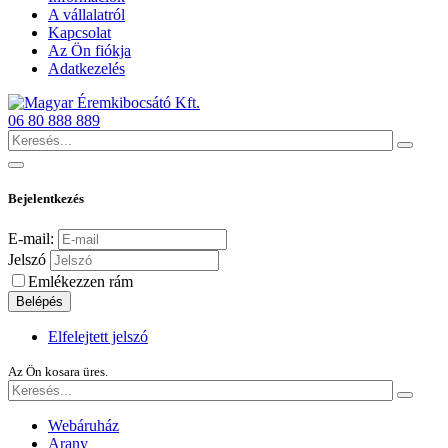
A vállalatról
Kapcsolat
Az Ön fiókja
Adatkezelés
06 80 888 889
Bejelentkezés
E-mail:
Jelszó
Emlékezzen rám
Belépés
Elfelejtett jelszó
Az Ön kosara üres.
Webáruház
Arany