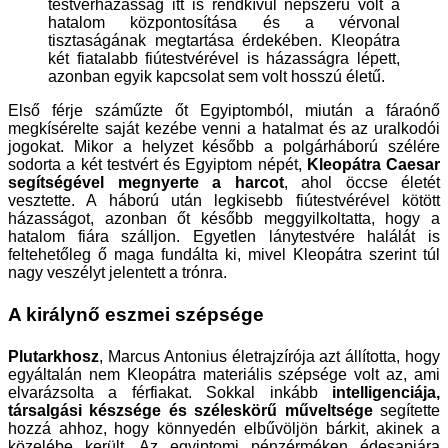
testvérházasság itt is rendkívül népszerű volt a
hatalom központosítása és a vérvonal
tisztaságának megtartása érdekében. Kleopátra
két fiatalabb fiútestvérével is házasságra lépett,
azonban egyik kapcsolat sem volt hosszú életű.
Első férje száműzte őt Egyiptomból, miután a fáraónő
megkísérelte saját kezébe venni a hatalmat és az uralkodói
jogokat. Mikor a helyzet később a polgárháború szélére
sodorta a két testvért és Egyiptom népét,
Kleopátra Caesar
segítségével megnyerte a harcot
, ahol öccse életét
vesztette. A háború után legkisebb fiútestvérével kötött
házasságot, azonban őt később meggyilkoltatta, hogy a
hatalom fiára szálljon. Egyetlen lánytestvére halálát is
feltehetőleg ő maga fundálta ki, mivel Kleopátra szerint túl
nagy veszélyt jelentett a trónra.
A királynő eszmei szépsége
Plutarkhosz
, Marcus Antonius életrajzírója azt állította, hogy
egyáltalán nem Kleopátra materiális szépsége volt az, ami
elvarázsolta a férfiakat. Sokkal inkább
intelligenciája,
társalgási készsége és széleskörű műveltsége
segítette
hozzá ahhoz, hogy könnyedén elbűvöljön bárkit, akinek a
közelébe került. Az egyiptomi pénzérméken édesapjára