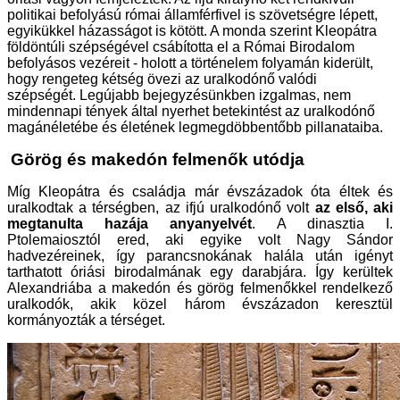
politikai befolyású római államférfivel is szövetségre lépett,
egyikükkel házasságot is kötött. A monda szerint Kleopátra
földöntúli szépségével csábította el a Római Birodalom
befolyásos vezéreit - holott a történelem folyamán kiderült,
hogy rengeteg kétség övezi az uralkodónő valódi
szépségét.
Legújabb bejegyzésünkben izgalmas, nem
mindennapi tények által nyerhet betekintést az uralkodónő
magánéletébe és életének legmegdöbbentőbb pillanataiba.
Görög és makedón felmenők utódja
Míg Kleopátra és családja már évszázadok óta éltek és
uralkodtak a térségben, az ifjú uralkodónő volt
az első, aki
megtanulta hazája anyanyelvét
. A dinasztia I.
Ptolemaiosztól ered, aki egyike volt Nagy Sándor
hadvezéreinek, így parancsnokának halála után igényt
tarthatott óriási birodalmának egy darabjára. Így kerültek
Alexandriába a makedón és görög felmenőkkel rendelkező
uralkodók, akik közel három évszázadon keresztül
kormányozták a térséget.