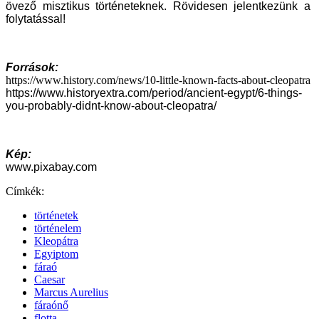
övező misztikus történeteknek. Rövidesen jelentkezünk a
folytatással!
Források:
https://www.history.com/news/10-little-known-facts-about-cleopatra
https://www.historyextra.com/period/ancient-egypt/6-things-
you-probably-didnt-know-about-cleopatra/
Kép:
www.pixabay.com
Címkék:
történetek
történelem
Kleopátra
Egyiptom
fáraó
Caesar
Marcus Aurelius
fáraónő
flotta