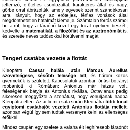
jellemző, erőteljes csontozattal, karakteres állal és nagy,
görbe orral ábrázolták, amely egyesek szerint szándékosan
arra irányult, hogy az erőteljes, férfias vonások által
megdönthetetlen hatalmát kiemelje. Számtalan forrás számol
be arról, hogy a fáraónő közel egy tucat nyelven beszélt,
kedvelte a
matematikát, a filozófiát és az asztronómiát
is,
és szerette neves tudósokkal körülvenni magát.
Tengeri csatába vezette a flottát
Kleopátra
Caesar halála után Marcus Aurelius
szövetségese, később felesége lett
, és három közös
gyermekük is született. Kapcsolatuk azonban óriási botrányt
robbantott ki Rómában: Antonius már házas volt,
feleségének bátyja és Antonius riválisa, Octavianus pedig
sikeresen meggyőzte a szenátust, hogy vonuljanak hadba
Kleopátra ellen. Az actiumi csata során Kleopátra
több tucat
egyiptomi csatahajót vezetett Antonius flottája mellett
,
azonban végül így sem tudtak versenyre kelni az ellenséges
erőkkel.
Mindez csupán egy szelete a valaha élt leghíresebb fáraónőt