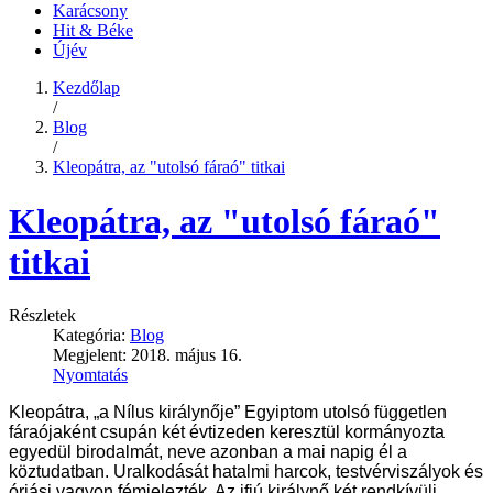
Karácsony
Hit & Béke
Újév
Kezdőlap
/
Blog
/
Kleopátra, az "utolsó fáraó" titkai
Kleopátra, az "utolsó fáraó"
titkai
Részletek
Kategória:
Blog
Megjelent: 2018. május 16.
Nyomtatás
Kleopátra, „a Nílus királynője” Egyiptom utolsó független
fáraójaként csupán két évtizeden keresztül kormányozta
egyedül birodalmát, neve azonban a mai napig él a
köztudatban. Uralkodását hatalmi harcok, testvérviszályok és
óriási vagyon fémjelezték. Az ifjú királynő két rendkívüli