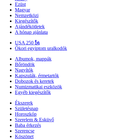
Ezüst
Magyar
Nemzetközi
Kiegészítők
Ajándékötletek
A hónap ajánlata
USA 250 🗽
Ókori egyiptom uralkodók
Albumok, mappák
Bőröndök
Nagyítók
Kapszulák, érmetartók
Dobozok és keretek
Numizmatikai eszközök
Egyéb kiegészítők
Ékszerek
Születésnap
Horoszkóp
Szerelem & Esküvő
Baba érkezés
Szerencse
Köszönet