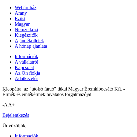
Webáruház
Arany
Ezüst
Magyar
Nemzetközi
Kiegészítők
Ajándékötletek
A hónap ajánlata
Információk
A vállalatról
Kapcsolat
Az Ön fiókja
Adatkezelés
Kleopátra, az "utolsó fáraó" titkai Magyar Éremkibocsátó Kft. -
Érmék és emlékérmek hivatalos forgalmazója!
-A
A+
Bejelentkezés
Üdvözöljük,
Információk