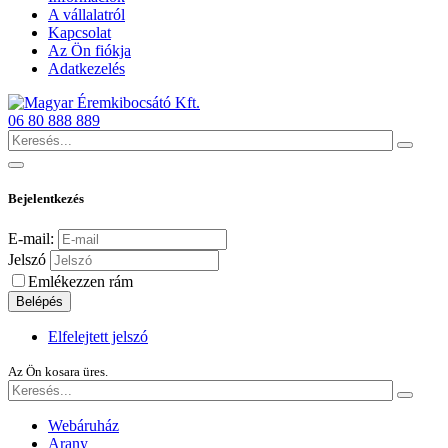
A vállalatról
Kapcsolat
Az Ön fiókja
Adatkezelés
06 80 888 889
Bejelentkezés
E-mail:
Jelszó
Emlékezzen rám
Belépés
Elfelejtett jelszó
Az Ön kosara üres.
Webáruház
Arany