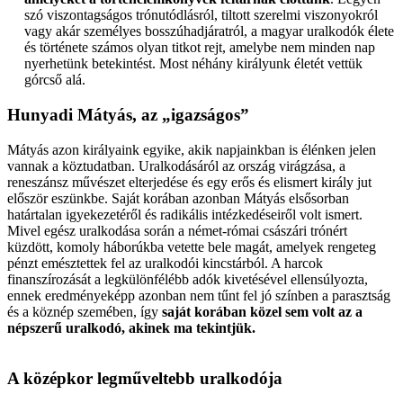
szó viszontagságos trónutódlásról, tiltott szerelmi viszonyokról
vagy akár személyes bosszúhadjáratról, a magyar uralkodók élete
és története számos olyan titkot rejt, amelybe nem minden nap
nyerhetünk betekintést. Most néhány királyunk életét vettük
górcső alá.
Hunyadi Mátyás, az „igazságos”
Mátyás azon királyaink egyike, akik napjainkban is élénken jelen
vannak a köztudatban. Uralkodásáról az ország virágzása, a
reneszánsz művészet elterjedése és egy erős és elismert király jut
először eszünkbe. Saját korában azonban Mátyás elsősorban
határtalan igyekezetéről és radikális intézkedéseiről volt ismert.
Mivel egész uralkodása során a német-római császári trónért
küzdött, komoly háborúkba vetette bele magát, amelyek rengeteg
pénzt emésztettek fel az uralkodói kincstárból. A harcok
finanszírozását a legkülönfélébb adók kivetésével ellensúlyozta,
ennek eredményeképp azonban nem tűnt fel jó színben a parasztság
és a köznép szemében, így
saját korában közel sem volt az a
népszerű uralkodó, akinek ma tekintjük.
A középkor legműveltebb uralkodója