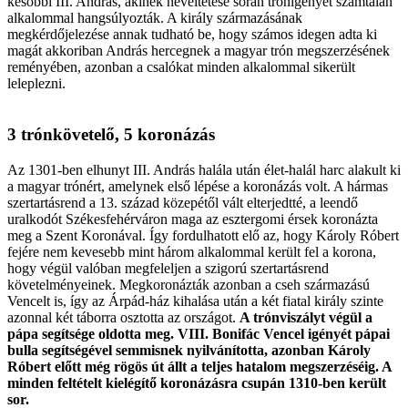
későbbi III. András, akinek neveltetése során trónigényét számtalan
alkalommal hangsúlyozták. A király származásának
megkérdőjelezése annak tudható be, hogy számos idegen adta ki
magát akkoriban András hercegnek a magyar trón megszerzésének
reményében, azonban a csalókat minden alkalommal sikerült
leleplezni.
3 trónkövetelő, 5 koronázás
Az 1301-ben elhunyt III. András halála után élet-halál harc alakult ki
a magyar trónért, amelynek első lépése a koronázás volt. A hármas
szertartásrend a 13. század közepétől vált elterjedtté, a leendő
uralkodót Székesfehérváron maga az esztergomi érsek koronázta
meg a Szent Koronával. Így fordulhatott elő az, hogy Károly Róbert
fejére nem kevesebb mint három alkalommal került fel a korona,
hogy végül valóban megfeleljen a szigorú szertartásrend
követelményeinek. Megkoronázták azonban a cseh származású
Vencelt is, így az Árpád-ház kihalása után a két fiatal király szinte
azonnal két táborra osztotta az országot.
A trónviszályt végül a
pápa segítsége oldotta meg. VIII. Bonifác Vencel igényét pápai
bulla segítségével semmisnek nyilvánította, azonban Károly
Róbert előtt még rögös út állt a teljes hatalom megszerzéséig. A
minden feltételt kielégítő koronázásra csupán 1310-ben került
sor.