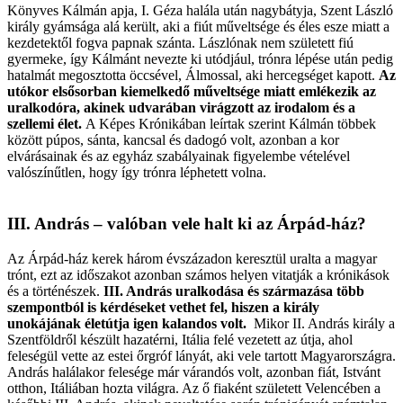
Könyves Kálmán apja, I. Géza halála után nagybátyja, Szent László
király gyámsága alá került, aki a fiút műveltsége és éles esze miatt a
kezdetektől fogva papnak szánta. Lászlónak nem született fiú
gyermeke, így Kálmánt nevezte ki utódjául, trónra lépése után pedig
hatalmát megosztotta öccsével, Álmossal, aki hercegséget kapott.
Az
utókor elsősorban kiemelkedő műveltsége miatt emlékezik az
uralkodóra, akinek udvarában virágzott az irodalom és a
szellemi élet.
A Képes Krónikában leírtak szerint Kálmán többek
között púpos, sánta, kancsal és dadogó volt, azonban a kor
elvárásainak és az egyház szabályainak figyelembe vételével
valószínűtlen, hogy így trónra léphetett volna.
III. András – valóban vele halt ki az Árpád-ház?
Az Árpád-ház kerek három évszázadon keresztül uralta a magyar
trónt, ezt az időszakot azonban számos helyen vitatják a krónikások
és a történészek.
III. András uralkodása és származása több
szempontból is kérdéseket vethet fel, hiszen a király
unokájának életútja igen kalandos volt.
Mikor II. András király a
Szentföldről készült hazatérni, Itália felé vezetett az útja, ahol
feleségül vette az estei őrgróf lányát, aki vele tartott Magyarországra.
András halálakor felesége már várandós volt, azonban fiát, Istvánt
otthon, Itáliában hozta világra. Az ő fiaként született Velencében a