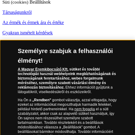
Süti (cookies)
Beállítások
Társaságunkról
Az érmék és érmek ára és értéke
Gyakran ismételt kérdések
Adatkezelés
Személyre szabjuk a felhasználói
06 80 888 889
élményt!
A Magyar Éremkibocsátó Kft.
sütiket és további
technológiát használ webhelyeink megbízhatóságának és
(díjmentesen hívható hétfőtől csütörtökig 9.00 és 17.00 óra között,
biztonságának fenntartásához, webes forgalmunk
méréséhez, személyre szabott vásárlási élmény és
péntekenként 9.00 és 15.00 óra között)
reklámozás biztosításához.
Ehhez információt gyűjtünk a
látogatókról, viselkedésükről és eszközeikről.
Ha Ön a
„Rendben”
gombot választja, azzal elfogadja, hogy
ezeket az információkat megoszthatjuk harmadik felekkel,
például hirdető partnereinkkel. Ha
nem fogadja
el a süti
szabályzatot, akkor csak az alapvető sütiket használjuk, így
Ön sajnos nem részesülhet személyre szabott
tartalmainkban. További részletekért és a beállítások
módosításához válassza a „Beállítások” gombot. A
beállításokat bármikor módosíthatja. További információért