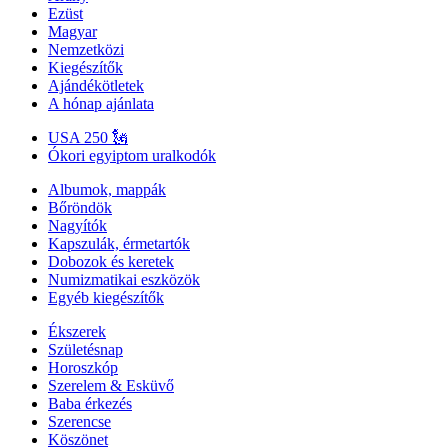
Ezüst
Magyar
Nemzetközi
Kiegészítők
Ajándékötletek
A hónap ajánlata
USA 250 🗽
Ókori egyiptom uralkodók
Albumok, mappák
Bőröndök
Nagyítók
Kapszulák, érmetartók
Dobozok és keretek
Numizmatikai eszközök
Egyéb kiegészítők
Ékszerek
Születésnap
Horoszkóp
Szerelem & Esküvő
Baba érkezés
Szerencse
Köszönet