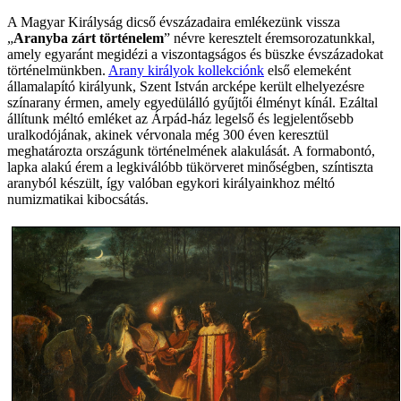
A Magyar Királyság dicső évszázadaira emlékezünk vissza
„
Aranyba zárt történelem
” névre keresztelt éremsorozatunkkal,
amely egyaránt megidézi a viszontagságos és büszke évszázadokat
történelmünkben.
Arany királyok kollekciónk
első elemeként
államalapító királyunk, Szent István arcképe került elhelyezésre
színarany érmen, amely egyedülálló gyűjtői élményt kínál. Ezáltal
állítunk méltó emléket az Árpád-ház legelső és legjelentősebb
uralkodójának, akinek vérvonala még 300 éven keresztül
meghatározta országunk történelmének alakulását. A formabontó,
lapka alakú érem a legkiválóbb tükörveret minőségben, színtiszta
aranyból készült, így valóban egykori királyainkhoz méltó
numizmatikai kibocsátás.