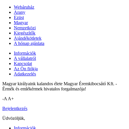
Webáruház
Arany
Ezüst
Magyar
Nemzetközi
Kiegészítők
Ajándékötletek
A hónap ajánlata
Információk
A vállalatról
Kapcsolat
Az Ön fiókja
Adatkezelés
Magyar királyaink kalandos élete Magyar Éremkibocsátó Kft. -
Érmék és emlékérmek hivatalos forgalmazója!
-A
A+
Bejelentkezés
Üdvözöljük,
Információk