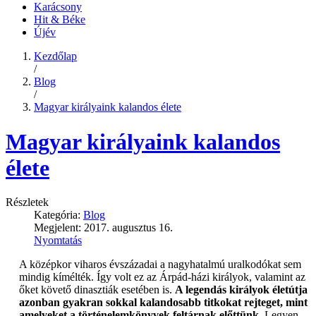
Karácsony
Hit & Béke
Újév
Kezdőlap
/
Blog
/
Magyar királyaink kalandos élete
Magyar királyaink kalandos
élete
Részletek
Kategória:
Blog
Megjelent: 2017. augusztus 16.
Nyomtatás
A középkor viharos évszázadai a nagyhatalmú uralkodókat sem
mindig kímélték. Így volt ez az Árpád-házi királyok, valamint az
őket követő dinasztiák esetében is.
A legendás királyok életútja
azonban gyakran sokkal kalandosabb titkokat rejteget, mint
amelyeket a történelemkönyvek feltárnak előttünk
. Legyen