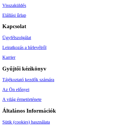
Visszaküldés
Elállási űrlap
Kapcsolat
Ügyfélszolgálat
Leiratkozás a hírlevélről
Karrier
Gyűjtői kézikönyv
Tájékoztató kezdők számára
Az Ön előnyei
A világ érmetörténete
Általános Információk
Sütik (cookies) használata