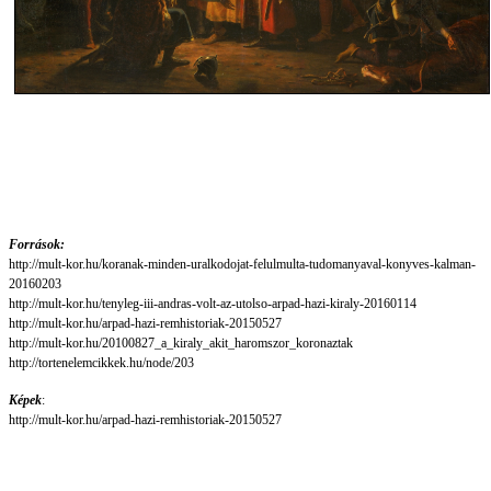
Források:
http://mult-kor.hu/koranak-minden-uralkodojat-felulmulta-tudomanyaval-konyves-kalman-
20160203
http://mult-kor.hu/tenyleg-iii-andras-volt-az-utolso-arpad-hazi-kiraly-20160114
http://mult-kor.hu/arpad-hazi-remhistoriak-20150527
http://mult-kor.hu/20100827_a_kiraly_akit_haromszor_koronaztak
http://tortenelemcikkek.hu/node/203
Képek
:
http://mult-kor.hu/arpad-hazi-remhistoriak-20150527