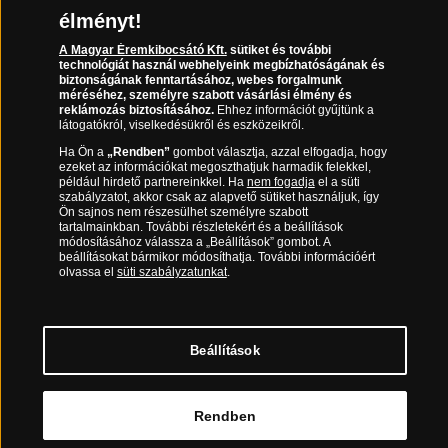
élményt!
06 80 888 889
A Magyar Éremkibocsátó Kft.
sütiket és további
technológiát használ webhelyeink megbízhatóságának és
biztonságának fenntartásához, webes forgalmunk
méréséhez, személyre szabott vásárlási élmény és
(díjmentesen hívható hétfőtől csütörtökig 9.00 és 17.00 óra között,
reklámozás biztosításához.
Ehhez információt gyűjtünk a
péntekenként 9.00 és 15.00 óra között)
látogatókról, viselkedésükről és eszközeikről.
Ha Ön a
„Rendben”
gombot választja, azzal elfogadja, hogy
ezeket az információkat megoszthatjuk harmadik felekkel,
például hirdető partnereinkkel. Ha
nem fogadja
el a süti
szabályzatot, akkor csak az alapvető sütiket használjuk, így
Ön sajnos nem részesülhet személyre szabott
tartalmainkban. További részletekért és a beállítások
módosításához válassza a „Beállítások” gombot. A
beállításokat bármikor módosíthatja. További információért
olvassa el
süti szabályzatunkat
.
Magyar Éremkibocsátó Kft. 1134 Budapest, Váci út 33.
Cégjegyzékszám: 01-09-957944, Adószám: 23275395-2-41 A
Társaság a Magyar Kereskedelmi Engedélyezési Hivatal
Beállítások
Nemesfémvizsgáló és Hitelesítő Hatóság (1089 Budapest, Bláthy
Ottó utca 3-5.) engedélyéhez kötött tevékenységet folytat.
Kereskedelmi engedély száma: PR7638
© Copyright 2026 - Magyar Éremkibocsátó Kft.
Rendben