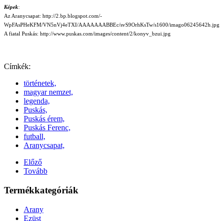
Képek
:
Az Aranycsapat: http://2.bp.blogspot.com/-
WpFAsPHeKFM/VN5nVj4eTXI/AAAAAAABBEc/svS9OrhKsTw/s1600/imago06245642h.jpg
A fiatal Puskás: http://www.puskas.com/images/content/2/konyv_bzui.jpg
Címkék:
történetek,
magyar nemzet,
legenda,
Puskás,
Puskás érem,
Puskás Ferenc,
futball,
Aranycsapat,
Előző
Tovább
Termékkategóriák
Arany
Ezüst