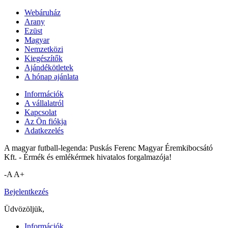
Webáruház
Arany
Ezüst
Magyar
Nemzetközi
Kiegészítők
Ajándékötletek
A hónap ajánlata
Információk
A vállalatról
Kapcsolat
Az Ön fiókja
Adatkezelés
A magyar futball-legenda: Puskás Ferenc Magyar Éremkibocsátó
Kft. - Érmék és emlékérmek hivatalos forgalmazója!
-A
A+
Bejelentkezés
Üdvözöljük,
Információk