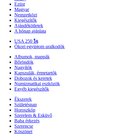
Ezüst
Magyar
Nemzetközi
Kiegészítők
Ajándékötletek
A hónap ajánlata
USA 250 🗽
Ókori egyiptom uralkodók
Albumok, mappák
Bőröndök
Nagyítók
Kapszulák, érmetartók
Dobozok és keretek
Numizmatikai eszközök
Egyéb kiegészítők
Ékszerek
Születésnap
Horoszkóp
Szerelem & Esküvő
Baba érkezés
Szerencse
Köszönet