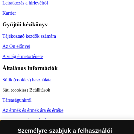
Leiratkozás a hírlevélről
Karrier
Gyűjtői kézikönyv
Tájékoztató kezdők számára
Az Ön előnyei
A világ érmetörténete
Általános Információk
Sütik (cookies) használata
Süti (cookies)
Beállítások
Társaságunkról
Az érmék és érmek ára és értéke
Gyakran ismételt kérdések
Személyre szabjuk a felhasználói
Adatkezelés