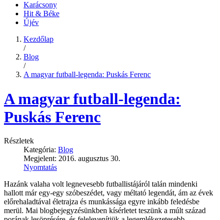
Karácsony
Hit & Béke
Újév
Kezdőlap
/
Blog
/
A magyar futball-legenda: Puskás Ferenc
A magyar futball-legenda:
Puskás Ferenc
Részletek
Kategória:
Blog
Megjelent: 2016. augusztus 30.
Nyomtatás
Hazánk valaha volt legnevesebb futballistájáról talán mindenki
hallott már egy-egy szóbeszédet, vagy méltató legendát, ám az évek
előrehaladtával életrajza és munkássága egyre inkább feledésbe
merül. Mai blogbejegyzésünkben kísérletet teszünk a múlt század
porának lesöprésére, és felelevenítjük a legemlékezetesebb