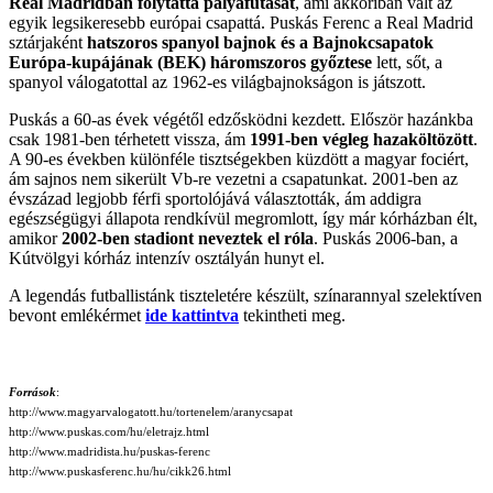
Real Madridban folytatta pályafutását
, ami akkoriban vált az
egyik legsikeresebb európai csapattá. Puskás Ferenc a Real Madrid
sztárjaként
hatszoros spanyol bajnok és a Bajnokcsapatok
Európa-kupájának (BEK) háromszoros győztese
lett, sőt, a
spanyol válogatottal az 1962-es világbajnokságon is játszott.
Puskás a 60-as évek végétől edzősködni kezdett. Először hazánkba
csak 1981-ben térhetett vissza, ám
1991-ben végleg hazaköltözött
.
A 90-es években különféle tisztségekben küzdött a magyar fociért,
ám sajnos nem sikerült Vb-re vezetni a csapatunkat. 2001-ben az
évszázad legjobb férfi sportolójává választották, ám addigra
egészségügyi állapota rendkívül megromlott, így már kórházban élt,
amikor
2002-ben stadiont neveztek el róla
. Puskás 2006-ban, a
Kútvölgyi kórház intenzív osztályán hunyt el.
A legendás futballistánk tiszteletére készült, színarannyal szelektíven
bevont emlékérmet
ide kattintva
tekintheti meg.
Források
:
http://www.magyarvalogatott.hu/tortenelem/aranycsapat
http://www.puskas.com/hu/eletrajz.html
http://www.madridista.hu/puskas-ferenc
http://www.puskasferenc.hu/hu/cikk26.html