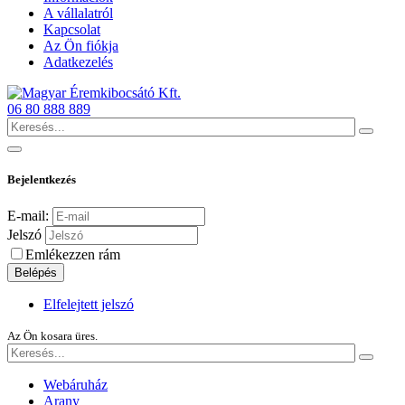
A vállalatról
Kapcsolat
Az Ön fiókja
Adatkezelés
06 80 888 889
Bejelentkezés
E-mail:
Jelszó
Emlékezzen rám
Belépés
Elfelejtett jelszó
Az Ön kosara üres.
Webáruház
Arany