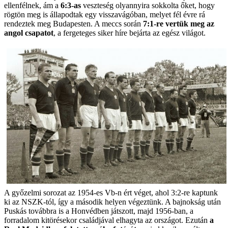
ellenfélnek, ám a
6:3-as
veszteség olyannyira sokkolta őket, hogy
rögtön meg is állapodtak egy visszavágóban, melyet fél évre rá
rendeztek meg Budapesten. A meccs során
7:1-re vertük meg az
angol csapatot
, a fergeteges siker híre bejárta az egész világot.
A győzelmi sorozat az 1954-es Vb-n ért véget, ahol 3:2-re kaptunk
ki az NSZK-tól, így a második helyen végeztünk. A bajnokság után
Puskás továbbra is a Honvédben játszott, majd 1956-ban, a
forradalom kitörésekor családjával elhagyta az országot. Ezután
a