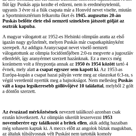
fiút így Puskás apja kezdte el edzeni, nem is eredménytelenül,
ugyanis 3 évre rá a fiúk csapata már a Honvéd nevet viselte, miután
a Sportminisztérium felkarolta őket és
1945. augusztus 20-án
Puskás belőtte élete első nemzeti színekben játszott gólját az
osztrák kapuba
.
A magyar válogatott az 1952-es Helsinki olimpián aratta az első
igazán nagy győzelmét, melyen Puskás már csapatkapitányként
szerepelt. Az addigra Aranycsapat nevet viselő nemzeti
válogatottunk az olimpia focidöntőjében 2:0-ra megverte a jugoszláv
ellenfelét, így aranyérmet szerzett hazánknak. Ez a meccs még
korántsem volt a fénypontja annak az
1950 és 1954 között
tartó 4
évnek, mely alatt
a csapat egyszer sem kapott ki
. Az 1953-as
Európa-kupán a csapat hazai pályán verte meg az olaszokat 6:3-ra, s
végül veretlenül nyertük meg a bajnokságot. Nem mellesleg
Puskás
vált a kupa legsikeresebb góllövőjévé 10 találattal
, melyből 2 gólt
a döntőn szerzett.
Az évszázad mérkőzésének
nevezett találkozó azonban csak
ezután következett. Az olimpián sikerült leszervezni
1953
novemberére egy találkozót a britek ellen
, akik addig hazaiban
még sohasem kaptak ki. A meccs előtt az angolok bíztak magukban,
az általuk túlsúlyosnak vélt Puskást nem tartották komoly