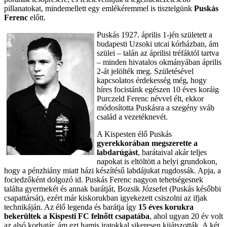
pillanatokat, mindemellett egy emlékéremmel is tisztelgünk
Puskás
Ferenc
előtt.
Puskás 1927. április 1-jén született a
budapesti Uzsoki utcai kórházban, ám
szülei – talán az áprilisi tréfáktól tartva
– minden hivatalos okmányában április
2-át jelölték meg. Születésével
kapcsolatos érdekesség még, hogy
híres focistánk egészen 10 éves koráig
Purczeld Ferenc névvel élt, ekkor
módosította Puskásra a szegény sváb
család a vezetéknevét.
A Kispesten élő Puskás
gyerekkorában megszerette a
labdarúgást
, barátaival akár teljes
napokat is eltöltött a helyi grundokon,
hogy a pénzhiány miatt házi készítésű labdájukat rugdossák. Apja, a
fociedzőként dolgozó id. Puskás Ferenc nagyon tehetségesnek
találta gyermekét és annak barátját, Bozsik Józsefet (Puskás későbbi
csapattársát), ezért már kiskorukban igyekezett csiszolni az ifjak
technikáján. Az élő legenda és barátja így
15 éves korukra
bekerültek a Kispesti FC felnőtt csapatába
, ahol ugyan 20 év volt
az alsó korhatár, ám ezt hamis iratokkal sikeresen kijátszották. A két