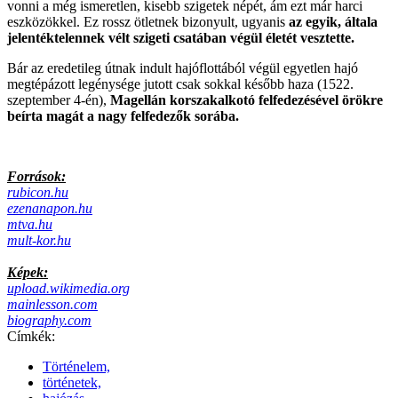
vonni a még ismeretlen, kisebb szigetek népét, ám ezt már harci
eszközökkel. Ez rossz ötletnek bizonyult, ugyanis
az egyik, általa
jelentéktelennek vélt szigeti csatában végül életét vesztette.
Bár az eredetileg útnak indult hajóflottából végül egyetlen hajó
megtépázott legénysége jutott csak sokkal később haza (1522.
szeptember 4-én),
Magellán korszakalkotó felfedezésével örökre
beírta magát a nagy felfedezők sorába.
Források:
rubicon.hu
ezenanapon.hu
mtva.hu
mult-kor.hu
Képek:
upload.wikimedia.org
mainlesson.com
biography.com
Címkék:
Történelem,
történetek,