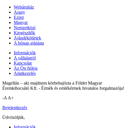
Webáruház
Arany
Ezüst
Magyar
Nemzetközi
Kiegészítők
Ajándékötletek
A hónap ajánlata
Információk
A vállalatról
Kapcsolat
Az Ön fiókja
Adatkezelés
Magellán – aki majdnem körbehajózta a Földet Magyar
Éremkibocsátó Kft. - Érmék és emlékérmek hivatalos forgalmazója!
-A
A+
Bejelentkezés
Üdvözöljük,
Információk