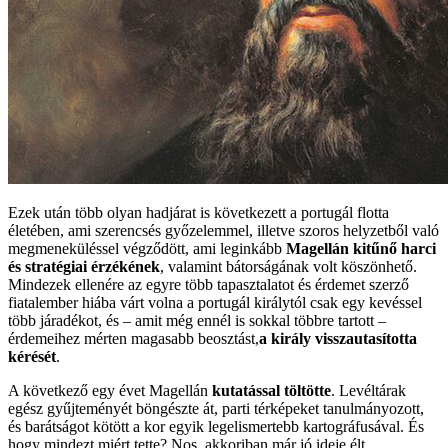
Ezek után több olyan hadjárat is következett a portugál flotta
életében, ami szerencsés győzelemmel, illetve szoros helyzetből való
megmeneküléssel végződött, ami leginkább
Magellán kitűnő harci
és stratégiai érzékének
, valamint bátorságának volt köszönhető.
Mindezek ellenére az egyre több tapasztalatot és érdemet szerző
fiatalember hiába várt volna a portugál királytól csak egy kevéssel
több járadékot, és – amit még ennél is sokkal többre tartott –
érdemeihez mérten magasabb beosztást,
a király visszautasította
kérését
.
A következő egy évet Magellán
kutatással töltötte
. Levéltárak
egész gyűjteményét böngészte át, parti térképeket tanulmányozott,
és barátságot kötött a kor egyik legelismertebb kartográfusával. És
hogy mindezt miért tette? Nos, akkoriban már jó ideje élt