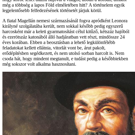
még a többség a lapos Föld elméletében hitt? A történelem egyik
legjelentősebb felfedezésének történetét járjuk körül.
A fiatal Magellán nemesi származásánál fogva apródként Leonora
királyné szolgálatába került, nem sokkal később pedig egyszerű
harcosként már a keleti gyarmatosítást célul kitűző, kétszáz hajóból
és ezerötszáz katonából álló hadjáratban vett részt, mindössze 24
éves korában. Ebben a beosztásban a lehető legkülönfélébb
feladatokat kellett ellátnia, vitorlát vont be, árut pakolt,
erődépítésben segédkezett, és nem utolsó sorban harcolt is. Nem
csoda hát, hogy mindent megtanult, e tudást pedig a későbbiekben
még sokszor volt alkalma hasznosítani.