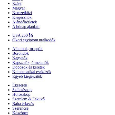
Ezüst
Magyar
Nemzetközi
Kiegészítők
Ajándékötletek
A hónap ajánlata
USA 250 🗽
Ókori egyiptom uralkodók
Albumok, mappák
Bőröndök
Nagyítók
Kapszulák, érmetartók
Dobozok és keretek
Numizmatikai eszközök
Egyéb kiegészítők
Ékszerek
Születésnap
Horoszkóp
Szerelem & Esküvő
Baba érkezés
Szerencse
Köszönet