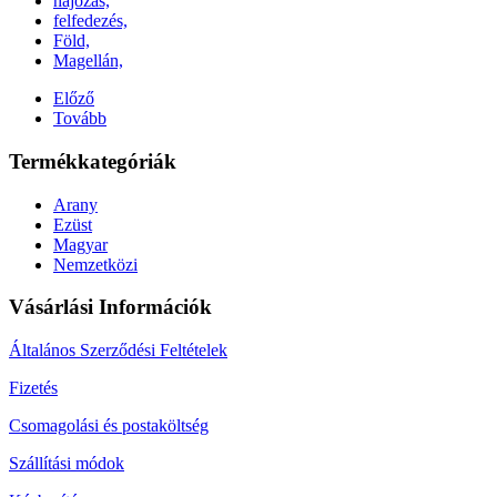
hajózás,
felfedezés,
Föld,
Magellán,
Előző
Tovább
Termékkategóriák
Arany
Ezüst
Magyar
Nemzetközi
Vásárlási Információk
Általános Szerződési Feltételek
Fizetés
Csomagolási és postaköltség
Szállítási módok