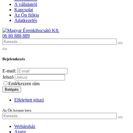
A vállalatról
Kapcsolat
Az Ön fiókja
Adatkezelés
06 80 888 889
Bejelentkezés
E-mail:
Jelszó
Emlékezzen rám
Belépés
Elfelejtett jelszó
Az Ön kosara üres.
Webáruház
Arany