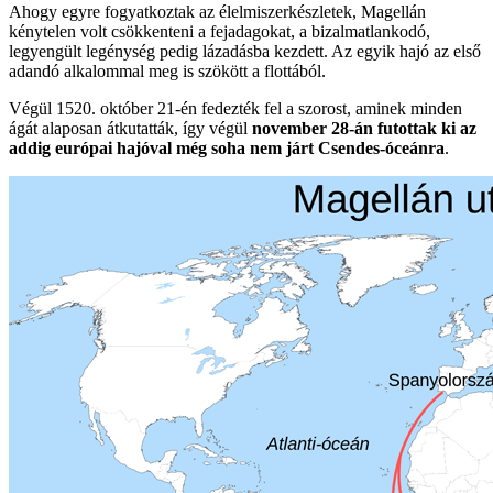
Ahogy egyre fogyatkoztak az élelmiszerkészletek, Magellán
kénytelen volt csökkenteni a fejadagokat, a bizalmatlankodó,
legyengült legénység pedig lázadásba kezdett. Az egyik hajó az első
adandó alkalommal meg is szökött a flottából.
Végül 1520. október 21-én fedezték fel a szorost, aminek minden
ágát alaposan átkutatták, így végül
november 28-án futottak ki az
addig európai hajóval még soha nem járt Csendes-óceánra
.