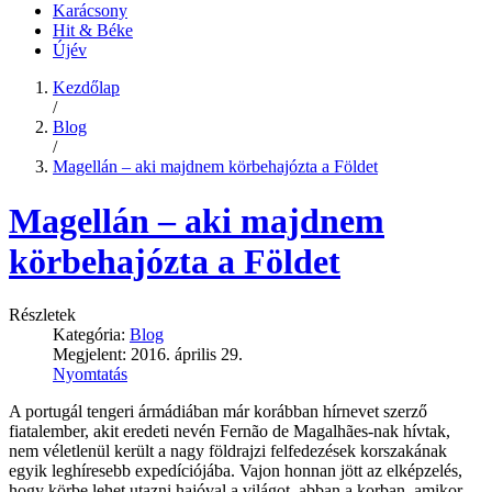
Karácsony
Hit & Béke
Újév
Kezdőlap
/
Blog
/
Magellán – aki majdnem körbehajózta a Földet
Magellán – aki majdnem
körbehajózta a Földet
Részletek
Kategória:
Blog
Megjelent: 2016. április 29.
Nyomtatás
A portugál tengeri ármádiában már korábban hírnevet szerző
fiatalember, akit eredeti nevén Fernão de Magalhães-nak hívtak,
nem véletlenül került a nagy földrajzi felfedezések korszakának
egyik leghíresebb expedíciójába. Vajon honnan jött az elképzelés,
hogy körbe lehet utazni hajóval a világot, abban a korban, amikor