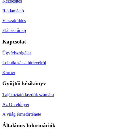
Kézbesítés
Reklamáció
Visszaküldés
Elállási űrlap
Kapcsolat
Ügyfélszolgálat
Leiratkozás a hírlevélről
Karrier
Gyűjtői kézikönyv
Tájékoztató kezdők számára
Az Ön előnyei
A világ érmetörténete
Általános Információk