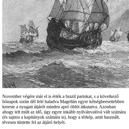
November végére már el is érték a brazil partokat, s a következő
hónapok során dél felé haladva Magellán egyre kétségbeesettebben
kereste a nyugati átjárót minden apró öblöt átkutatva. Azonban
ahogy telt múlt az idő, úgy egyre inkább nyilvánvalóvá vált számára
(és sajnos a kapitányok számára is), hogy a térkép, amit használt,
tévesen tüntette fel az átjáró helyét.