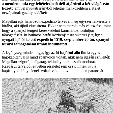
a
mendemonda egy feltételezhető déli átjáróról a két világóceán
között
, amivel nyugati irányból lehetne megközelíteni a Kelet
országainak gazdag vidékeit.
Magellán egy határozott expedíció tervével még egyszer felkereste a
királyt, aki újból elutasította. Ekkor nem maradt más választása, mint
hogy a spanyol tengeri kereskedelmi kamarához forduljon
támogatásért. Itt hathatós baráti közbenjárásra sikerrel járt, így a
nyugati átjárót kereső
expedíció 1519. szeptember 20-án, spanyol
királyi támogatással útnak indulhatott.
A legénység minden tagja, így az
öt hajóból álló flotta
egyes
hajókapitányai is mind spanyolok voltak, akik nem igazán szívlelték
Magellán szigorú, hallgatag, tekintélyt parancsoló modorát.
Ráadásul terveiből egyetlen részletet sem osztott meg, így a
kapitányok kénytelenek voltak vakon követni minden parancsát.