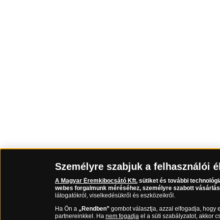
Személyre szabjuk a felhasználói é
A Magyar Éremkibocsátó Kft.
sütiket és további technológ
webes forgalmunk méréséhez, személyre szabott vásárlási
látogatókról, viselkedésükről és eszközeikről.
Ha Ön a
„Rendben”
gombot választja, azzal elfogadja, hogy 
partnereinkkel. Ha
nem fogadja
el a süti szabályzatot, akkor 