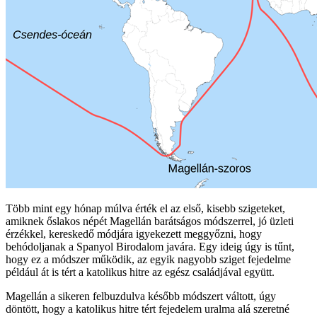
Több mint egy hónap múlva érték el az első, kisebb szigeteket,
amiknek őslakos népét Magellán barátságos módszerrel, jó üzleti
érzékkel, kereskedő módjára igyekezett meggyőzni, hogy
behódoljanak a Spanyol Birodalom javára. Egy ideig úgy is tűnt,
hogy ez a módszer működik, az egyik nagyobb sziget fejedelme
például át is tért a katolikus hitre az egész családjával együtt.
Magellán a sikeren felbuzdulva később módszert váltott, úgy
döntött, hogy a katolikus hitre tért fejedelem uralma alá szeretné