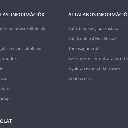
LÁSI INFORMÁCIÓK
ÁLTALÁNOS INFORMÁCIÓ
os Szerződési Feltételek
Sütik (cookies) használata
Süti (cookies)
Beállítások
lási és postaköltség
Társaságunkról
ási módok
Az érmék és érmek ára és ért
tés
Gyakran ismételt kérdések
áció
Adatkezelés
üldés
 űrlap
OLAT