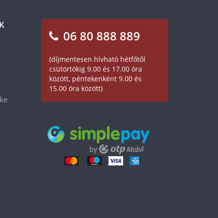
K
06 80 888 889
(díjmentesen hívható hétfőtől
csütörtökig 9.00 és 17.00 óra
között, péntekenként 9.00 és
15.00 óra között)
éke