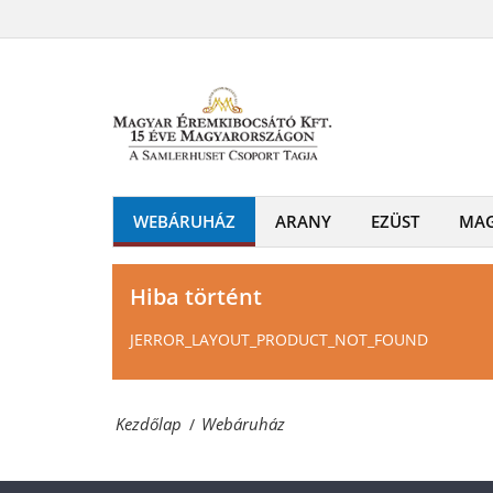
Webáruház
és
Magyar
emlékérmek
Éremkibocsátó
hivatalos
Kft.
forgalmazója!
-
Érmék
WEBÁRUHÁZ
ARANY
EZÜST
MA
és
emlékérmek
Hiba történt
hivatalos
JERROR_LAYOUT_PRODUCT_NOT_FOUND
forgalmazója!
Kezdőlap
Webáruház
/