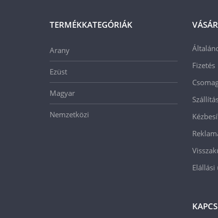
TERMÉKKATEGÓRIÁK
VÁSÁR
Általán
Arany
Fizetés
Ezüst
Csomago
Magyar
Szállít
Nemzetközi
Kézbesí
Reklam
Visszak
Elállási
KAPCS