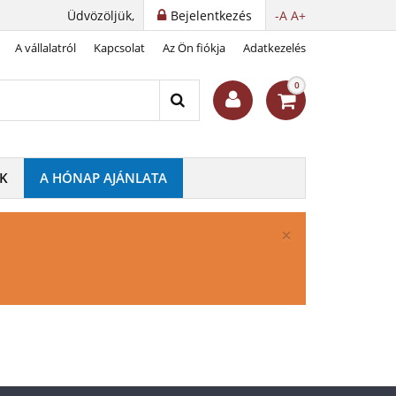
Üdvözöljük,
Bejelentkezés
-A
A+
A vállalatról
Kapcsolat
Az Ön fiókja
Adatkezelés
0
K
A HÓNAP AJÁNLATA
×