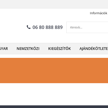
Információk
06 80 888 889
GYAR
NEMZETKÖZI
KIEGÉSZÍTŐK
AJÁNDÉKÖTLETE