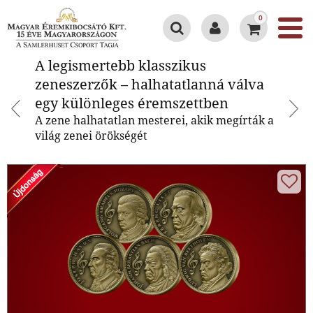
0
A legismertebb klasszikus
A legismertebb klasszikus
zeneszerzők – halhatatlanná
zeneszerzők – halhatatlanná válva
válva egy különleges
egy különleges éremszettben
éremszettben
A zene halhatatlan mesterei, akik megírták a
világ zenei örökségét