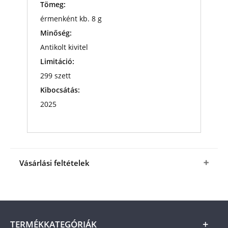
Tömeg:
érmenként kb. 8 g
Minőség:
Antikolt kivitel
Limitáció:
299 szett
Kibocsátás:
2025
Vásárlási feltételek
Igen, megrendelem
A zenetörténelem nagyjai
éremszettet
a fenti kedvező áron (+ az
ÁSZF
-ben
megjelölt csomagolási és postaköltség).
A
termék ára online, vagy szállításkor a futárnak
TERMÉKKATEGÓRIÁK