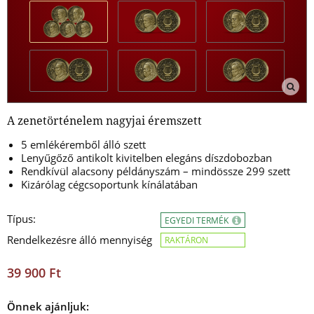
A zenetörténelem nagyjai éremszett
5 emlékéremből álló szett
Lenyűgőző antikolt kivitelben elegáns díszdobozban
Rendkívül alacsony példányszám – mindössze 299 szett
Kizárólag cégcsoportunk kínálatában
Típus:
EGYEDI TERMÉK
Rendelkezésre álló mennyiség
RAKTÁRON
39 900 Ft
Önnek ajánljuk: