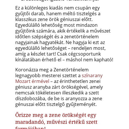
Ez a különleges kiadás nem csupán egy
gyűjtői darab, hanem méltó tisztelgés a
klasszikus zene örök géniuszai előtt.
Egyedülálló lehetőség most mindazon
gyűjtőink számára, akik értékelik a művészet
időtlen szépségét és a zenetörténelem
nagyjainak hagyatékát. Ne hagyja ki ezt az
egyedülálló lehetőséget – rendeljen most,
amíg a készlet tart! Csak cégcsoportunk
kínálatában érhető el – máshol nem kapható!
Koronázza meg a Zenetörténelem
legnagyobb mesterei szettet a
színarany
Mozart érmével
– az érinthetetlen zenei
géniusz aranyba zárt örökségével, amely
nemcsak tökéletesen illeszkedik a szett
díszdobozába, de be is aranyozza a zene
génuszai előtt tisztelgő gyűjteményét.
Őrizze meg a zene örökségét egy
maradandó, művészi értékű szett
formájában!