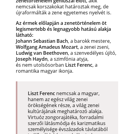
zenetörténelem géniuszai előtt
, akik
nemcsak korszakokat határoztak meg,
de
újraformálták a zene egyetemes nyelvét is.
Az érmek előlapján a zenetörténelem öt
legismertebb és legnagyobb hatású alakja
látható:
Johann Sebastian Bach
, a barokk mestere,
Wolfgang Amadeus Mozart
, a zenei zseni,
Ludwig van Beethoven
, a szenvedélyes újító,
Joseph Haydn
, a szimfónia atyja,
és nem utolsósorban
Liszt Ferenc
, a
romantika magyar ikonja.
Liszt Ferenc
nemcsak a magyar,
hanem az egész világ zenei
örökségének része, a világ zenei
kultúrájának meghatározó alakja.
Virtuóz zongorajátéka, forradalmi
szerzői látásmódja és karizmatikus
személyisége évszázadok távlatából