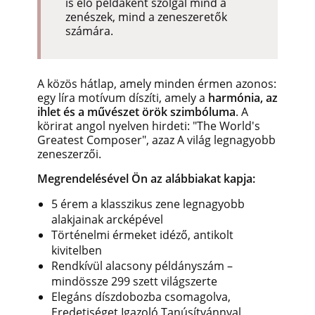
is élő példaként szolgál mind a
zenészek, mind a zeneszeretők
számára.
A közös hátlap, amely minden érmen azonos:
egy líra motívum díszíti, amely a
harmónia, az
ihlet és a művészet örök szimbóluma
. A
körirat angol nyelven hirdeti: "The World's
Greatest Composer", azaz A világ legnagyobb
zeneszerzői.
Megrendelésével Ön az alábbiakat kapja:
5 érem a klasszikus zene legnagyobb
alakjainak arcképével
Történelmi érmeket idéző, antikolt
kivitelben
Rendkívül alacsony példányszám –
mindössze 299 szett világszerte
Elegáns díszdobozba csomagolva,
Eredetiséget Igazoló Tanúsítvánnyal