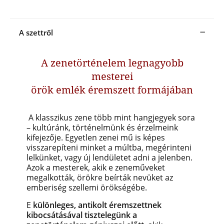
A szettről
A zenetörténelem legnagyobb
mesterei
örök emlék éremszett formájában
A klasszikus zene több mint hangjegyek sora
– kultúránk, történelmünk és érzelmeink
kifejezője. Egyetlen zenei mű is képes
visszarepíteni minket a múltba, megérinteni
lelkünket, vagy új lendületet adni a jelenben.
Azok a mesterek, akik e zeneműveket
megalkották, örökre beírták nevüket az
emberiség szellemi örökségébe.
E
különleges, antikolt éremszettnek
kibocsátásával tisztelegünk a