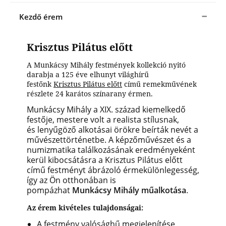
Kezdő érem
Krisztus Pilátus előtt
A Munkácsy Mihály festmények kollekció nyitó
darabja a 125 éve elhunyt világhírű
festőnk
Krisztus Pilátus előtt
című remekművének
részlete 24 karátos színarany érmen.
Munkácsy Mihály a XIX. század kiemelkedő
festője, mestere volt a realista stílusnak,
és lenyűgöző alkotásai örökre beírták nevét a
művészettörténetbe.
A képzőművészet és a
numizmatika találkozásának eredményeként
kerül kibocsátásra a Krisztus Pilátus előtt
című festményt ábrázoló érmekülönlegesség,
így az Ön otthonában is
pompázhat
Munkácsy Mihály műalkotása
.
Az érem kivételes tulajdonságai:
A festmény valósághű megjelenítése