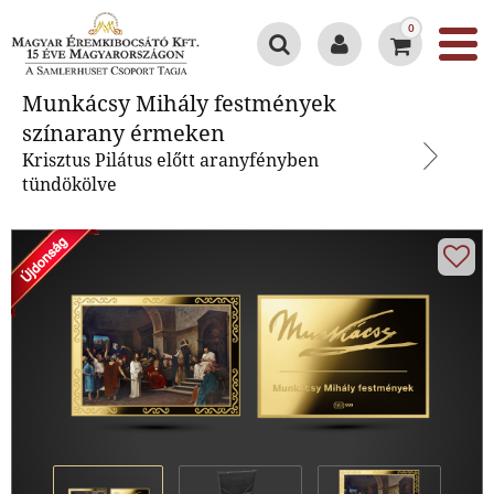
0
Munkácsy Mihály festmények
Munkácsy Mihály festmények
színarany érmeken
színarany érmeken
Krisztus Pilátus előtt aranyfényben
tündökölve