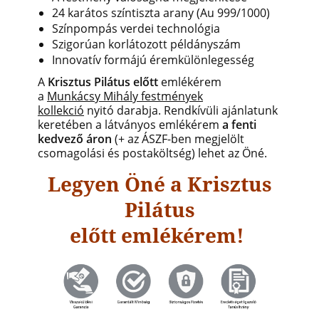
24 karátos színtiszta arany (Au 999/1000)
Színpompás verdei technológia
Szigorúan korlátozott példányszám
Innovatív formájú éremkülönlegesség
A
Krisztus Pilátus előtt
emlékérem
a
Munkácsy Mihály festmények
kollekció
nyitó darabja.
Rendkívüli ajánlatunk
keretében a látványos
emlékérem
a fenti
kedvező áron
(+ az ÁSZF-ben megjelölt
csomagolási és postaköltség) lehet az Öné.
Legyen Öné a Krisztus
Pilátus
előtt
emlékérem!