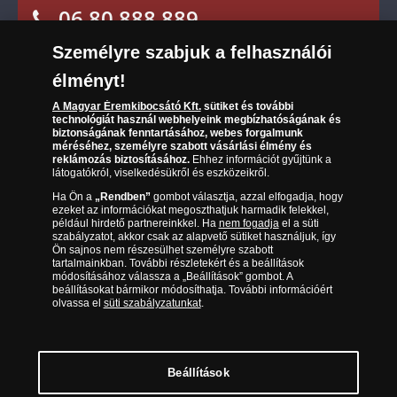
Reklamáció
elemének limitált darabszáma nyújt garanciát. A
06 80 888 889
kínálatában szerepel. Hazánkban és
Süti (cookies)
Beállítások
vonatkozó jogszabályok szerint bármelyik
világszerte mindössze 5 000 teljes kollekció érhető el.
Visszaküldés
érmet
visszaküldhetem
az átvételtől számított
Társaságunkról
Személyre szabjuk a felhasználói
(díjmentesen hívható hétfőtől csütörtökig 9.00 és 17.00
14 napon belül
. Telefonon vagy az arról szóló
A gyűjtés során Ön AJÁNDÉKBA kapja
:
Elállási űrlap
Az érmék és érmek ára és értéke
óra között, péntekenként 9.00 és 15.00 óra között)
írásos nyilatkozat elküldésével bármikor
élményt!
Elegáns éremtartó fa díszdoboz
, a 4.
lemondhatom a kollekció gyűjtését.
Gyakran ismételt kérdések
küldeménnyel az érmek
A Magyar Éremkibocsátó Kft.
sütiket és további
technológiát használ webhelyeink megbízhatóságának és
professzionális tárolásához és bemutatásához
biztonságának fenntartásához, webes forgalmunk
Adatkezelés
Eredetiséget Igazoló Tanúsítványt
minden
méréséhez, személyre szabott vásárlási élmény és
reklámozás biztosításához.
Ehhez információt gyűjtünk a
éremhez
látogatókról, viselkedésükről és eszközeikről.
Izgalmas történeti leírást
minden
Ha Ön a
„Rendben”
gombot választja, azzal elfogadja, hogy
küldeményhez
ezeket az információkat megoszthatjuk harmadik felekkel,
Tulajdonosi Tanúsítványt
a kollekcióhoz
például hirdető partnereinkkel. Ha
nem fogadja
el a süti
szabályzatot, akkor csak az alapvető sütiket használjuk, így
További meglepetés ajándékokat
Ön sajnos nem részesülhet személyre szabott
tartalmainkban. További részletekért és a beállítások
A kollekció tárolására szolgáló
elegáns
módosításához válassza a „Beállítások” gombot. A
fa
éremtartó díszdobozban
– az érmeken felül –
beállításokat bármikor módosíthatja. További információért
olvassa el
süti szabályzatunkat
.
egy színtiszta arany érem is helyet kap
. A
Magyar Éremkibocsátó Kft. 1134 Budapest, Váci út 33. Cégjegyzékszám: 01-09-
957944, Adószám: 23275395-2-41 A Társaság a Magyar Kereskedelmi
színarany érem
nem a kollekció része
,
azt a
Engedélyezési Hivatal Nemesfémvizsgáló és Hitelesítő Hatóság (1089 Budapest,
küldeményekhez mellékelt megrendelő kártyával
Bláthy Ottó utca 3-5.) engedélyéhez kötött tevékenységet folytat. Kereskedelmi
lehet megrendelni!
engedély száma: PR7638
© Copyright 2026 - Magyar Éremkibocsátó Kft.
Beállítások
A
Krisztus Pilátus előtt
emlékérmet a
fenti