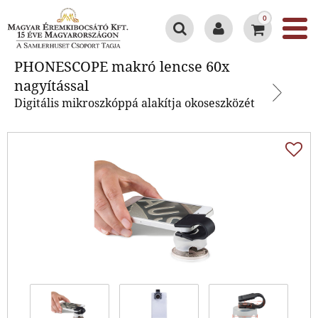
0
PHONESCOPE makró lencse 60x
PHONESCOPE makró lencse 60x
nagyítással
nagyítással
Digitális mikroszkóppá alakítja okoseszközét