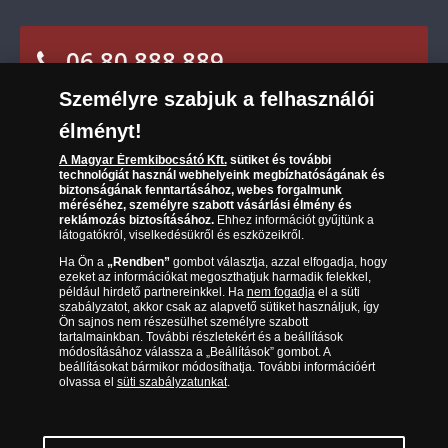
Kézbesítés
Karrier
Sütik (cookies) használata
Reklamáció
06 80 888 889
Süti (cookies)
Beállítások
Visszaküldés
Társaságunkról
Személyre szabjuk a felhasználói
(díjmentesen hívható hétfőtől csütörtökig 9.00 és 17.00
Elállási űrlap
Az érmék és érmek ára és értéke
óra között, péntekenként 9.00 és 15.00 óra között)
élményt!
Gyakran ismételt kérdések
A Magyar Éremkibocsátó Kft.
sütiket és további
technológiát használ webhelyeink megbízhatóságának és
biztonságának fenntartásához, webes forgalmunk
Adatkezelés
méréséhez, személyre szabott vásárlási élmény és
reklámozás biztosításához.
Ehhez információt gyűjtünk a
látogatókról, viselkedésükről és eszközeikről.
Ha Ön a
„Rendben”
gombot választja, azzal elfogadja, hogy
ezeket az információkat megoszthatjuk harmadik felekkel,
például hirdető partnereinkkel. Ha
nem fogadja
el a süti
szabályzatot, akkor csak az alapvető sütiket használjuk, így
Ön sajnos nem részesülhet személyre szabott
tartalmainkban. További részletekért és a beállítások
módosításához válassza a „Beállítások” gombot. A
beállításokat bármikor módosíthatja. További információért
olvassa el
süti szabályzatunkat
.
Magyar Éremkibocsátó Kft. 1134 Budapest, Váci út 33. Cégjegyzékszám: 01-09-
957944, Adószám: 23275395-2-41 A Társaság a Magyar Kereskedelmi
Engedélyezési Hivatal Nemesfémvizsgáló és Hitelesítő Hatóság (1089 Budapest,
Bláthy Ottó utca 3-5.) engedélyéhez kötött tevékenységet folytat. Kereskedelmi