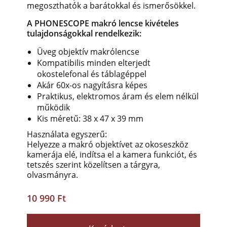
megoszthatók a barátokkal és ismerősökkel.
A PHONESCOPE makró lencse kivételes
tulajdonságokkal rendelkezik:
Üveg objektív makrólencse
Kompatibilis minden elterjedt
okostelefonal és táblagéppel
Akár 60x-os nagyításra képes
Praktikus, elektromos áram és elem nélkül
működik
Kis méretű: 38 x 47 x 39 mm
Használata egyszerű:
Helyezze a makró objektívet az okoseszköz
kamerája elé, indítsa el a kamera funkciót, és
tetszés szerint közelítsen a tárgyra,
olvasmányra.
10 990 Ft