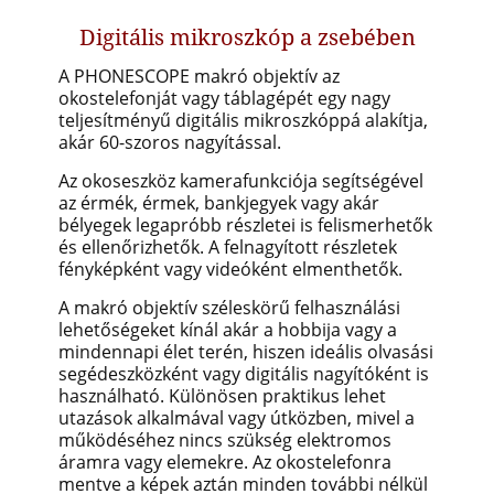
Digitális mikroszkóp a zsebében
A PHONESCOPE makró objektív az
okostelefonját vagy táblagépét egy nagy
teljesítményű digitális mikroszkóppá alakítja,
akár 60-szoros nagyítással.
Az okoseszköz kamerafunkciója segítségével
az érmék, érmek, bankjegyek vagy akár
bélyegek legapróbb részletei is felismerhetők
és ellenőrizhetők. A felnagyított részletek
fényképként vagy videóként elmenthetők.
A makró objektív széleskörű felhasználási
lehetőségeket kínál akár a hobbija vagy a
mindennapi élet terén, hiszen ideális olvasási
segédeszközként vagy digitális nagyítóként is
használható. Különösen praktikus lehet
utazások alkalmával vagy útközben, mivel a
működéséhez nincs szükség elektromos
áramra vagy elemekre. Az okostelefonra
mentve a képek aztán minden további nélkül