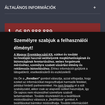
Nemzetközi
Csomagolási és postaköltség
Ügyfélszolgálat
ÁLTALÁNOS INFORMÁCIÓK
Szállítási módok
Leiratkozás a hírlevélről
Kézbesítés
Karrier
Sütik (cookies) használata
Reklamáció
06 80 888 889
Süti (cookies)
Beállítások
Visszaküldés
Társaságunkról
Személyre szabjuk a felhasználói
(díjmentesen hívható hétfőtől csütörtökig 9.00 és 17.00
Elállási űrlap
Az érmék és érmek ára és értéke
óra között, péntekenként 9.00 és 15.00 óra között)
élményt!
Gyakran ismételt kérdések
A Magyar Éremkibocsátó Kft.
sütiket és további
technológiát használ webhelyeink megbízhatóságának és
biztonságának fenntartásához, webes forgalmunk
Adatkezelés
méréséhez, személyre szabott vásárlási élmény és
reklámozás biztosításához.
Ehhez információt gyűjtünk a
látogatókról, viselkedésükről és eszközeikről.
Ha Ön a
„Rendben”
gombot választja, azzal elfogadja, hogy
ezeket az információkat megoszthatjuk harmadik felekkel,
például hirdető partnereinkkel. Ha
nem fogadja
el a süti
szabályzatot, akkor csak az alapvető sütiket használjuk, így
Ön sajnos nem részesülhet személyre szabott
tartalmainkban. További részletekért és a beállítások
módosításához válassza a „Beállítások” gombot. A
beállításokat bármikor módosíthatja. További információért