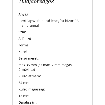
Tulajdonságok
Anyag:
Plexi kapszula belső lebegést biztosító
membránnal
Szín:
Átlátszó
Forma:
Kerek
Belső méret:
max.35 mm (és max. 7 mm magas
érmékhez)
Külső átmérő:
54 mm
Külső magasság:
13 mm
Darabszám: