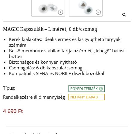
MAGIC Kapszulák – L méret, 6 db/csomag
Kerek kialakítás: ideális érmék és kis gyűjthető tárgyak
számára
Belső membrán: stabilan tartja az érmét, „lebegő” hatást
biztosít
Biztonságos és könnyen nyitható
Csomagolás: 6 db kapszula/csomag
Kompatibilis SIENA és NOBILE díszdobozokkal
Típus:
EGYEDI TERMÉK
Rendelkezésre álló mennyiség
NÉHÁNY DARAB
4 690 Ft