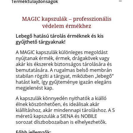
Terméktulajdonságok
MAGIC kapszulák – professzionális
védelem érmékhez
Lebegő hatású tárolás érméknek és kis
gyűjthető tárgyaknak!
A MAGIC kapszulák különleges megoldást
nyújtanak érmék, érmek, drágakövek vagy
akár kis ékszerek biztonságos tárolására és
bemutatására. A rugalmas belső membrán
stabilan rögzíti a tárgyat, miközben „lebegő”
hatást kelt, így gyűjteménye igazán elegáns
megjelenést kap.
A kapszulák könnyedén nyithatók a kiálló
élnek köszönhetően, és ideálisak akár
kiállításhoz, akár mindennapi tároláshoz. A S
méretű kapszulák a SIENA és NOBILE
sorozat díszbobozaiban is elhelyezhetők.
Főbb jellemzők: