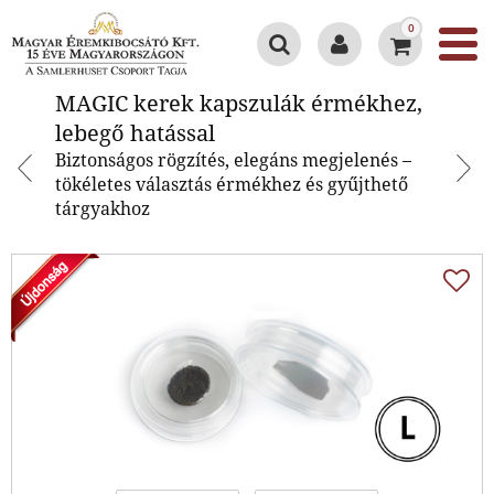
0
MAGIC kerek kapszulák
MAGIC kerek kapszulák érmékhez,
érmékhez, lebegő hatással
lebegő hatással
Biztonságos rögzítés, elegáns megjelenés –
tökéletes választás érmékhez és gyűjthető
tárgyakhoz