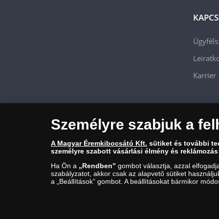
KAPCS
Ügyféls
Leiratko
Karrier
Személyre szabjuk a fel
A Magyar Éremkibocsátó Kft.
sütiket és további t
személyre szabott vásárlási élmény és reklámozás
Ha Ön a
„Rendben”
gombot választja, azzal elfogadj
szabályzatot, akkor csak az alapvető sütiket használj
Magyar Éremkibocsátó Kft. 1134 Budapest, Váci út 33. Cégjegyzéks
a „Beállítások” gombot. A beállításokat bármikor módos
Budapest, Bláthy Ottó utca 3-5.) engedélyéhez kötött tevékenység
© Copyright 2026 - Magyar Éremkibocsátó Kft.