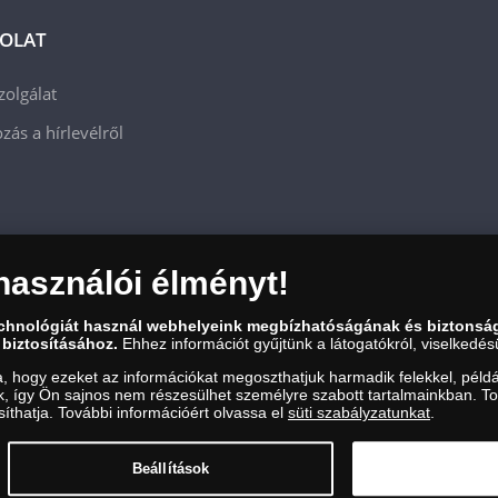
OLAT
zolgálat
zás a hírlevélről
használói élményt!
echnológiát használ webhelyeink megbízhatóságának és biztonsá
 biztosításához.
Ehhez információt gyűjtünk a látogatókról, viselkedésü
a, hogy ezeket az információkat megoszthatjuk harmadik felekkel, példá
uk, így Ön sajnos nem részesülhet személyre szabott tartalmainkban. T
zám: 01-09-957944, Adószám: 23275395-2-41 A Társaság a Magyar Kereskedelmi Engedély
íthatja. További információért olvassa el
süti szabályzatunkat
.
et folytat. Kereskedelmi engedély száma: PR7638
Beállítások