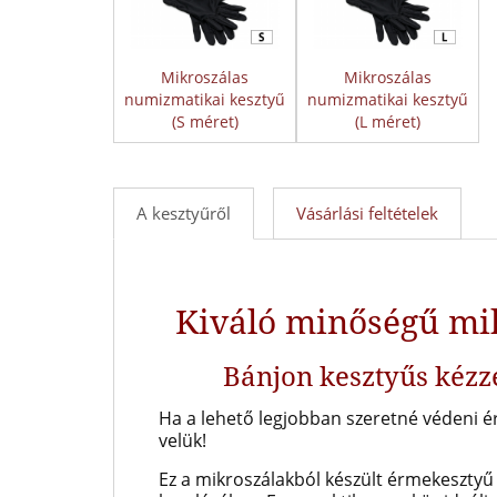
Mikroszálas
Mikroszálas
numizmatikai kesztyű
numizmatikai kesztyű
(S méret)
(L méret)
A kesztyűről
Vásárlási feltételek
Kiváló minőségű mi
Bánjon kesztyűs kézz
Ha a lehető legjobban szeretné védeni ér
velük!
Ez a mikroszálakból készült érmekesztyű 