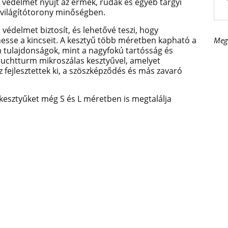
s védelmet nyújt az érmék, rudak és egyéb tárgyi
 világítótorony minőségben.
 védelmet biztosít, és lehetővé teszi, hogy
hesse a kincseit. A kesztyű több méretben kapható
a
Meg
n tulajdonságok, mint a nagyfokú tartósság és
Leuchtturm mikroszálas kesztyűvel, amelyet
 fejlesztettek ki, a szöszképződés és más zavaró
esztyűket még S és L méretben is megtalálja