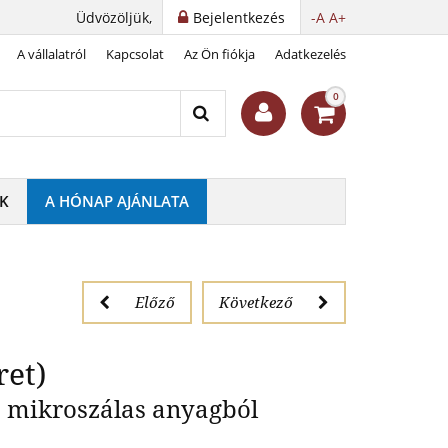
Üdvözöljük,
Bejelentkezés
-A
A+
A vállalatról
Kapcsolat
Az Ön fiókja
Adatkezelés
 pár, M méret)
0
K
A HÓNAP AJÁNLATA
Előző
Következő
ret)
e mikroszálas anyagból