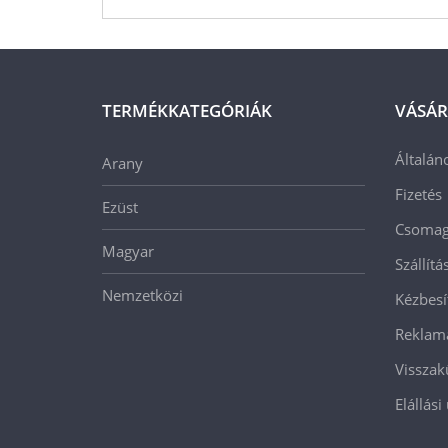
TERMÉKKATEGÓRIÁK
VÁSÁR
Általán
Arany
Fizetés
Ezüst
Csomago
Magyar
Szállít
Nemzetközi
Kézbesí
Reklam
Visszak
Elállási