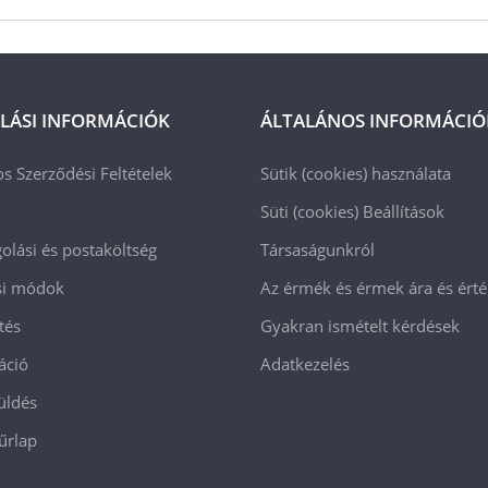
LÁSI INFORMÁCIÓK
ÁLTALÁNOS INFORMÁCIÓ
os Szerződési Feltételek
Sütik (cookies) használata
Süti (cookies)
Beállítások
lási és postaköltség
Társaságunkról
ási módok
Az érmék és érmek ára és ért
tés
Gyakran ismételt kérdések
áció
Adatkezelés
üldés
 űrlap