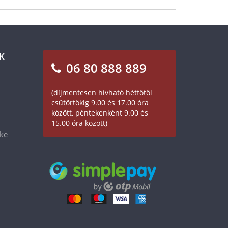
K
06 80 888 889
(díjmentesen hívható hétfőtől
csütörtökig 9.00 és 17.00 óra
között, péntekenként 9.00 és
15.00 óra között)
éke
4 290 Ft