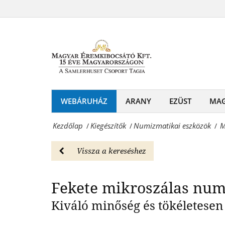
Magyar
kesztyű
Éremkibocsátó
Fekete mikros
(M)
Kft.
-
-
Numizmatikai
Mikroszálas
eszközök
numizmatikai
WEBÁRUHÁZ
ARANY
EZÜST
MA
Magyar
kesztyű
Éremkibocsátó
Kezdőlap
Kiegészítők
Numizmatikai eszközök
M
/
/
/
(M)
Kft.
-
Vissza a kereséshez
-
Numizmatikai
Érmék
Fekete mikroszálas numi
eszközök
és
Magyar
Kiváló minőség és tökéletesen
emlékérmek
Éremkibocsátó
hivatalos