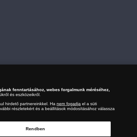
Kosárba tesz
gának fenntartásához, webes forgalmunk méréséhez,
kről és eszközeikről.
ul hirdető partnereinkkel. Ha
nem fogadja
el a süti
ovábbi részletekért és a beállítások módosításához válassza
ezési Hivatal Nemesfémvizsgáló és Hitelesítő Hatóság (1089
Rendben