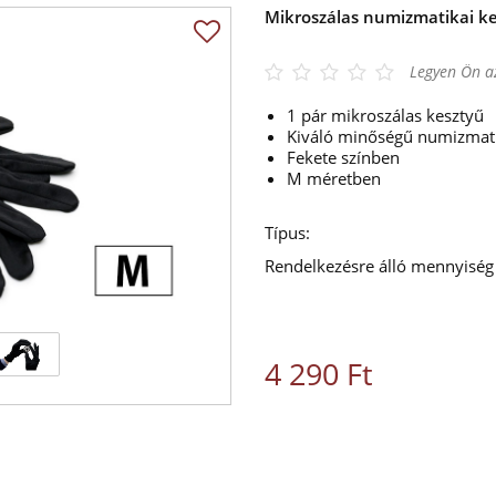
Mikroszálas numizmatikai ke
Legyen Ön az
1 pár mikroszálas kesztyű
Kiváló minőségű numizmati
Fekete színben
M méretben
Típus:
Rendelkezésre álló mennyiség
4 290 Ft