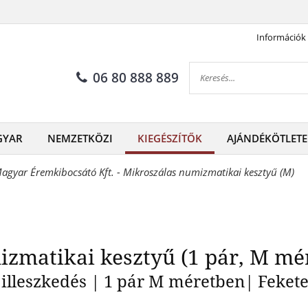
Információk
zálas numizmatikai kesztyű (1
06 80 888 889
GYAR
NEMZETKÖZI
KIEGÉSZÍTŐK
AJÁNDÉKÖTLETE
agyar Éremkibocsátó Kft. - Mikroszálas numizmatikai kesztyű (M)
zmatikai kesztyű (1 pár, M mé
 illeszkedés | 1 pár M méretben| Feket