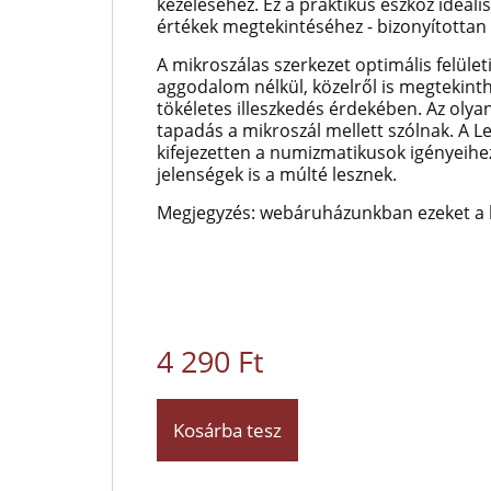
kezeléséhez. Ez a praktikus eszköz ideáli
értékek megtekintéséhez - bizonyítottan
A mikroszálas szerkezet optimális felületi
aggodalom nélkül, közelről is megtekint
tökéletes illeszkedés érdekében. Az olya
tapadás a mikroszál mellett szólnak. A 
kifejezetten a numizmatikusok igényeihez
jelenségek is a múlté lesznek.
Megjegyzés: webáruházunkban ezeket a k
4 290 Ft
Kosárba tesz