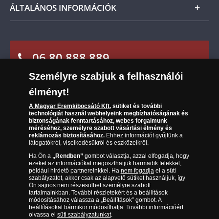
Ügyfélszolgálat
ÁLTALÁNOS INFORMÁCIÓK
Szállítási módok
Leiratkozás a hírlevélről
Kézbesítés
Karrier
Sütik (cookies) használata
Reklamáció
06 80 888 889
Süti (cookies)
Beállítások
Visszaküldés
Társaságunkról
Személyre szabjuk a felhasználói
(díjmentesen hívható hétfőtől csütörtökig 9.00 és 17.00
Elállási űrlap
Az érmék és érmek ára és értéke
óra között, péntekenként 9.00 és 15.00 óra között)
élményt!
A Magyar Éremkibocsátó Kft.
sütiket és további
Gyakran ismételt kérdések
technológiát használ webhelyeink megbízhatóságának és
biztonságának fenntartásához, webes forgalmunk
Adatkezelés
méréséhez, személyre szabott vásárlási élmény és
reklámozás biztosításához.
Ehhez információt gyűjtünk a
látogatókról, viselkedésükről és eszközeikről.
Ha Ön a
„Rendben”
gombot választja, azzal elfogadja, hogy
ezeket az információkat megoszthatjuk harmadik felekkel,
például hirdető partnereinkkel. Ha
nem fogadja
el a süti
szabályzatot, akkor csak az alapvető sütiket használjuk, így
Ön sajnos nem részesülhet személyre szabott
tartalmainkban. További részletekért és a beállítások
módosításához válassza a „Beállítások” gombot. A
beállításokat bármikor módosíthatja. További információért
olvassa el
süti szabályzatunkat
.
Magyar Éremkibocsátó Kft. 1134 Budapest, Váci út 33. Cégjegyzékszám: 01-09-