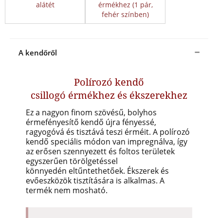
alátét
érmékhez (1 pár,
fehér színben)
A kendőről
Polírozó kendő
csillogó érmékhez és ékszerekhez
Ez a nagyon finom szövésű, bolyhos
érmefényesítő kendő újra fényessé,
ragyogóvá és tisztává teszi érméit. A polírozó
kendő speciális módon van impregnálva, így
az erősen szennyezett és foltos területek
egyszerűen törölgetéssel
könnyedén eltűntethetőek. Ékszerek és
evőeszközök tisztítására is alkalmas. A
termék nem mosható.