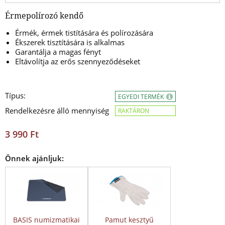
Érmepolírozó kendő
Érmék, érmek tistítására és polírozására
Ékszerek tisztítására is alkalmas
Garantálja a magas fényt
Eltávolítja az erős szennyeződéseket
Típus:
EGYEDI TERMÉK
Rendelkezésre álló mennyiség
RAKTÁRON
3 990 Ft
Önnek ajánljuk:
BASIS numizmatikai
Pamut kesztyű