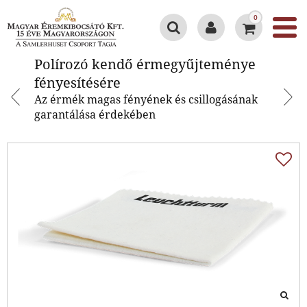
0
Polírozó kendő érmegyűjteménye
Polírozó kendő érmegyűjteménye
fényesítésére
fényesítésére
Az érmék magas fényének és csillogásának
garantálása érdekében