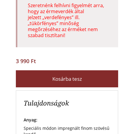
Szeretnénk felhívni figyelmét arra,
hogy az érmeverdék által
jelzett „verdefényes” ill.
„tükörfényes” minőség
megőrzéséhez az érméket nem
szabad tisztítani!
3 990 Ft
Kosárba tesz
Tulajdonságok
Anyag:
Speciális módon impregnált finom szövésű