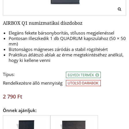
AIRBOX Q1 numizmatikai díszdoboz
Elegáns fekete bársonyborítás, stílusos megjelenéssel
Pontosan illeszkedik 1 db QUADRUM kapszulához (50 × 50
mm)
Biztonságos mágneses záródás a stabil rögzítésért
Praktikus átlátszó ablak az érme megtekintéséhez anélkül,
hogy ki kellene venni
Típus:
EGYEDI TERMÉK
Rendelkezésre álló mennyiség
UTOLSÓ DARABOK
2 790 Ft
Önnek ajánljuk: