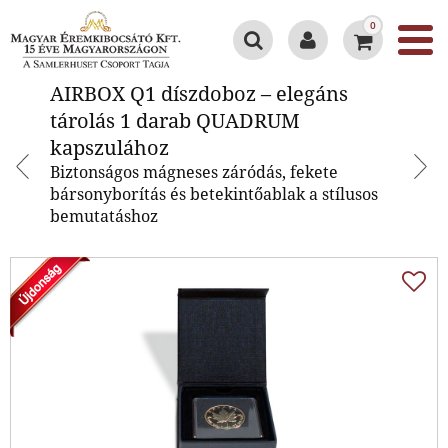
0
AIRBOX Q1 díszdoboz – elegáns
AIRBOX Q1 díszdoboz – elegáns
tárolás 1 darab QUADRUM
tárolás 1 darab QUADRUM
kapszulához
kapszulához
Biztonságos mágneses záródás, fekete
bársonyborítás és betekintőablak a stílusos
bemutatáshoz