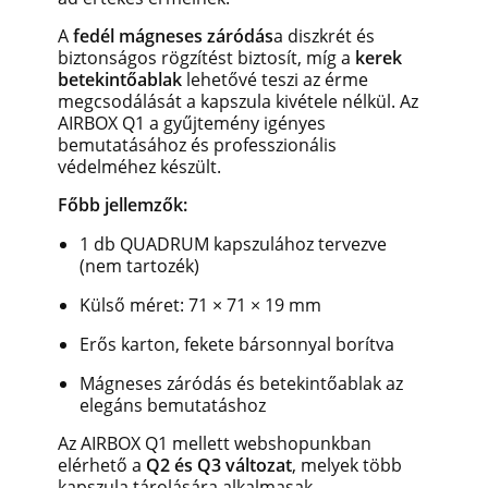
A
fedél mágneses záródás
a diszkrét és
biztonságos rögzítést biztosít, míg a
kerek
betekintőablak
lehetővé teszi az érme
megcsodálását a kapszula kivétele nélkül. Az
AIRBOX Q1 a gyűjtemény igényes
bemutatásához és professzionális
védelméhez készült.
Főbb jellemzők:
1 db QUADRUM kapszulához tervezve
(nem tartozék)
Külső méret: 71 × 71 × 19 mm
Erős karton, fekete bársonnyal borítva
Mágneses záródás és betekintőablak az
elegáns bemutatáshoz
Az AIRBOX Q1 mellett webshopunkban
elérhető a
Q2 és Q3 változat
, melyek több
kapszula tárolására alkalmasak.