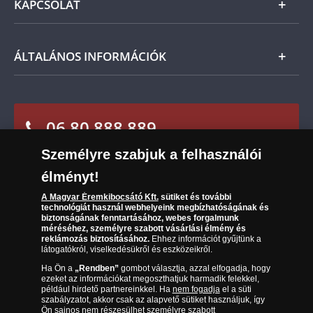
KAPCSOLAT
Magyar
visszaküldheti. A
mennyiben időközben kifizette a
Fizetés
termék árát, akkor azt visszatérítjük Önnek.
Nemzetközi
Csomagolási és postaköltség
Ügyfélszolgálat
ÁLTALÁNOS INFORMÁCIÓK
Szállítási módok
Leiratkozás a hírlevélről
Kézbesítés
Karrier
Sütik (cookies) használata
Reklamáció
06 80 888 889
Süti (cookies)
Beállítások
Visszaküldés
Társaságunkról
Személyre szabjuk a felhasználói
(díjmentesen hívható hétfőtől csütörtökig 9.00 és 17.00
Elállási űrlap
Az érmék és érmek ára és értéke
óra között, péntekenként 9.00 és 15.00 óra között)
élményt!
A Magyar Éremkibocsátó Kft.
sütiket és további
Gyakran ismételt kérdések
technológiát használ webhelyeink megbízhatóságának és
biztonságának fenntartásához, webes forgalmunk
Adatkezelés
méréséhez, személyre szabott vásárlási élmény és
reklámozás biztosításához.
Ehhez információt gyűjtünk a
látogatókról, viselkedésükről és eszközeikről.
Ha Ön a
„Rendben”
gombot választja, azzal elfogadja, hogy
ezeket az információkat megoszthatjuk harmadik felekkel,
például hirdető partnereinkkel. Ha
nem fogadja
el a süti
szabályzatot, akkor csak az alapvető sütiket használjuk, így
Ön sajnos nem részesülhet személyre szabott