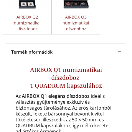
AIRBOX Q2
AIRBOX Q3
numizmatikai
numizmatikai
díszdoboz
díszdoboz
Termékinformációk
AIRBOX Q1 numizmatikai
díszdoboz
1 QUADRUM kapszulához
Az
AIRBOX Q1 elegáns díszdoboz
ideális
választás gyűjteménye exkluzív és
biztonságos tárolásához. Az erős kartonból
készült, fekete bársonnyal bevont kivitel
tökéletesen illeszkedik az 50 × 50 mm-es
QUADRUM kapszulákhoz, így méltó keretet
ad értékes érméinek.