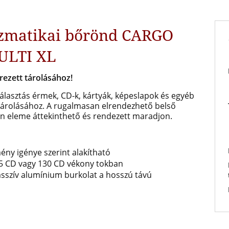
izmatikai bőrönd CARGO
ULTI XL
ezett tárolásához!
lasztás érmek, CD-k, kártyák, képeslapok és egyéb
tárolásához. A rugalmasan elrendezhető belső
en eleme áttekinthető és rendezett maradjon.
ény igénye szerint alakítható
65 CD vagy 130 CD vékony tokban
sszív alumínium burkolat a hosszú távú