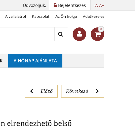
Üdvözöljük,
Bejelentkezés
-A
A+
A vállalatról
Kapcsolat
Az Ön fiókja
Adatkezelés
O MULTI XL)
0
K
A HÓNAP AJÁNLATA
Előző
Következő
an elrendezhető belső