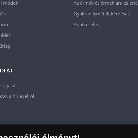
ási módok
Az érmék és érmek ára és ért
tés
Gyakran ismételt kérdések
áció
Adatkezelés
üldés
 űrlap
OLAT
zolgálat
zás a hírlevélről
használói élményt!