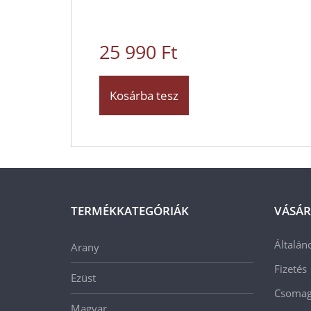
25 990 Ft
Kosárba tesz
TERMÉKKATEGÓRIÁK
VÁSÁR
Általán
Arany
Fizetés
Ezüst
Csomago
Magyar