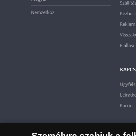
Szállít
Nemzetközi
Kézbesí
Reklam
Visszak
Elállási
KAPCS
Ügyféls
Leiratko
Karrier
Személyre szabjuk a fel