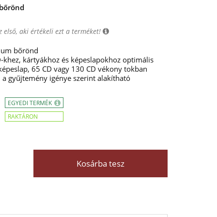
bőrönd
 első, aki értékeli ezt a terméket!
nium bőrönd
-khez, kártyákhoz és képeslapokhoz optimális
 képeslap, 65 CD vagy 130 CD vékony tokban
 a gyűjtemény igénye szerint alakítható
EGYEDI TERMÉK
RAKTÁRON
Kosárba tesz