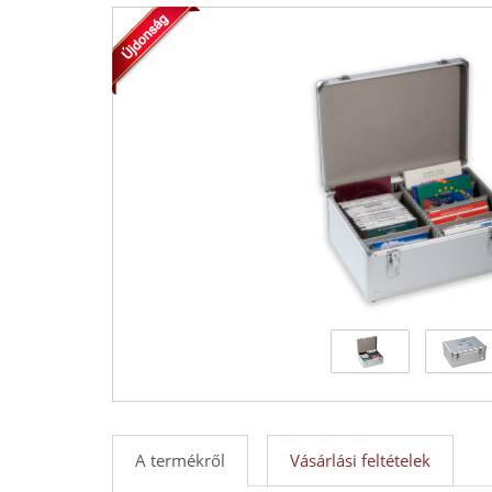
Kft.
forgalmazója!
-
Érmék
és
emlékérmek
hivatalos
forgalmazója!
A termékről
Vásárlási feltételek