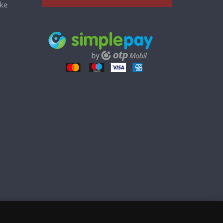
éke
25 990 Ft
Kosárba tesz