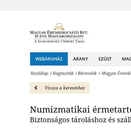
Magyar
(CARGO
Éremkibocsátó
Numizmatik
MULTI
Kft.
XL)
-
-
Ezüst
Bőröndök
alumíniumbőrönd
WEBÁRUHÁZ
ARANY
EZÜST
MA
Magyar
(CARGO
Éremkibocsátó
Kezdőlap
Kiegészítők
Bőröndök
Magyar Éremki
/
/
/
MULTI
Kft.
XL)
Vissza a kereséshez
-
-
Érmék
Numizmatikai érmetart
Bőröndök
és
Magyar
Biztonságos tároláshoz és szá
emlékérmek
Éremkibocsátó
hivatalos