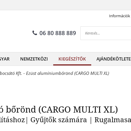
Információk
ai érmetartó bőrönd (CARG
06 80 888 889
GYAR
NEMZETKÖZI
KIEGÉSZÍTŐK
AJÁNDÉKÖTLETE
bocsátó Kft. - Ezüst alumíniumbőrönd (CARGO MULTI XL)
ó bőrönd (CARGO MULTI XL)
llításhoz| Gyűjtők számára | Rugalmas