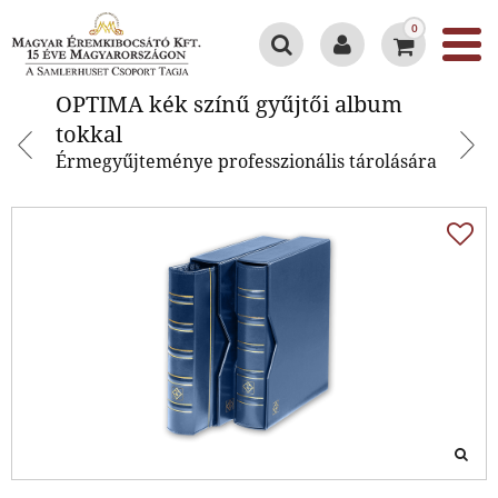
0
OPTIMA kék színű gyűjtői album
OPTIMA kék színű gyűjtői album
tokkal
tokkal
Érmegyűjteménye professzionális tárolására