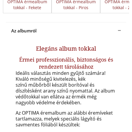
OPTIMA érmealbum
OPTIMA érmealbum
OPTIMA érme
tokkal - Fekete
tokkal - Piros
tokkal - Z
Az albumról
Elegáns album tokkal
Érmei professzionális, biztonságos és
rendezett tárolásához
Ideális választás minden gyűjtő számára!
Kiváló minőségű kivitelezés, kék
színű műbőrből készült borítóval és
díszítésként arany színű nyomattal. Az album
védőtokkal van ellátva az érmék még
nagyobb védelme érdekében.
Az OPTIMA éremalbum az alábbi éremíveket
tartlamazza, melyek speciális lágyító és
savmentes fóliából készültek: