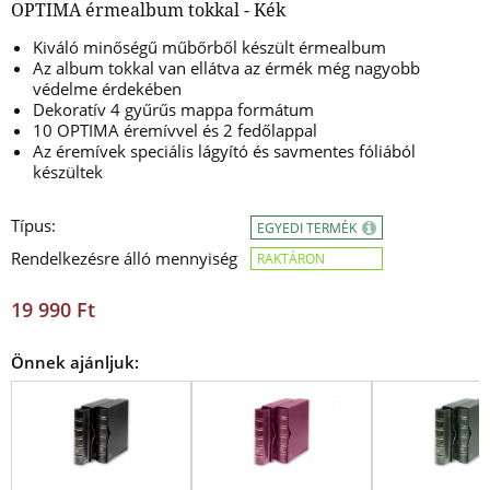
OPTIMA érmealbum tokkal - Kék
Kiváló minőségű műbőrből készült érmealbum
Az album tokkal van ellátva az érmék még nagyobb
védelme érdekében
Dekoratív 4 gyűrűs
mappa formátum
10 OPTIMA éremívvel és 2 fedőlappal
Az éremívek speciális lágyító és savmentes fóliából
készültek
Típus:
EGYEDI TERMÉK
Rendelkezésre álló mennyiség
RAKTÁRON
19 990 Ft
Önnek ajánljuk: