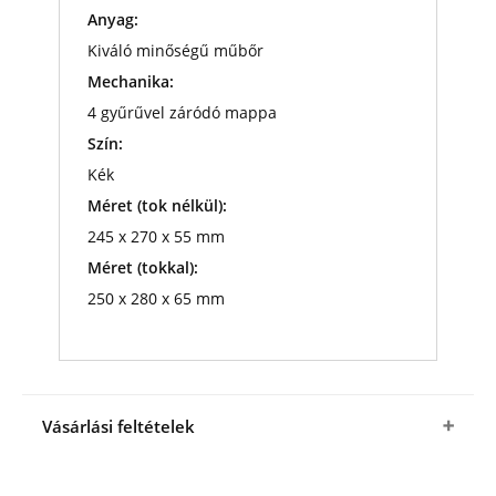
Anyag:
Kiváló minőségű műbőr
Mechanika:
4 gyűrűvel záródó mappa
Szín:
Kék
Méret (tok nélkül):
245 x 270 x 55 mm
Méret (tokkal):
250 x 280 x 65 mm
Vásárlási feltételek
Igen, megrendelem a OPTIMA érmealbum tokkal