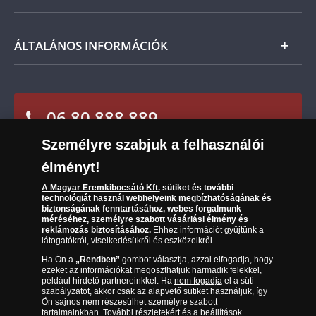
Fizetés
Nemzetközi
Csomagolási és postaköltség
Ügyfélszolgálat
ÁLTALÁNOS INFORMÁCIÓK
Szállítási módok
Leiratkozás a hírlevélről
Kézbesítés
Karrier
Sütik (cookies) használata
Reklamáció
06 80 888 889
Süti (cookies)
Beállítások
Visszaküldés
Társaságunkról
Személyre szabjuk a felhasználói
(díjmentesen hívható hétfőtől csütörtökig 9.00 és 17.00
Elállási űrlap
Az érmék és érmek ára és értéke
óra között, péntekenként 9.00 és 15.00 óra között)
élményt!
Gyakran ismételt kérdések
A Magyar Éremkibocsátó Kft.
sütiket és további
technológiát használ webhelyeink megbízhatóságának és
biztonságának fenntartásához, webes forgalmunk
Adatkezelés
méréséhez, személyre szabott vásárlási élmény és
reklámozás biztosításához.
Ehhez információt gyűjtünk a
látogatókról, viselkedésükről és eszközeikről.
Ha Ön a
„Rendben”
gombot választja, azzal elfogadja, hogy
ezeket az információkat megoszthatjuk harmadik felekkel,
például hirdető partnereinkkel. Ha
nem fogadja
el a süti
szabályzatot, akkor csak az alapvető sütiket használjuk, így
Ön sajnos nem részesülhet személyre szabott
tartalmainkban. További részletekért és a beállítások