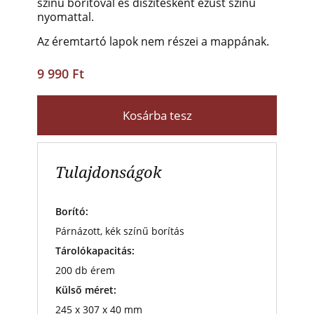
színű borítóval és díszítésként ezüst színű
nyomattal.
Az éremtartó lapok nem részei a mappának.
9 990 Ft
Kosárba tesz
Tulajdonságok
Borító:
Párnázott, kék színű borítás
Tárolókapacitás:
200 db érem
Külső méret:
245 x 307 x 40 mm