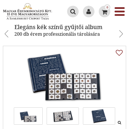
0
Elegáns kék színű gyűjtői album
Elegáns kék színű gyűjtői album
200 db érem professzionális tárolására