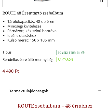
ROUTE 48 Éremtartó zsebalbum
Tárolókapacitás: 48 db érem
Minőségi kivitelezés
Párnázott, kék színű borítóval
Ideális utazáshoz
Külső méret: 150 x 105 mm
Típus:
EGYEDI TERMÉK
Rendelkezésre álló mennyiség
RAKTÁRON
4 490 Ft
Terméktulajdonságok
ROUTE zsebalbum – 48 érméhez