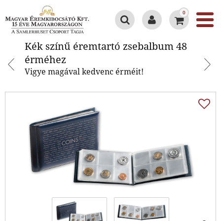
0
Kék színű éremtartó zsebalbum
Kék színű éremtartó zsebalbum 48
48 érméhez
érméhez
Vigye magával kedvenc érméit!