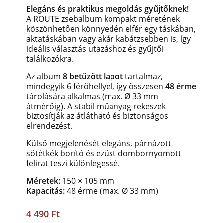
Elegáns és praktikus megoldás gyűjtőknek!
A ROUTE zsebalbum kompakt méretének
köszönhetően könnyedén elfér egy táskában,
aktatáskában vagy akár kabátzsebben is, így
ideális választás utazáshoz és gyűjtői
találkozókra.
Az album
8 betűzött lapot
tartalmaz,
mindegyik 6 férőhellyel, így összesen
48 érme
tárolására alkalmas (max. Ø 33 mm
átmérőig). A stabil műanyag rekeszek
biztosítják az átlátható és biztonságos
elrendezést.
Külső megjelenését elegáns, párnázott
sötétkék borító és ezüst dombornyomott
felirat teszi különlegessé.
Méretek:
150 × 105 mm
Kapacitás:
48 érme (max. Ø 33 mm)
4 490 Ft