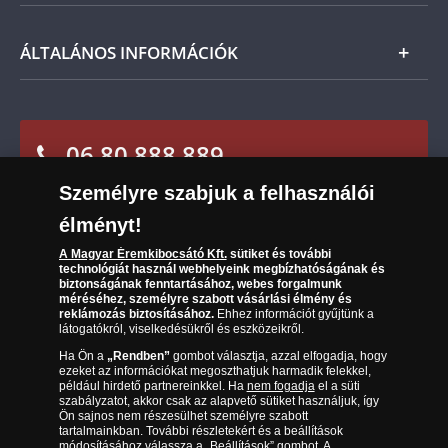
termék árát, akkor azt visszatérítjük Önnek.
Nemzetközi
Csomagolási és postaköltség
Ügyfélszolgálat
ÁLTALÁNOS INFORMÁCIÓK
Szállítási módok
Leiratkozás a hírlevélről
Kézbesítés
Karrier
Sütik (cookies) használata
Reklamáció
06 80 888 889
Süti (cookies)
Beállítások
Visszaküldés
Társaságunkról
Személyre szabjuk a felhasználói
(díjmentesen hívható hétfőtől csütörtökig 9.00 és 17.00
Elállási űrlap
Az érmék és érmek ára és értéke
óra között, péntekenként 9.00 és 15.00 óra között)
élményt!
Gyakran ismételt kérdések
A Magyar Éremkibocsátó Kft.
sütiket és további
technológiát használ webhelyeink megbízhatóságának és
biztonságának fenntartásához, webes forgalmunk
Adatkezelés
méréséhez, személyre szabott vásárlási élmény és
reklámozás biztosításához.
Ehhez információt gyűjtünk a
látogatókról, viselkedésükről és eszközeikről.
Ha Ön a
„Rendben”
gombot választja, azzal elfogadja, hogy
ezeket az információkat megoszthatjuk harmadik felekkel,
például hirdető partnereinkkel. Ha
nem fogadja
el a süti
szabályzatot, akkor csak az alapvető sütiket használjuk, így
Ön sajnos nem részesülhet személyre szabott
tartalmainkban. További részletekért és a beállítások
módosításához válassza a „Beállítások” gombot. A