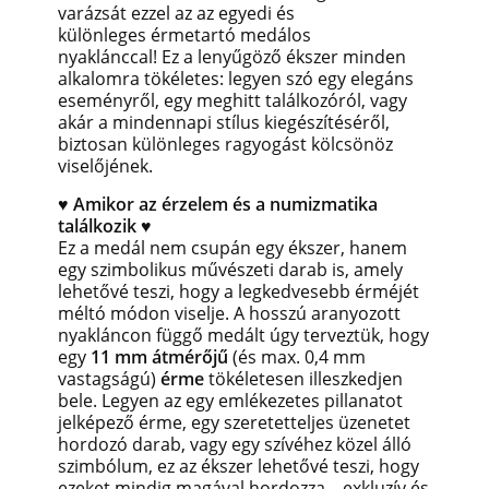
varázsát ezzel az az egyedi és
különleges érmetartó medálos
nyaklánccal!
Ez a lenyűgöző ékszer
minden
alkalomra tökéletes: legyen szó egy elegáns
eseményről, egy meghitt találkozóról, vagy
akár a mindennapi stílus kiegészítéséről,
biztosan különleges ragyogást kölcsönöz
viselőjének.
♥ Amikor az érzelem és a numizmatika
találkozik ♥
Ez a medál nem csupán egy ékszer, hanem
egy szimbolikus művészeti darab is, amely
lehetővé teszi, hogy a legkedvesebb érméjét
méltó módon viselje. A hosszú aranyozott
nyakláncon függő medált úgy terveztük, hogy
egy
11 mm átmérőjű
(és max. 0,4 mm
vastagságú)
érme
tökéletesen illeszkedjen
bele. Legyen az egy emlékezetes pillanatot
jelképező érme, egy szeretetteljes üzenetet
hordozó darab, vagy egy szívéhez közel álló
szimbólum, ez az ékszer lehetővé teszi, hogy
ezeket mindig magával hordozza – exkluzív és