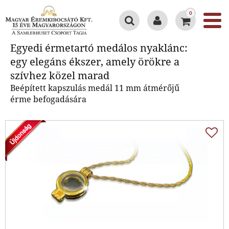
0
Egyedi érmetartó medálos
Egyedi érmetartó medálos nyaklánc:
nyaklánc: egy elegáns ékszer,
egy elegáns ékszer, amely örökre a
amely örökre a szívhez közel
szívhez közel marad
marad
Beépített kapszulás medál 11 mm átmérőjű
érme befogadására