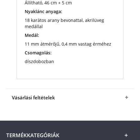
Állítható, 46 cm + 5 cm
Nyaklánc anyaga:
18 karátos arany bevonattal, akrilüveg
medállal
Medál:
11 mm átmérőjű, 0,4 mm vastag érméhez
Csomagolás:
díszdobozban
Vásárlási feltételek
Igen, megrendelem
az
Aranyozott nyakláncot
érmetartó medállal
a fenti kedvező áron (+
az
ÁSZF
-ben megjelölt csomagolási és
postaköltség).
A termék ára online, vagy
TERMÉKKATEGÓRIÁK
szállításkor a futárnak vagy a termékhez csatolt