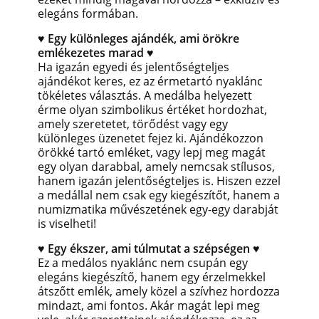
elegáns formában.
♥ Egy különleges ajándék, ami örökre
emlékezetes marad ♥
Ha igazán egyedi és jelentőségteljes
ajándékot keres, ez az érmetartó nyaklánc
tökéletes választás. A medálba helyezett
érme olyan szimbolikus értéket hordozhat,
amely szeretetet, törődést vagy egy
különleges üzenetet fejez ki.
Ajándékozzon
örökké tartó emléket, vagy lepj meg magát
egy olyan darabbal, amely nemcsak stílusos,
hanem igazán jelentőségteljes is. Hiszen ezzel
a medállal nem csak egy kiegészítőt, hanem a
numizmatika művészetének egy-egy darabját
is viselheti!
♥ Egy ékszer, ami túlmutat a szépségen ♥
Ez a medálos nyaklánc nem csupán egy
elegáns kiegészítő, hanem egy érzelmekkel
átszőtt emlék, amely közel a szívhez hordozza
mindazt, ami fontos. Akár magát lepi meg