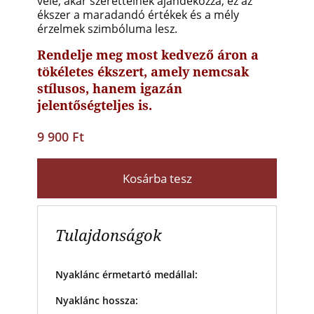
vele, akár szeretteinek ajándékozza, ez az
ékszer a maradandó értékek és a mély
érzelmek szimbóluma lesz.
Rendelje meg most kedvező áron a
tökéletes ékszert, amely nemcsak
stílusos, hanem igazán
jelentőségteljes is.
9 900 Ft
Kosárba tesz
Tulajdonságok
Nyaklánc érmetartó medállal:
Nyaklánc hossza: