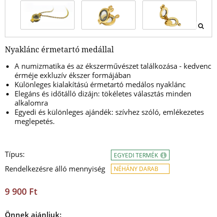
Nyaklánc érmetartó medállal
A numizmatika és az ékszerművészet találkozása - kedvenc
érméje exkluzív ékszer formájában
Különleges kialakítású érmetartó medálos nyaklánc
Elegáns és időtálló dizájn: tökéletes választás minden
alkalomra
Egyedi és különleges ajándék: szívhez szóló, emlékezetes
meglepetés.
Típus:
EGYEDI TERMÉK
Rendelkezésre álló mennyiség
NÉHÁNY DARAB
9 900 Ft
Önnek ajánljuk: