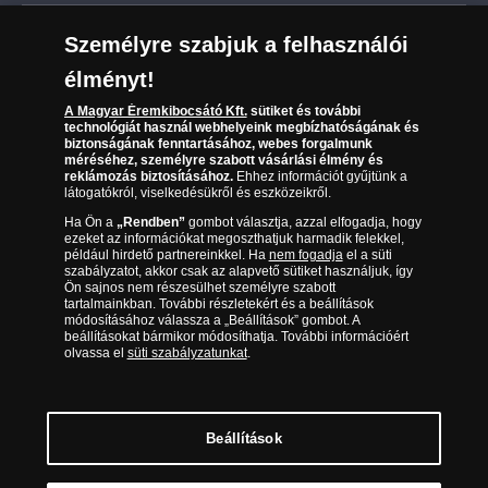
Leiratkozás a hírlevélről
Kézbesítés
Karrier
Személyre szabjuk a felhasználói
Sütik (cookies) használata
Reklamáció
élményt!
06 80 888 889
Süti (cookies)
Beállítások
Visszaküldés
A Magyar Éremkibocsátó Kft.
sütiket és további
Társaságunkról
technológiát használ webhelyeink megbízhatóságának és
(díjmentesen hívható hétfőtől csütörtökig 9.00 és 17.00
Elállási űrlap
biztonságának fenntartásához, webes forgalmunk
Az érmék és érmek ára és értéke
óra között, péntekenként 9.00 és 15.00 óra között)
méréséhez, személyre szabott vásárlási élmény és
reklámozás biztosításához.
Ehhez információt gyűjtünk a
látogatókról, viselkedésükről és eszközeikről.
Gyakran ismételt kérdések
Ha Ön a
„Rendben”
gombot választja, azzal elfogadja, hogy
Adatkezelés
ezeket az információkat megoszthatjuk harmadik felekkel,
például hirdető partnereinkkel. Ha
nem fogadja
el a süti
szabályzatot, akkor csak az alapvető sütiket használjuk, így
Ön sajnos nem részesülhet személyre szabott
tartalmainkban. További részletekért és a beállítások
módosításához válassza a „Beállítások” gombot. A
beállításokat bármikor módosíthatja. További információért
olvassa el
süti szabályzatunkat
.
Beállítások
Magyar Éremkibocsátó Kft. 1134 Budapest, Váci út 33. Cégjegyzékszám: 01-09-
957944, Adószám: 23275395-2-41 A Társaság a Magyar Kereskedelmi
Engedélyezési Hivatal Nemesfémvizsgáló és Hitelesítő Hatóság (1089 Budapest,