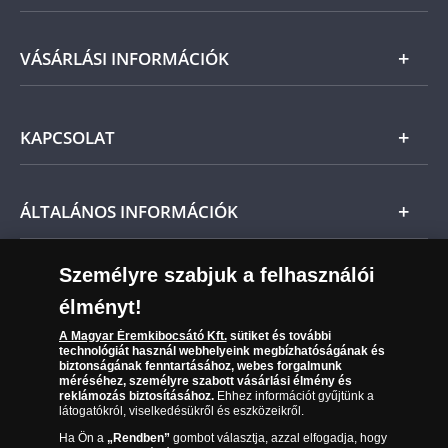
Arany
VÁSÁRLÁSI INFORMÁCIÓK
Ezüst
Általános Szerződési Feltételek
KAPCSOLAT
Magyar
Fizetés
Nemzetközi
Csomagolási és postaköltség
Ügyfélszolgálat
ÁLTALÁNOS INFORMÁCIÓK
Szállítási módok
Leiratkozás a hírlevélről
Kézbesítés
Karrier
Személyre szabjuk a felhasználói
Sütik (cookies) használata
Reklamáció
élményt!
06 80 888 889
Süti (cookies)
Beállítások
Visszaküldés
A Magyar Éremkibocsátó Kft.
sütiket és további
Társaságunkról
technológiát használ webhelyeink megbízhatóságának és
(díjmentesen hívható hétfőtől csütörtökig 9.00 és 17.00
Elállási űrlap
biztonságának fenntartásához, webes forgalmunk
Az érmék és érmek ára és értéke
óra között, péntekenként 9.00 és 15.00 óra között)
méréséhez, személyre szabott vásárlási élmény és
reklámozás biztosításához.
Ehhez információt gyűjtünk a
látogatókról, viselkedésükről és eszközeikről.
Gyakran ismételt kérdések
Ha Ön a
„Rendben”
gombot választja, azzal elfogadja, hogy