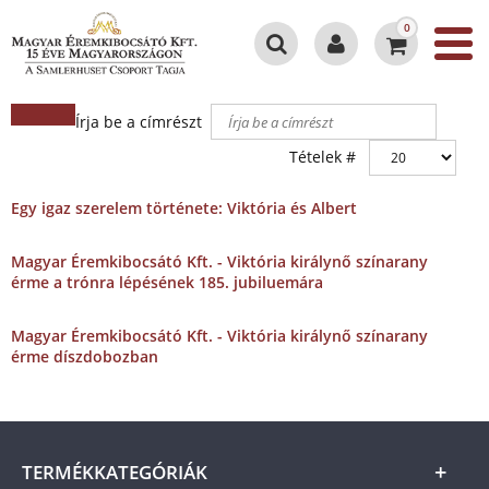
0
Írja be a címrészt
Tételek #
Egy igaz szerelem története: Viktória és Albert
Magyar Éremkibocsátó Kft. - Viktória királynő színarany
érme a trónra lépésének 185. jubiluemára
Magyar Éremkibocsátó Kft. - Viktória királynő színarany
érme díszdobozban
TERMÉKKATEGÓRIÁK