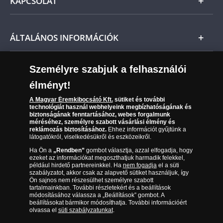
KAPCSOLAT
Magyar
Fizetés
Nemzetközi
Csomagolási és postaköltség
Ügyfélszolgálat
ÁLTALÁNOS INFORMÁCIÓK
Szállítási módok
Leiratkozás a hírlevélről
Kézbesítés
Karrier
Személyre szabjuk a felhasználói
Sütik (cookies) használata
Reklamáció
élményt!
06 80 888 889
Süti (cookies)
Beállítások
Visszaküldés
A Magyar Éremkibocsátó Kft.
sütiket és további
Társaságunkról
technológiát használ webhelyeink megbízhatóságának és
(díjmentesen hívható hétfőtől csütörtökig 9.00 és 17.00
Elállási űrlap
biztonságának fenntartásához, webes forgalmunk
Az érmék és érmek ára és értéke
óra között, péntekenként 9.00 és 15.00 óra között)
méréséhez, személyre szabott vásárlási élmény és
reklámozás biztosításához.
Ehhez információt gyűjtünk a
látogatókról, viselkedésükről és eszközeikről.
Gyakran ismételt kérdések
Ha Ön a
„Rendben”
gombot választja, azzal elfogadja, hogy
Adatkezelés
ezeket az információkat megoszthatjuk harmadik felekkel,
például hirdető partnereinkkel. Ha
nem fogadja
el a süti
szabályzatot, akkor csak az alapvető sütiket használjuk, így
Ön sajnos nem részesülhet személyre szabott
tartalmainkban. További részletekért és a beállítások
módosításához válassza a „Beállítások” gombot. A
beállításokat bármikor módosíthatja. További információért
olvassa el
süti szabályzatunkat
.