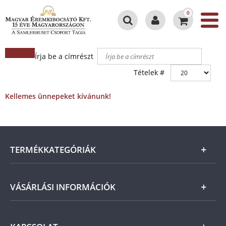
0
Írja be a címrészt
Tételek #
Kellemes ünnepeket kívánunk!
TERMÉKKATEGÓRIÁK
Arany
VÁSÁRLÁSI INFORMÁCIÓK
Ezüst
Általános Szerződési Feltételek