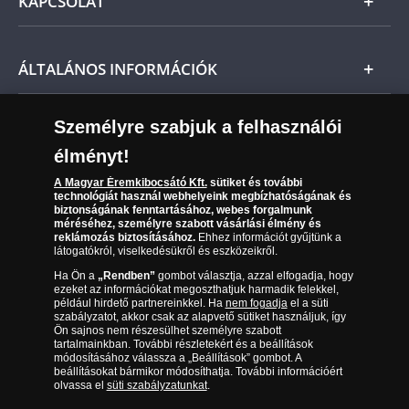
KAPCSOLAT
Magyar
Fizetés
Nemzetközi
Csomagolási és postaköltség
Ügyfélszolgálat
ÁLTALÁNOS INFORMÁCIÓK
Szállítási módok
Leiratkozás a hírlevélről
Kézbesítés
Karrier
Személyre szabjuk a felhasználói
Sütik (cookies) használata
Reklamáció
élményt!
06 80 888 889
Süti (cookies)
Beállítások
Visszaküldés
A Magyar Éremkibocsátó Kft.
sütiket és további
Társaságunkról
technológiát használ webhelyeink megbízhatóságának és
(díjmentesen hívható hétfőtől csütörtökig 9.00 és 17.00
Elállási űrlap
biztonságának fenntartásához, webes forgalmunk
Az érmék és érmek ára és értéke
óra között, péntekenként 9.00 és 15.00 óra között)
méréséhez, személyre szabott vásárlási élmény és
reklámozás biztosításához.
Ehhez információt gyűjtünk a
látogatókról, viselkedésükről és eszközeikről.
Gyakran ismételt kérdések
Ha Ön a
„Rendben”
gombot választja, azzal elfogadja, hogy
Adatkezelés
ezeket az információkat megoszthatjuk harmadik felekkel,
például hirdető partnereinkkel. Ha
nem fogadja
el a süti
szabályzatot, akkor csak az alapvető sütiket használjuk, így
Ön sajnos nem részesülhet személyre szabott
tartalmainkban. További részletekért és a beállítások
módosításához válassza a „Beállítások” gombot. A
beállításokat bármikor módosíthatja. További információért
olvassa el
süti szabályzatunkat
.