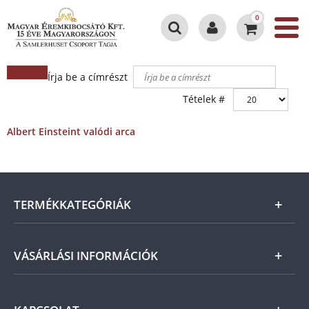
0
Írja be a címrészt
Tételek #
Albert Einsteint valódi arca
TERMÉKKATEGÓRIÁK
Arany
VÁSÁRLÁSI INFORMÁCIÓK
Ezüst
Általános Szerződési Feltételek